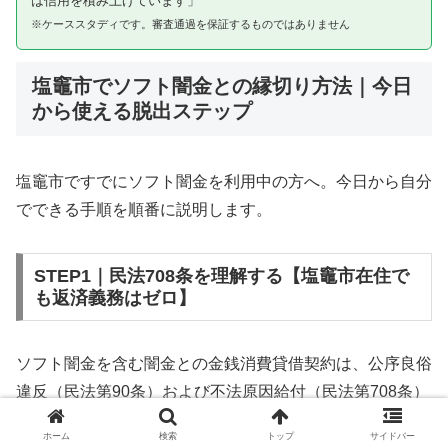
は信用を積み上げています」
※ケーススタディです。審査通過を保証するものではありません
塩竈市でソフト闇金との縁切り方法｜今日
から使える脱出ステップ
塩竈市ですでにソフト闇金を利用中の方へ。今日から自分
でできる手順を順番に説明します。
STEP1｜民法708条を理解する【塩竈市在住で
も返済義務はゼロ】
ソフト闇金を含む闇金との金銭消費貸借契約は、公序良俗
違反（民法第90条）および不法原因給付（民法第708条）
に該当するため、法的には無効です。塩竈市在住であって
ホーム
検索
トップ
サイドバー
も同様です。