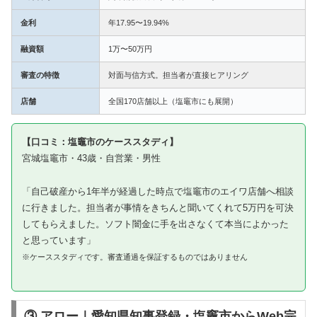
金利
年17.95〜19.94%
融資額
1万〜50万円
審査の特徴
対面与信方式。担当者が直接ヒアリング
店舗
全国170店舗以上（塩竈市にも展開）
【口コミ：塩竈市のケーススタディ】
宮城塩竈市・43歳・自営業・男性
「自己破産から1年半が経過した時点で塩竈市のエイワ店舗へ相談
に行きました。担当者が事情をきちんと聞いてくれて5万円を可決
してもらえました。ソフト闇金に手を出さなくて本当によかった
と思っています」
※ケーススタディです。審査通過を保証するものではありません
③ アロー｜愛知県知事登録・塩竈市からWeb完