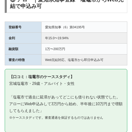
結で申込み可
登録番号
愛知県知事（6）第04195号
金利
年15.0〜19.94%
融資額
1万〜200万円
審査の特徴
Web完結対応。塩竈市から即日申込み可
【口コミ：塩竈市のケーススタディ】
宮城塩竈市・29歳・アルバイト・女性
「塩竈市で過去に延滞があってどこにも借りれない状態でした。
アローにWeb申込みして3万円から始め、半年後に10万円まで増額
してもらえました」
※ケーススタディです。審査通過を保証するものではありません