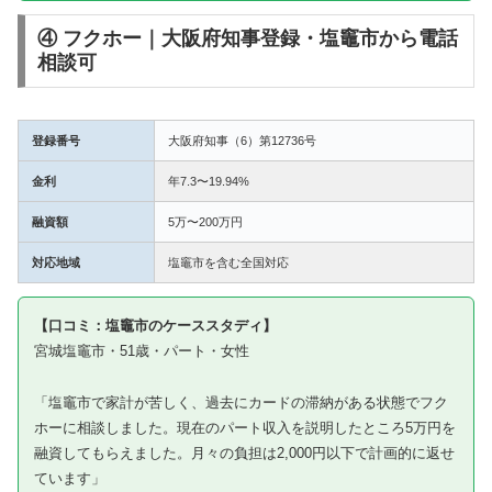
④ フクホー｜大阪府知事登録・塩竈市から電話
相談可
登録番号
大阪府知事（6）第12736号
金利
年7.3〜19.94%
融資額
5万〜200万円
対応地域
塩竈市を含む全国対応
【口コミ：塩竈市のケーススタディ】
宮城塩竈市・51歳・パート・女性
「塩竈市で家計が苦しく、過去にカードの滞納がある状態でフク
ホーに相談しました。現在のパート収入を説明したところ5万円を
融資してもらえました。月々の負担は2,000円以下で計画的に返せ
ています」