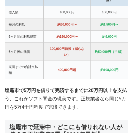
借入額
100,000円
100,000円
毎月の利息
約30,000円〜
約1,500円〜
6ヶ月間の利息総額
約180,000円〜
約9,000円
100,000円前後（減らな
6ヶ月後の残債
約50,000円（半減）
い）
完済までの合計支払
400,000円超
約108,000円
額
塩竈市で5万円を借りて完済するまでに20万円以上を支払
う
、これがソフト闇金の現実です。正規業者なら同じ5万
円を5万4千円程度で完済できます。
塩竈市で延滞中・どこにも借りれない人が