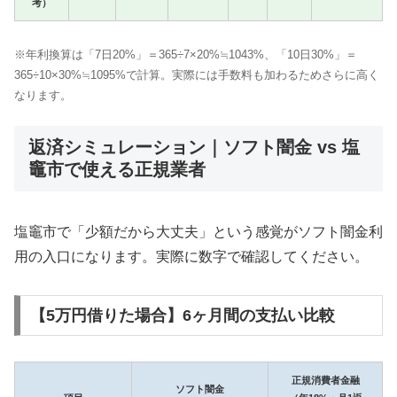
考）
※年利換算は「7日20%」＝365÷7×20%≒1043%、「10日30%」＝
365÷10×30%≒1095%で計算。実際には手数料も加わるためさらに高く
なります。
返済シミュレーション｜ソフト闇金 vs 塩
竈市で使える正規業者
塩竈市で「少額だから大丈夫」という感覚がソフト闇金利
用の入口になります。実際に数字で確認してください。
【5万円借りた場合】6ヶ月間の支払い比較
正規消費者金融
ソフト闇金