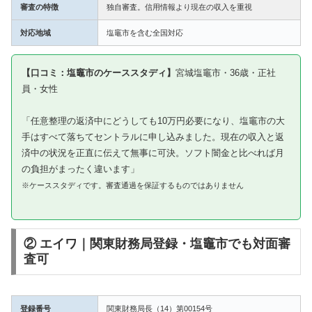
審査の特徴
独自審査。信用情報より現在の収入を重視
対応地域
塩竈市を含む全国対応
【口コミ：塩竈市のケーススタディ】
宮城塩竈市・36歳・正社
員・女性
「任意整理の返済中にどうしても10万円必要になり、塩竈市の大
手はすべて落ちてセントラルに申し込みました。現在の収入と返
済中の状況を正直に伝えて無事に可決。ソフト闇金と比べれば月
の負担がまったく違います」
※ケーススタディです。審査通過を保証するものではありません
② エイワ｜関東財務局登録・塩竈市でも対面審
査可
登録番号
関東財務局長（14）第00154号