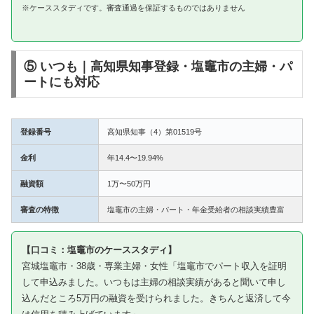
※ケーススタディです。審査通過を保証するものではありません
⑤ いつも｜高知県知事登録・塩竈市の主婦・パ
ートにも対応
登録番号
高知県知事（4）第01519号
金利
年14.4〜19.94%
融資額
1万〜50万円
審査の特徴
塩竈市の主婦・パート・年金受給者の相談実績豊富
【口コミ：塩竈市のケーススタディ】
宮城塩竈市・38歳・専業主婦・女性「塩竈市でパート収入を証明
して申込みました。いつもは主婦の相談実績があると聞いて申し
込んだところ5万円の融資を受けられました。きちんと返済して今