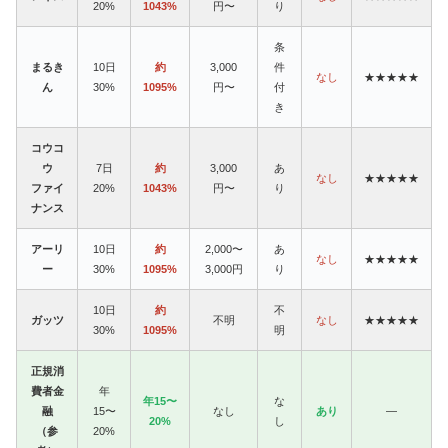
20%
1043%
円〜
り
条
まるき
10日
約
3,000
件
なし
★★★★★
ん
30%
1095%
円〜
付
き
コウコ
ウ
7日
約
3,000
あ
なし
★★★★★
ファイ
20%
1043%
円〜
り
ナンス
アーリ
10日
約
2,000〜
あ
なし
★★★★★
ー
30%
1095%
3,000円
り
10日
約
不
ガッツ
不明
なし
★★★★★
30%
1095%
明
正規消
費者金
年
年15〜
な
融
15〜
なし
あり
—
20%
し
（参
20%