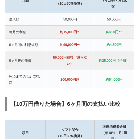
項目
（年18%・月1返
（10日30%換算）
済）
借入額
50,000円
50,000円
毎月の利息
約15,000円〜
約750円〜
6ヶ月間の利息総額
約90,000円〜
約4,500円
50,000円前後（減らな
6ヶ月後の残債
約25,000円（半減）
い）
完済までの合計支払
200,000円超
約54,000円
額
【10万円借りた場合】6ヶ月間の支払い比較
正規消費者金融
ソフト闇金
項目
（年18%・月1返
（10日30%換算）
済）