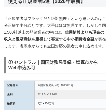
使える正規業者5選【2026年最新】
「正規業者はブラックだと絶対無理」という思い込みは半
分正解で半分誤りです。大手はほぼ無理です。しかし全国
1,500社以上の登録業者の中には、
信用情報よりも現在の
収入と返済意欲を重視して審査する中小消費者金融
が実在
します。塩竈市からでも全国対応の業者に申し込めます。
① セントラル｜四国財務局登録・塩竈市から
Web申込み可
登録番号
四国財務局長（8）第00091号
金利
年17.0〜19.94%
融資額
1万〜300万円