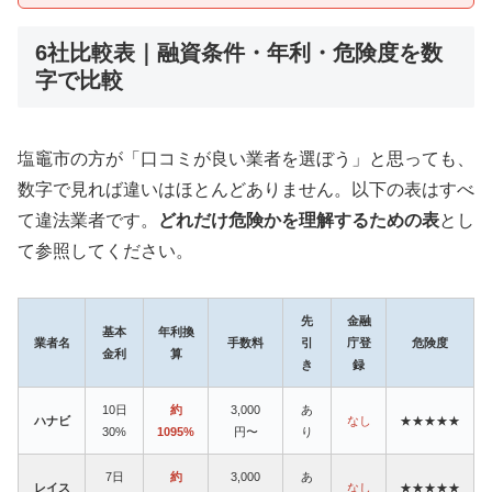
6社比較表｜融資条件・年利・危険度を数
字で比較
塩竈市の方が「口コミが良い業者を選ぼう」と思っても、
数字で見れば違いはほとんどありません。以下の表はすべ
て違法業者です。
どれだけ危険かを理解するための表
とし
て参照してください。
先
金融
基本
年利換
業者名
手数料
引
庁登
危険度
金利
算
き
録
10日
約
3,000
あ
ハナビ
なし
★★★★★
30%
1095%
円〜
り
7日
約
3,000
あ
レイス
なし
★★★★★