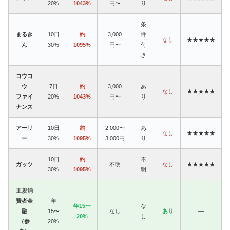
20%
1043%
円〜
り
条
まるき
10日
約
3,000
件
なし
★★★★★
ん
30%
1095%
円〜
付
き
コウコ
ウ
7日
約
3,000
あ
なし
★★★★★
ファイ
20%
1043%
円〜
り
ナンス
アーリ
10日
約
2,000〜
あ
なし
★★★★★
ー
30%
1095%
3,000円
り
10日
約
不
ガッツ
不明
なし
★★★★★
30%
1095%
明
正規消
費者金
年
年15〜
な
融
15〜
なし
あり
—
20%
し
（参
20%