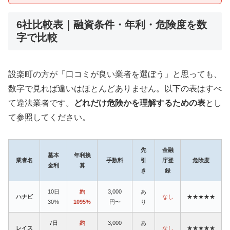
6社比較表｜融資条件・年利・危険度を数
字で比較
設楽町の方が「口コミが良い業者を選ぼう」と思っても、
数字で見れば違いはほとんどありません。以下の表はすべ
て違法業者です。
どれだけ危険かを理解するための表
とし
て参照してください。
先
金融
基本
年利換
業者名
手数料
引
庁登
危険度
金利
算
き
録
10日
約
3,000
あ
ハナビ
なし
★★★★★
30%
1095%
円〜
り
7日
約
3,000
あ
レイス
なし
★★★★★