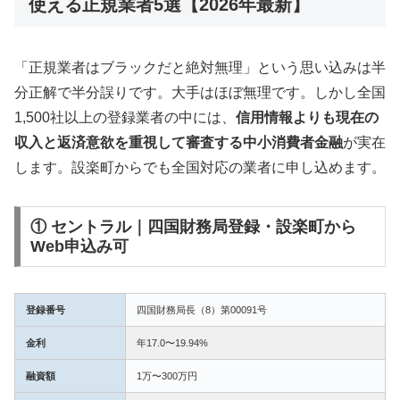
使える正規業者5選【2026年最新】
「正規業者はブラックだと絶対無理」という思い込みは半
分正解で半分誤りです。大手はほぼ無理です。しかし全国
1,500社以上の登録業者の中には、
信用情報よりも現在の
収入と返済意欲を重視して審査する中小消費者金融
が実在
します。設楽町からでも全国対応の業者に申し込めます。
① セントラル｜四国財務局登録・設楽町から
Web申込み可
登録番号
四国財務局長（8）第00091号
金利
年17.0〜19.94%
融資額
1万〜300万円