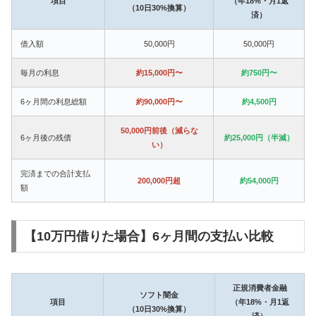
項目
（年18%・月1返
（10日30%換算）
済）
借入額
50,000円
50,000円
毎月の利息
約15,000円〜
約750円〜
6ヶ月間の利息総額
約90,000円〜
約4,500円
50,000円前後（減らな
6ヶ月後の残債
約25,000円（半減）
い）
完済までの合計支払
200,000円超
約54,000円
額
【10万円借りた場合】6ヶ月間の支払い比較
正規消費者金融
ソフト闇金
項目
（年18%・月1返
（10日30%換算）
済）