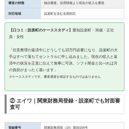
審査の特徴
独自審査。信用情報より現在の収入を重視
対応地域
設楽町を含む全国対応
【口コミ：設楽町のケーススタディ】
愛知設楽町・36歳・正社
員・女性
「任意整理の返済中にどうしても10万円必要になり、設楽町の大
手はすべて落ちてセントラルに申し込みました。現在の収入と返
済中の状況を正直に伝えて無事に可決。ソフト闇金と比べれば月
の負担がまったく違います」
※ケーススタディです。審査通過を保証するものではありません
② エイワ｜関東財務局登録・設楽町でも対面審
査可
登録番号
関東財務局長（14）第00154号