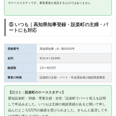
※ケーススタディです。審査通過を保証するものではありません
⑤ いつも｜高知県知事登録・設楽町の主婦・パ
ートにも対応
登録番号
高知県知事（4）第01519号
金利
年14.4〜19.94%
融資額
1万〜50万円
審査の特徴
設楽町の主婦・パート・年金受給者の相談実績豊富
【口コミ：設楽町のケーススタディ】
愛知設楽町・38歳・専業主婦・女性「設楽町でパート収入を証明
して申込みました。いつもは主婦の相談実績があると聞いて申し
込んだところ5万円の融資を受けられました。きちんと返済して今