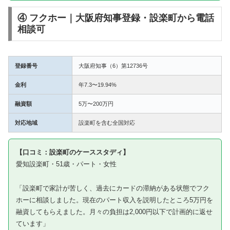
④ フクホー｜大阪府知事登録・設楽町から電話
相談可
登録番号
大阪府知事（6）第12736号
金利
年7.3〜19.94%
融資額
5万〜200万円
対応地域
設楽町を含む全国対応
【口コミ：設楽町のケーススタディ】
愛知設楽町・51歳・パート・女性
「設楽町で家計が苦しく、過去にカードの滞納がある状態でフク
ホーに相談しました。現在のパート収入を説明したところ5万円を
融資してもらえました。月々の負担は2,000円以下で計画的に返せ
ています」