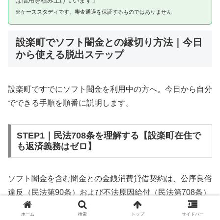
は信用を積み上げています」
※ケーススタディです。審査通過を保証するものではありません
設楽町でソフト闇金との縁切り方法｜今日
から使える脱出ステップ
設楽町ですでにソフト闇金を利用中の方へ。今日から自分
でできる手順を順番に説明します。
STEP1｜民法708条を理解する【設楽町在住で
も返済義務はゼロ】
ソフト闇金を含む闇金との金銭消費貸借契約は、公序良俗
違反（民法第90条）および不法原因給付（民法第708条）
に該当するため、法的には無効です。設楽町在住であって
ホーム
検索
トップ
サイドバー
も同様です。