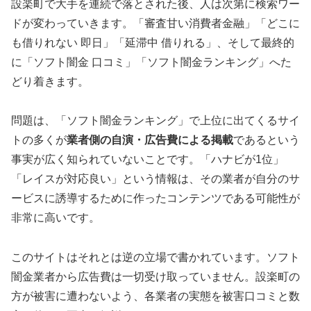
設楽町で大手を連続で落とされた後、人は次第に検索ワー
ドが変わっていきます。「審査甘い消費者金融」「どこに
も借りれない 即日」「延滞中 借りれる」、そして最終的
に「ソフト闇金 口コミ」「ソフト闇金ランキング」へた
どり着きます。
問題は、「ソフト闇金ランキング」で上位に出てくるサイ
トの多くが
業者側の自演・広告費による掲載
であるという
事実が広く知られていないことです。「ハナビが1位」
「レイスが対応良い」という情報は、その業者が自分のサ
ービスに誘導するために作ったコンテンツである可能性が
非常に高いです。
このサイトはそれとは逆の立場で書かれています。ソフト
闇金業者から広告費は一切受け取っていません。設楽町の
方が被害に遭わないよう、各業者の実態を被害口コミと数