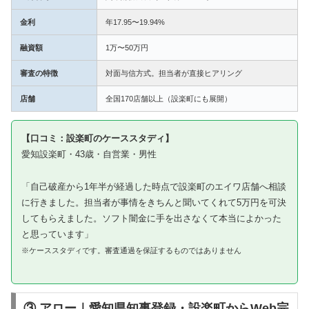
金利
年17.95〜19.94%
融資額
1万〜50万円
審査の特徴
対面与信方式。担当者が直接ヒアリング
店舗
全国170店舗以上（設楽町にも展開）
【口コミ：設楽町のケーススタディ】
愛知設楽町・43歳・自営業・男性
「自己破産から1年半が経過した時点で設楽町のエイワ店舗へ相談
に行きました。担当者が事情をきちんと聞いてくれて5万円を可決
してもらえました。ソフト闇金に手を出さなくて本当によかった
と思っています」
※ケーススタディです。審査通過を保証するものではありません
③ アロー｜愛知県知事登録・設楽町からWeb完