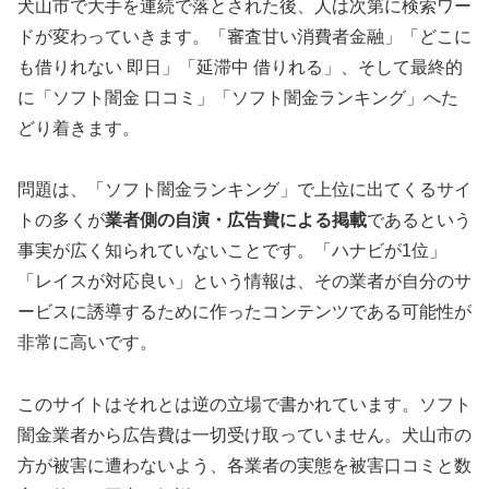
犬山市で大手を連続で落とされた後、人は次第に検索ワー
ドが変わっていきます。「審査甘い消費者金融」「どこに
も借りれない 即日」「延滞中 借りれる」、そして最終的
に「ソフト闇金 口コミ」「ソフト闇金ランキング」へた
どり着きます。
問題は、「ソフト闇金ランキング」で上位に出てくるサイ
トの多くが
業者側の自演・広告費による掲載
であるという
事実が広く知られていないことです。「ハナビが1位」
「レイスが対応良い」という情報は、その業者が自分のサ
ービスに誘導するために作ったコンテンツである可能性が
非常に高いです。
このサイトはそれとは逆の立場で書かれています。ソフト
闇金業者から広告費は一切受け取っていません。犬山市の
方が被害に遭わないよう、各業者の実態を被害口コミと数