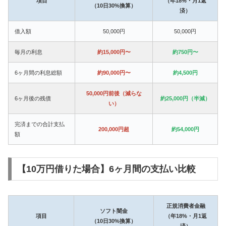
項目
（年18%・月1返
（10日30%換算）
済）
借入額
50,000円
50,000円
毎月の利息
約15,000円〜
約750円〜
6ヶ月間の利息総額
約90,000円〜
約4,500円
50,000円前後（減らな
6ヶ月後の残債
約25,000円（半減）
い）
完済までの合計支払
200,000円超
約54,000円
額
【10万円借りた場合】6ヶ月間の支払い比較
正規消費者金融
ソフト闇金
項目
（年18%・月1返
（10日30%換算）
済）