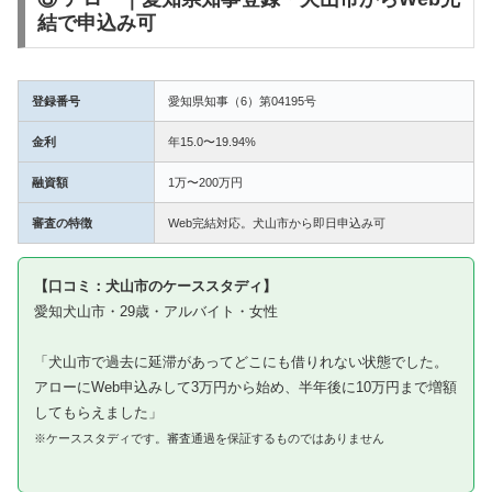
結で申込み可
登録番号
愛知県知事（6）第04195号
金利
年15.0〜19.94%
融資額
1万〜200万円
審査の特徴
Web完結対応。犬山市から即日申込み可
【口コミ：犬山市のケーススタディ】
愛知犬山市・29歳・アルバイト・女性
「犬山市で過去に延滞があってどこにも借りれない状態でした。
アローにWeb申込みして3万円から始め、半年後に10万円まで増額
してもらえました」
※ケーススタディです。審査通過を保証するものではありません