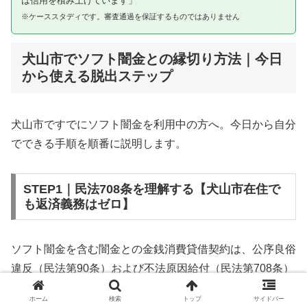
は信用を積み上げています」
※ケーススタディです。審査通過を保証するものではありません
犬山市でソフト闇金との縁切り方法｜今日
から使える脱出ステップ
犬山市ですでにソフト闇金を利用中の方へ。今日から自分
でできる手順を順番に説明します。
STEP1｜民法708条を理解する【犬山市在住で
も返済義務はゼロ】
ソフト闇金を含む闇金との金銭消費貸借契約は、公序良俗
違反（民法第90条）および不法原因給付（民法第708条）
に該当するため、法的には無効です。犬山市在住であって
ホーム
検索
トップ
サイドバー
も同様です。