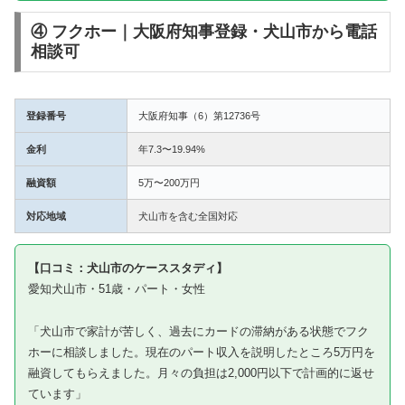
④ フクホー｜大阪府知事登録・犬山市から電話
相談可
登録番号
大阪府知事（6）第12736号
金利
年7.3〜19.94%
融資額
5万〜200万円
対応地域
犬山市を含む全国対応
【口コミ：犬山市のケーススタディ】
愛知犬山市・51歳・パート・女性
「犬山市で家計が苦しく、過去にカードの滞納がある状態でフク
ホーに相談しました。現在のパート収入を説明したところ5万円を
融資してもらえました。月々の負担は2,000円以下で計画的に返せ
ています」