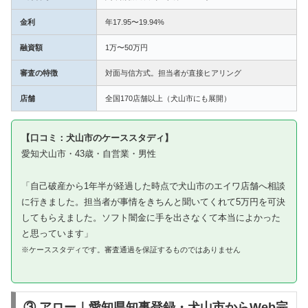
金利
年17.95〜19.94%
融資額
1万〜50万円
審査の特徴
対面与信方式。担当者が直接ヒアリング
店舗
全国170店舗以上（犬山市にも展開）
【口コミ：犬山市のケーススタディ】
愛知犬山市・43歳・自営業・男性
「自己破産から1年半が経過した時点で犬山市のエイワ店舗へ相談
に行きました。担当者が事情をきちんと聞いてくれて5万円を可決
してもらえました。ソフト闇金に手を出さなくて本当によかった
と思っています」
※ケーススタディです。審査通過を保証するものではありません
③ アロー｜愛知県知事登録・犬山市からWeb完