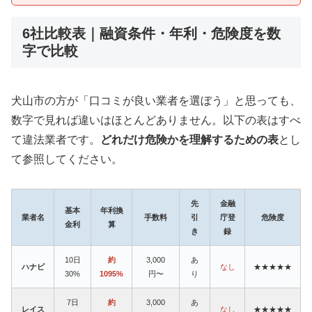
6社比較表｜融資条件・年利・危険度を数
字で比較
犬山市の方が「口コミが良い業者を選ぼう」と思っても、
数字で見れば違いはほとんどありません。以下の表はすべ
て違法業者です。
どれだけ危険かを理解するための表
とし
て参照してください。
先
金融
基本
年利換
業者名
手数料
引
庁登
危険度
金利
算
き
録
10日
約
3,000
あ
ハナビ
なし
★★★★★
30%
1095%
円〜
り
7日
約
3,000
あ
レイス
なし
★★★★★