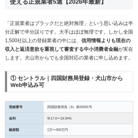
使える正規業者5選【2026年最新】
「正規業者はブラックだと絶対無理」という思い込みは半
分正解で半分誤りです。大手はほぼ無理です。しかし全国
1,500社以上の登録業者の中には、
信用情報よりも現在の
収入と返済意欲を重視して審査する中小消費者金融
が実在
します。犬山市からでも全国対応の業者に申し込めます。
① セントラル｜四国財務局登録・犬山市から
Web申込み可
登録番号
四国財務局長（8）第00091号
金利
年17.0〜19.94%
融資額
1万〜300万円