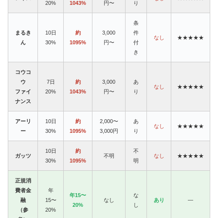
20%
1043%
円〜
り
条
まるき
10日
約
3,000
件
なし
★★★★★
ん
30%
1095%
円〜
付
き
コウコ
ウ
7日
約
3,000
あ
なし
★★★★★
ファイ
20%
1043%
円〜
り
ナンス
アーリ
10日
約
2,000〜
あ
なし
★★★★★
ー
30%
1095%
3,000円
り
10日
約
不
ガッツ
不明
なし
★★★★★
30%
1095%
明
正規消
費者金
年
年15〜
な
融
15〜
なし
あり
—
20%
し
（参
20%