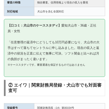
審査の特徴
独自審査。信用情報より現在の収入を重視
対応地域
犬山市を含む全国対応
【口コミ：犬山市のケーススタディ】
愛知犬山市・36歳・正社
員・女性
「任意整理の返済中にどうしても10万円必要になり、犬山市の大
手はすべて落ちてセントラルに申し込みました。現在の収入と返
済中の状況を正直に伝えて無事に可決。ソフト闇金と比べれば月
の負担がまったく違います」
※ケーススタディです。審査通過を保証するものではありません
② エイワ｜関東財務局登録・犬山市でも対面審
査可
登録番号
関東財務局長（14）第00154号