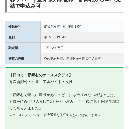
結で申込み可
登録番号
愛知県知事（6）第04195号
金利
年15.0〜19.94%
融資額
1万〜200万円
審査の特徴
Web完結対応。新郷村から即日申込み可
【口コミ：新郷村のケーススタディ】
青森新郷村・29歳・アルバイト・女性
「新郷村で過去に延滞があってどこにも借りれない状態でした。
アローにWeb申込みして3万円から始め、半年後に10万円まで増額
してもらえました」
※ケーススタディです。審査通過を保証するものではありません