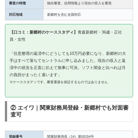
審査の特徴
独自審査。信用情報より現在の収入を重視
対応地域
新郷村を含む全国対応
【口コミ：新郷村のケーススタディ】
青森新郷村・36歳・正社
員・女性
「任意整理の返済中にどうしても10万円必要になり、新郷村の大
手はすべて落ちてセントラルに申し込みました。現在の収入と返
済中の状況を正直に伝えて無事に可決。ソフト闇金と比べれば月
の負担がまったく違います」
※ケーススタディです。審査通過を保証するものではありません
② エイワ｜関東財務局登録・新郷村でも対面審
査可
登録番号
関東財務局長（14）第00154号