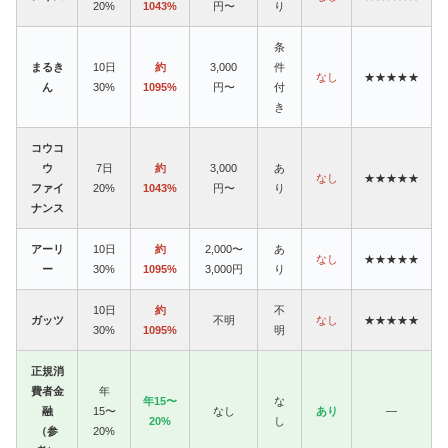
20%
1043%
円〜
り
条
まるき
10日
約
3,000
件
なし
★★★★★
ん
30%
1095%
円〜
付
き
コウコ
ウ
7日
約
3,000
あ
なし
★★★★★
ファイ
20%
1043%
円〜
り
ナンス
アーリ
10日
約
2,000〜
あ
なし
★★★★★
ー
30%
1095%
3,000円
り
10日
約
不
ガッツ
不明
なし
★★★★★
30%
1095%
明
正規消
費者金
年
年15〜
な
融
15〜
なし
あり
—
20%
し
（参
20%