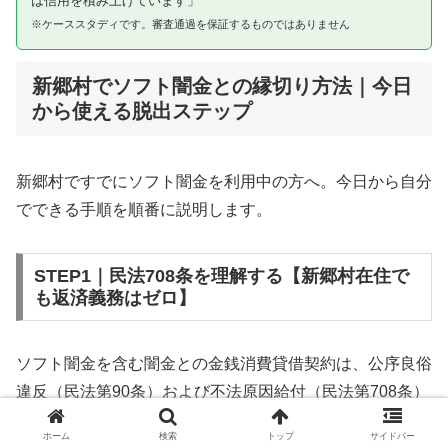
は信用を積み上げています」
※ケーススタディです。審査通過を保証するものではありません
新郷村でソフト闇金との縁切り方法｜今日
から使える脱出ステップ
新郷村ですでにソフト闇金を利用中の方へ。今日から自分
でできる手順を順番に説明します。
STEP1｜民法708条を理解する【新郷村在住で
も返済義務はゼロ】
ソフト闇金を含む闇金との金銭消費貸借契約は、公序良俗
違反（民法第90条）および不法原因給付（民法第708条）
に該当するため、法的には無効です。新郷村在住であって
ホーム
検索
トップ
サイドバー
も同様です。