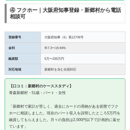
④ フクホー｜大阪府知事登録・新郷村から電話
相談可
登録番号
大阪府知事（6）第12736号
金利
年7.3〜19.94%
融資額
5万〜200万円
対応地域
新郷村を含む全国対応
【口コミ：新郷村のケーススタディ】
青森新郷村・51歳・パート・女性
「新郷村で家計が苦しく、過去にカードの滞納がある状態でフク
ホーに相談しました。現在のパート収入を説明したところ5万円を
融資してもらえました。月々の負担は2,000円以下で計画的に返せ
ています」