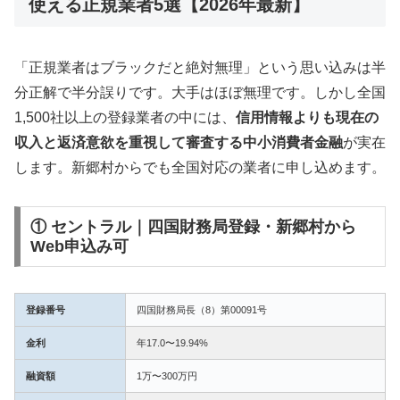
使える正規業者5選【2026年最新】
「正規業者はブラックだと絶対無理」という思い込みは半
分正解で半分誤りです。大手はほぼ無理です。しかし全国
1,500社以上の登録業者の中には、
信用情報よりも現在の
収入と返済意欲を重視して審査する中小消費者金融
が実在
します。新郷村からでも全国対応の業者に申し込めます。
① セントラル｜四国財務局登録・新郷村から
Web申込み可
登録番号
四国財務局長（8）第00091号
金利
年17.0〜19.94%
融資額
1万〜300万円