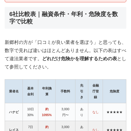
6社比較表｜融資条件・年利・危険度を数
字で比較
新郷村の方が「口コミが良い業者を選ぼう」と思っても、
数字で見れば違いはほとんどありません。以下の表はすべ
て違法業者です。
どれだけ危険かを理解するための表
とし
て参照してください。
先
金融
基本
年利換
業者名
手数料
引
庁登
危険度
金利
算
き
録
10日
約
3,000
あ
ハナビ
なし
★★★★★
30%
1095%
円〜
り
7日
約
3,000
あ
レイス
なし
★★★★★