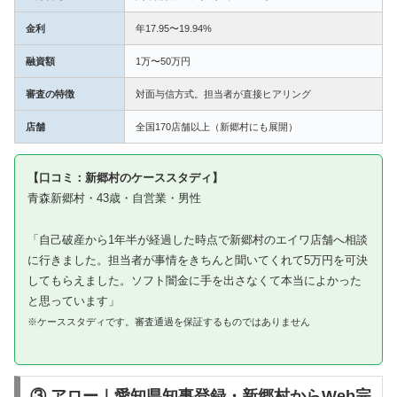
金利
年17.95〜19.94%
融資額
1万〜50万円
審査の特徴
対面与信方式。担当者が直接ヒアリング
店舗
全国170店舗以上（新郷村にも展開）
【口コミ：新郷村のケーススタディ】
青森新郷村・43歳・自営業・男性
「自己破産から1年半が経過した時点で新郷村のエイワ店舗へ相談
に行きました。担当者が事情をきちんと聞いてくれて5万円を可決
してもらえました。ソフト闇金に手を出さなくて本当によかった
と思っています」
※ケーススタディです。審査通過を保証するものではありません
③ アロー｜愛知県知事登録・新郷村からWeb完