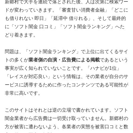
新郷村で大手を連続で落とされた後、人は次第に検索ワー
ドが変わっていきます。「審査甘い消費者金融」「どこに
も借りれない 即日」「延滞中 借りれる」、そして最終的
に「ソフト闇金 口コミ」「ソフト闇金ランキング」へた
どり着きます。
問題は、「ソフト闇金ランキング」で上位に出てくるサイ
トの多くが
業者側の自演・広告費による掲載
であるという
事実が広く知られていないことです。「ハナビが1位」
「レイスが対応良い」という情報は、その業者が自分のサ
ービスに誘導するために作ったコンテンツである可能性が
非常に高いです。
このサイトはそれとは逆の立場で書かれています。ソフト
闇金業者から広告費は一切受け取っていません。新郷村の
方が被害に遭わないよう、各業者の実態を被害口コミと数