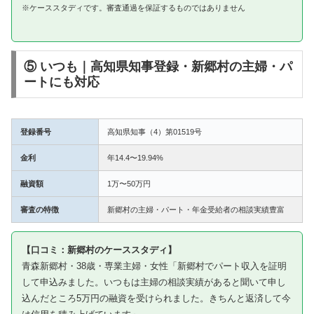
※ケーススタディです。審査通過を保証するものではありません
⑤ いつも｜高知県知事登録・新郷村の主婦・パ
ートにも対応
登録番号
高知県知事（4）第01519号
金利
年14.4〜19.94%
融資額
1万〜50万円
審査の特徴
新郷村の主婦・パート・年金受給者の相談実績豊富
【口コミ：新郷村のケーススタディ】
青森新郷村・38歳・専業主婦・女性「新郷村でパート収入を証明
して申込みました。いつもは主婦の相談実績があると聞いて申し
込んだところ5万円の融資を受けられました。きちんと返済して今