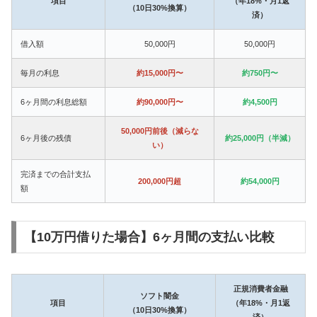
項目
（年18%・月1返
（10日30%換算）
済）
借入額
50,000円
50,000円
毎月の利息
約15,000円〜
約750円〜
6ヶ月間の利息総額
約90,000円〜
約4,500円
50,000円前後（減らな
6ヶ月後の残債
約25,000円（半減）
い）
完済までの合計支払
200,000円超
約54,000円
額
【10万円借りた場合】6ヶ月間の支払い比較
正規消費者金融
ソフト闇金
項目
（年18%・月1返
（10日30%換算）
済）