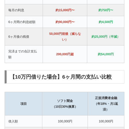
毎月の利息
約15,000円〜
約750円〜
6ヶ月間の利息総額
約90,000円〜
約4,500円
50,000円前後（減らな
6ヶ月後の残債
約25,000円（半減）
い）
完済までの合計支払
200,000円超
約54,000円
額
【10万円借りた場合】6ヶ月間の支払い比較
正規消費者金融
ソフト闇金
項目
（年18%・月1返
（10日30%換算）
済）
借入額
100,000円
100,000円