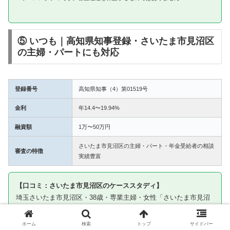
⑤ いつも｜高知県知事登録・さいたま市見沼区
の主婦・パートにも対応
登録番号
高知県知事（4）第01519号
金利
年14.4〜19.94%
融資額
1万〜50万円
さいたま市見沼区の主婦・パート・年金受給者の相談
審査の特徴
実績豊富
【口コミ：さいたま市見沼区のケーススタディ】
埼玉さいたま市見沼区・38歳・専業主婦・女性「さいたま市見沼
区でパート収入を証明して申込みました。いつもは主婦の相談実
績があると聞いて申し込んだところ5万円の融資を受けられまし
ホーム
検索
トップ
サイドバー