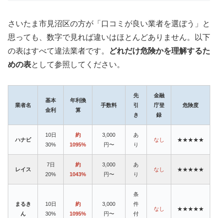
さいたま市見沼区の方が「口コミが良い業者を選ぼう」と
思っても、数字で見れば違いはほとんどありません。以下
の表はすべて違法業者です。
どれだけ危険かを理解するた
めの表
として参照してください。
先
金融
基本
年利換
業者名
手数料
引
庁登
危険度
金利
算
き
録
10日
約
3,000
あ
ハナビ
なし
★★★★★
30%
1095%
円〜
り
7日
約
3,000
あ
レイス
なし
★★★★★
20%
1043%
円〜
り
条
まるき
10日
約
3,000
件
なし
★★★★★
ん
30%
1095%
円〜
付