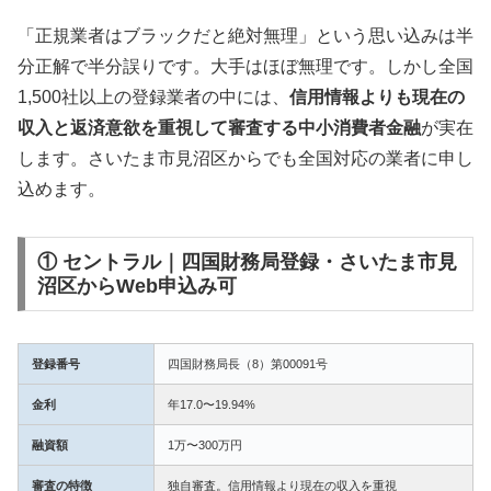
「正規業者はブラックだと絶対無理」という思い込みは半
分正解で半分誤りです。大手はほぼ無理です。しかし全国
1,500社以上の登録業者の中には、
信用情報よりも現在の
収入と返済意欲を重視して審査する中小消費者金融
が実在
します。さいたま市見沼区からでも全国対応の業者に申し
込めます。
① セントラル｜四国財務局登録・さいたま市見
沼区からWeb申込み可
登録番号
四国財務局長（8）第00091号
金利
年17.0〜19.94%
融資額
1万〜300万円
審査の特徴
独自審査。信用情報より現在の収入を重視