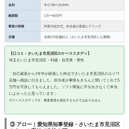
金利
年17.95〜19.94%
融資額
1万〜50万円
審査の特徴
対面与信方式。担当者が直接ヒアリング
店舗
全国170店舗以上（さいたま市見沼区にも展開）
【口コミ：さいたま市見沼区のケーススタディ】
埼玉さいたま市見沼区・43歳・自営業・男性
「自己破産から1年半が経過した時点でさいたま市見沼区のエイワ
店舗へ相談に行きました。担当者が事情をきちんと聞いてくれて5
万円を可決してもらえました。ソフト闇金に手を出さなくて本当
によかったと思っています」
※ケーススタディです。審査通過を保証するものではありません
③ アロー｜愛知県知事登録・さいたま市見沼区