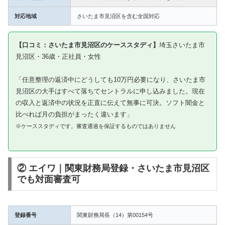
対応地域
さいたま市見沼区を含む全国対応
【口コミ：さいたま市見沼区のケーススタディ】
埼玉さいたま市
見沼区・36歳・正社員・女性
「任意整理の返済中にどうしても10万円必要になり、さいたま市
見沼区の大手はすべて落ちてセントラルに申し込みました。現在
の収入と返済中の状況を正直に伝えて無事に可決。ソフト闇金と
比べれば月の負担がまったく違います」
※ケーススタディです。審査通過を保証するものではありません
② エイワ｜関東財務局登録・さいたま市見沼区
でも対面審査可
登録番号
関東財務局長（14）第00154号