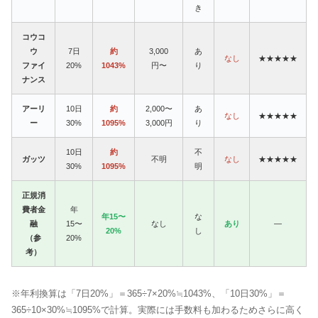
き
コウコ
ウ
7日
約
3,000
あ
なし
★★★★★
ファイ
20%
1043%
円〜
り
ナンス
アーリ
10日
約
2,000〜
あ
なし
★★★★★
ー
30%
1095%
3,000円
り
10日
約
不
ガッツ
不明
なし
★★★★★
30%
1095%
明
正規消
費者金
年
年15〜
な
融
15〜
なし
あり
—
20%
し
（参
20%
考）
※年利換算は「7日20%」＝365÷7×20%≒1043%、「10日30%」＝
365÷10×30%≒1095%で計算。実際には手数料も加わるためさらに高く