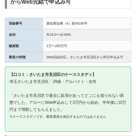
からWeb完結で申込み可
登録番号
愛知県知事（6）第04195号
金利
年15.0〜19.94%
融資額
1万〜200万円
審査の特徴
Web完結対応。さいたま市見沼区から即日申込み可
【口コミ：さいたま市見沼区のケーススタディ】
埼玉さいたま市見沼区・29歳・アルバイト・女性
「さいたま市見沼区で過去に延滞があってどこにも借りれない状
態でした。アローにWeb申込みして3万円から始め、半年後に10万
円まで増額してもらえました」
※ケーススタディです。審査通過を保証するものではありません