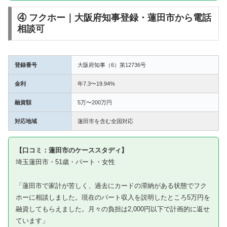
④ フクホー｜大阪府知事登録・蓮田市から電話
相談可
登録番号
大阪府知事（6）第12736号
金利
年7.3〜19.94%
融資額
5万〜200万円
対応地域
蓮田市を含む全国対応
【口コミ：蓮田市のケーススタディ】
埼玉蓮田市・51歳・パート・女性
「蓮田市で家計が苦しく、過去にカードの滞納がある状態でフク
ホーに相談しました。現在のパート収入を説明したところ5万円を
融資してもらえました。月々の負担は2,000円以下で計画的に返せ
ています」