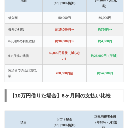
項目
（年18%・月1返
（10日30%換算）
済）
借入額
50,000円
50,000円
毎月の利息
約15,000円〜
約750円〜
6ヶ月間の利息総額
約90,000円〜
約4,500円
50,000円前後（減らな
6ヶ月後の残債
約25,000円（半減）
い）
完済までの合計支払
200,000円超
約54,000円
額
【10万円借りた場合】6ヶ月間の支払い比較
正規消費者金融
ソフト闇金
項目
（年18%・月1返
（10日30%換算）
済）