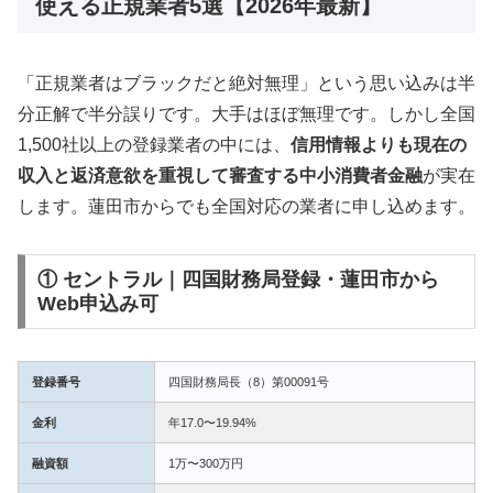
使える正規業者5選【2026年最新】
「正規業者はブラックだと絶対無理」という思い込みは半
分正解で半分誤りです。大手はほぼ無理です。しかし全国
1,500社以上の登録業者の中には、
信用情報よりも現在の
収入と返済意欲を重視して審査する中小消費者金融
が実在
します。蓮田市からでも全国対応の業者に申し込めます。
① セントラル｜四国財務局登録・蓮田市から
Web申込み可
登録番号
四国財務局長（8）第00091号
金利
年17.0〜19.94%
融資額
1万〜300万円