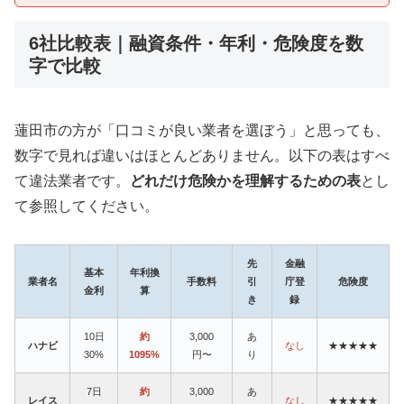
6社比較表｜融資条件・年利・危険度を数
字で比較
蓮田市の方が「口コミが良い業者を選ぼう」と思っても、
数字で見れば違いはほとんどありません。以下の表はすべ
て違法業者です。
どれだけ危険かを理解するための表
とし
て参照してください。
先
金融
基本
年利換
業者名
手数料
引
庁登
危険度
金利
算
き
録
10日
約
3,000
あ
ハナビ
なし
★★★★★
30%
1095%
円〜
り
7日
約
3,000
あ
レイス
なし
★★★★★