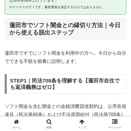
は信用を積み上げています」
※ケーススタディです。審査通過を保証するものではありません
蓮田市でソフト闇金との縁切り方法｜今日
から使える脱出ステップ
蓮田市ですでにソフト闇金を利用中の方へ。今日から自分
でできる手順を順番に説明します。
STEP1｜民法708条を理解する【蓮田市在住で
も返済義務はゼロ】
ソフト闇金を含む闇金との金銭消費貸借契約は、公序良俗
違反（民法第90条）および不法原因給付（民法第708条）
に該当するため、法的には無効です。蓮田市在住であって
ホーム
検索
トップ
サイドバー
も同様です。