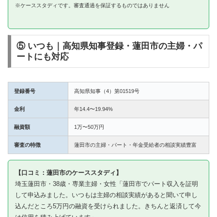
※ケーススタディです。審査通過を保証するものではありません
⑤ いつも｜高知県知事登録・蓮田市の主婦・パ
ートにも対応
登録番号
高知県知事（4）第01519号
金利
年14.4〜19.94%
融資額
1万〜50万円
審査の特徴
蓮田市の主婦・パート・年金受給者の相談実績豊富
【口コミ：蓮田市のケーススタディ】
埼玉蓮田市・38歳・専業主婦・女性「蓮田市でパート収入を証明
して申込みました。いつもは主婦の相談実績があると聞いて申し
込んだところ5万円の融資を受けられました。きちんと返済して今