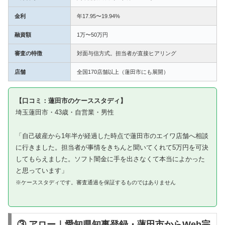
金利
年17.95〜19.94%
融資額
1万〜50万円
審査の特徴
対面与信方式。担当者が直接ヒアリング
店舗
全国170店舗以上（蓮田市にも展開）
【口コミ：蓮田市のケーススタディ】
埼玉蓮田市・43歳・自営業・男性
「自己破産から1年半が経過した時点で蓮田市のエイワ店舗へ相談
に行きました。担当者が事情をきちんと聞いてくれて5万円を可決
してもらえました。ソフト闇金に手を出さなくて本当によかった
と思っています」
※ケーススタディです。審査通過を保証するものではありません
③ アロー｜愛知県知事登録・蓮田市からWeb完