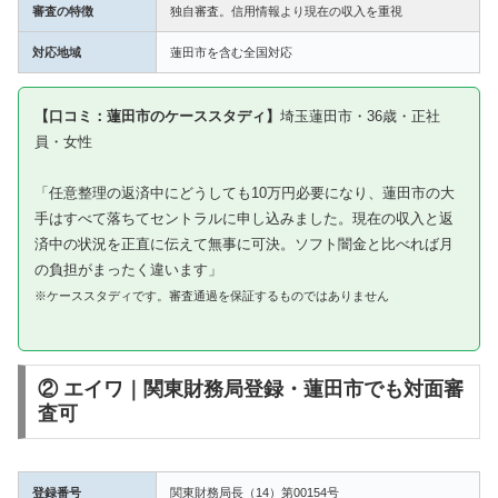
審査の特徴
独自審査。信用情報より現在の収入を重視
対応地域
蓮田市を含む全国対応
【口コミ：蓮田市のケーススタディ】
埼玉蓮田市・36歳・正社
員・女性
「任意整理の返済中にどうしても10万円必要になり、蓮田市の大
手はすべて落ちてセントラルに申し込みました。現在の収入と返
済中の状況を正直に伝えて無事に可決。ソフト闇金と比べれば月
の負担がまったく違います」
※ケーススタディです。審査通過を保証するものではありません
② エイワ｜関東財務局登録・蓮田市でも対面審
査可
登録番号
関東財務局長（14）第00154号