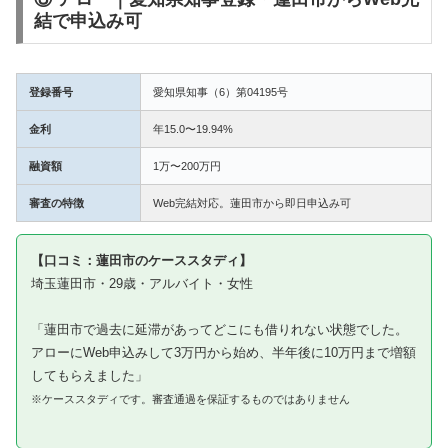
結で申込み可
登録番号
愛知県知事（6）第04195号
金利
年15.0〜19.94%
融資額
1万〜200万円
審査の特徴
Web完結対応。蓮田市から即日申込み可
【口コミ：蓮田市のケーススタディ】
埼玉蓮田市・29歳・アルバイト・女性
「蓮田市で過去に延滞があってどこにも借りれない状態でした。
アローにWeb申込みして3万円から始め、半年後に10万円まで増額
してもらえました」
※ケーススタディです。審査通過を保証するものではありません