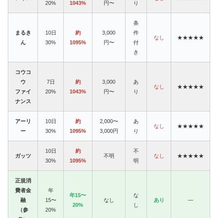
20%
1043%
円〜
り
条
まるき
10日
約
3,000
件
なし
★★★★★
ん
30%
1095%
円〜
付
き
コウコ
ウ
7日
約
3,000
あ
なし
★★★★★
ファイ
20%
1043%
円〜
り
ナンス
アーリ
10日
約
2,000〜
あ
なし
★★★★★
ー
30%
1095%
3,000円
り
10日
約
不
ガッツ
不明
なし
★★★★★
30%
1095%
明
正規消
費者金
年
年15〜
な
融
15〜
なし
あり
—
20%
し
（参
20%