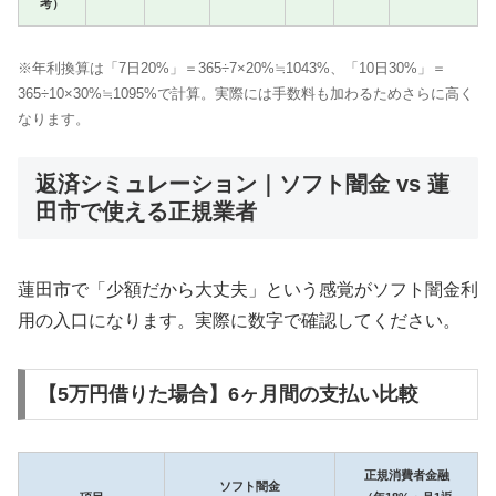
考）
※年利換算は「7日20%」＝365÷7×20%≒1043%、「10日30%」＝
365÷10×30%≒1095%で計算。実際には手数料も加わるためさらに高く
なります。
返済シミュレーション｜ソフト闇金 vs 蓮
田市で使える正規業者
蓮田市で「少額だから大丈夫」という感覚がソフト闇金利
用の入口になります。実際に数字で確認してください。
【5万円借りた場合】6ヶ月間の支払い比較
正規消費者金融
ソフト闇金