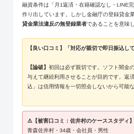
融資条件は「月1返済・在籍確認なし・LIN
作り出しています。しかし金融庁の登録貸金
貸金業法違反の無登録業者
であることを意味
【良い口コミ】「対応が親切で即日振込し
【論破】
初回は必ず親切です。ソフト闇金
与えて継続利用させることが目的です。返済
込」は信用情報を一切照会しないから可能
⚠️【被害口コミ：佐井村のケーススタディ
青森佐井村・34歳・会社員・男性