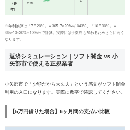
20%
し
（参
20%
考）
※年利換算は「7日20%」＝365÷7×20%≒1043%、「10日30%」＝
365÷10×30%≒1095%で計算。実際には手数料も加わるためさらに高く
なります。
返済シミュレーション｜ソフト闇金 vs 小
矢部市で使える正規業者
小矢部市で「少額だから大丈夫」という感覚がソフト闇金
利用の入口になります。実際に数字で確認してください。
【5万円借りた場合】6ヶ月間の支払い比較