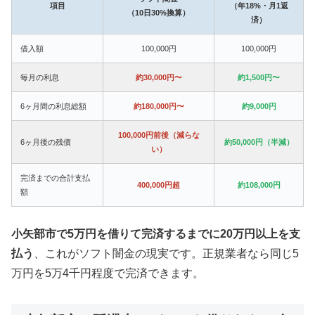
項目
（年18%・月1返
（10日30%換算）
済）
借入額
100,000円
100,000円
毎月の利息
約30,000円〜
約1,500円〜
6ヶ月間の利息総額
約180,000円〜
約9,000円
100,000円前後（減らな
6ヶ月後の残債
約50,000円（半減）
い）
完済までの合計支払
400,000円超
約108,000円
額
小矢部市で5万円を借りて完済するまでに20万円以上を支
払う
、これがソフト闇金の現実です。正規業者なら同じ5
万円を5万4千円程度で完済できます。