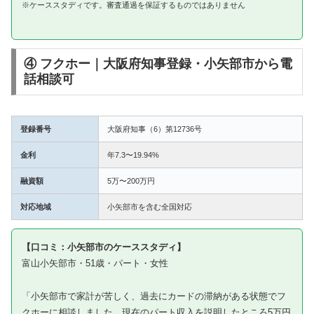
※ケーススタディです。審査通過を保証するものではありません
④ フクホー｜大阪府知事登録・小矢部市から電
話相談可
登録番号
大阪府知事（6）第12736号
金利
年7.3〜19.94%
融資額
5万〜200万円
対応地域
小矢部市を含む全国対応
【口コミ：小矢部市のケーススタディ】
富山小矢部市・51歳・パート・女性
「小矢部市で家計が苦しく、過去にカードの滞納がある状態でフ
クホーに相談しました。現在のパート収入を説明したところ5万円