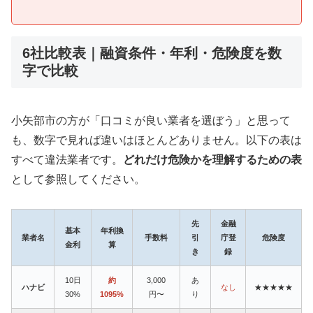
6社比較表｜融資条件・年利・危険度を数
字で比較
小矢部市の方が「口コミが良い業者を選ぼう」と思って
も、数字で見れば違いはほとんどありません。以下の表は
すべて違法業者です。
どれだけ危険かを理解するための表
として参照してください。
先
金融
基本
年利換
業者名
手数料
引
庁登
危険度
金利
算
き
録
10日
約
3,000
あ
ハナビ
なし
★★★★★
30%
1095%
円〜
り