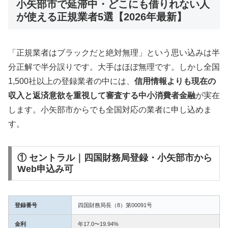
小矢部市で延滞中・どこにも借りれない人
が使える正規業者5選【2026年最新】
「正規業者はブラックだと絶対無理」という思い込みは半
分正解で半分誤りです。大手はほぼ無理です。しかし全国
1,500社以上の登録業者の中には、
信用情報よりも現在の
収入と返済意欲を重視して審査する中小消費者金融
が実在
します。小矢部市からでも全国対応の業者に申し込めま
す。
① セントラル｜四国財務局登録・小矢部市から
Web申込み可
登録番号
四国財務局長（8）第00091号
金利
年17.0〜19.94%