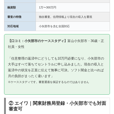
融資額
1万〜300万円
審査の特徴
独自審査。信用情報より現在の収入を重視
対応地域
小矢部市を含む全国対応
【口コミ：小矢部市のケーススタディ】
富山小矢部市・36歳・正
社員・女性
「任意整理の返済中にどうしても10万円必要になり、小矢部市の
大手はすべて落ちてセントラルに申し込みました。現在の収入と
返済中の状況を正直に伝えて無事に可決。ソフト闇金と比べれば
月の負担がまったく違います」
※ケーススタディです。審査通過を保証するものではありません
② エイワ｜関東財務局登録・小矢部市でも対面
審査可