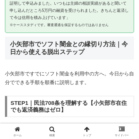
証明して申込みました。いつもは主婦の相談実績があると聞いて
申し込んだところ5万円の融資を受けられました。きちんと返済し
て今は信用を積み上げています」
※ケーススタディです。審査通過を保証するものではありません
小矢部市でソフト闇金との縁切り方法｜今
日から使える脱出ステップ
小矢部市ですでにソフト闇金を利用中の方へ。今日から自
分でできる手順を順番に説明します。
STEP1｜民法708条を理解する【小矢部市在住
でも返済義務はゼロ】
ソフト闇金を含む闇金との金銭消費貸借契約は、公序良俗
ホーム
検索
トップ
サイドバー
違反（民法第90条）および不法原因給付（民法第708条）