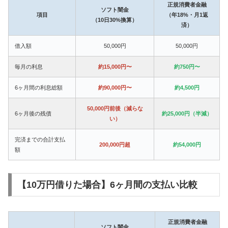
正規消費者金融
ソフト闇金
項目
（年18%・月1返
（10日30%換算）
済）
借入額
50,000円
50,000円
毎月の利息
約15,000円〜
約750円〜
6ヶ月間の利息総額
約90,000円〜
約4,500円
50,000円前後（減らな
6ヶ月後の残債
約25,000円（半減）
い）
完済までの合計支払
200,000円超
約54,000円
額
【10万円借りた場合】6ヶ月間の支払い比較
正規消費者金融
ソフト闇金