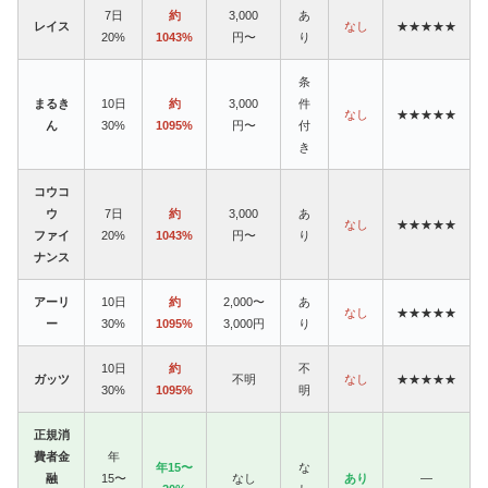
7日
約
3,000
あ
レイス
なし
★★★★★
20%
1043%
円〜
り
条
まるき
10日
約
3,000
件
なし
★★★★★
ん
30%
1095%
円〜
付
き
コウコ
ウ
7日
約
3,000
あ
なし
★★★★★
ファイ
20%
1043%
円〜
り
ナンス
アーリ
10日
約
2,000〜
あ
なし
★★★★★
ー
30%
1095%
3,000円
り
10日
約
不
ガッツ
不明
なし
★★★★★
30%
1095%
明
正規消
費者金
年
年15〜
な
融
15〜
なし
あり
—