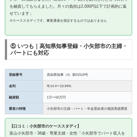
を融資してもらえました。月々の負担は2,000円以下で計画的に返
せています」
※ケーススタディです。審査通過を保証するものではありません
⑤ いつも｜高知県知事登録・小矢部市の主婦・
パートにも対応
登録番号
高知県知事（4）第01519号
金利
年14.4〜19.94%
融資額
1万〜50万円
審査の特徴
小矢部市の主婦・パート・年金受給者の相談実績豊富
【口コミ：小矢部市のケーススタディ】
富山小矢部市・38歳・専業主婦・女性「小矢部市でパート収入を