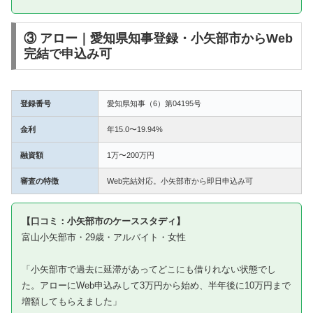
③ アロー｜愛知県知事登録・小矢部市からWeb
完結で申込み可
登録番号
愛知県知事（6）第04195号
金利
年15.0〜19.94%
融資額
1万〜200万円
審査の特徴
Web完結対応。小矢部市から即日申込み可
【口コミ：小矢部市のケーススタディ】
富山小矢部市・29歳・アルバイト・女性
「小矢部市で過去に延滞があってどこにも借りれない状態でし
た。アローにWeb申込みして3万円から始め、半年後に10万円まで
増額してもらえました」