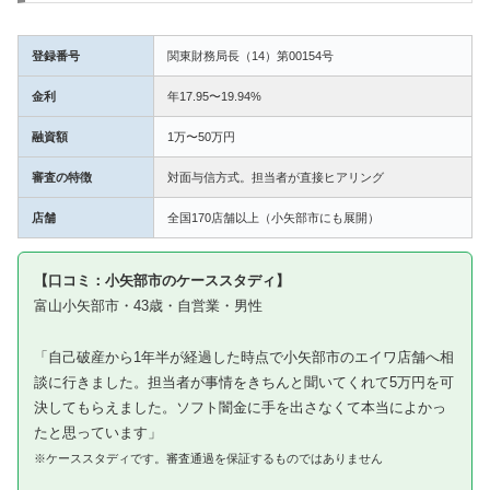
登録番号
関東財務局長（14）第00154号
金利
年17.95〜19.94%
融資額
1万〜50万円
審査の特徴
対面与信方式。担当者が直接ヒアリング
店舗
全国170店舗以上（小矢部市にも展開）
【口コミ：小矢部市のケーススタディ】
富山小矢部市・43歳・自営業・男性
「自己破産から1年半が経過した時点で小矢部市のエイワ店舗へ相
談に行きました。担当者が事情をきちんと聞いてくれて5万円を可
決してもらえました。ソフト闇金に手を出さなくて本当によかっ
たと思っています」
※ケーススタディです。審査通過を保証するものではありません