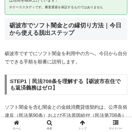
は信用を積み上げています」
※ケーススタディです。審査通過を保証するものではありません
砺波市でソフト闇金との縁切り方法｜今日
から使える脱出ステップ
砺波市ですでにソフト闇金を利用中の方へ。今日から自分
でできる手順を順番に説明します。
STEP1｜民法708条を理解する【砺波市在住で
も返済義務はゼロ】
ソフト闇金を含む闇金との金銭消費貸借契約は、公序良俗
違反（民法第90条）および不法原因給付（民法第708条）
に該当するため、法的には無効です。砺波市在住であって
ホーム
検索
トップ
サイドバー
も同様です。