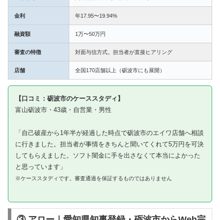
金利
年17.95〜19.94%
融資額
1万〜50万円
審査の特徴
対面与信方式。担当者が直接ヒアリング
店舗
全国170店舗以上（砺波市にも展開）
【口コミ：砺波市のケーススタディ】
富山砺波市・43歳・自営業・男性
「自己破産から1年半が経過した時点で砺波市のエイワ店舗へ相談
に行きました。担当者が事情をきちんと聞いてくれて5万円を可決
してもらえました。ソフト闇金に手を出さなくて本当によかった
と思っています」
※ケーススタディです。審査通過を保証するものではありません
③ アロー｜愛知県知事登録・砺波市からWeb完