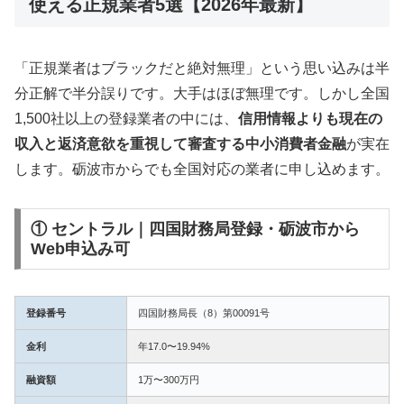
使える正規業者5選【2026年最新】
「正規業者はブラックだと絶対無理」という思い込みは半
分正解で半分誤りです。大手はほぼ無理です。しかし全国
1,500社以上の登録業者の中には、
信用情報よりも現在の
収入と返済意欲を重視して審査する中小消費者金融
が実在
します。砺波市からでも全国対応の業者に申し込めます。
① セントラル｜四国財務局登録・砺波市から
Web申込み可
登録番号
四国財務局長（8）第00091号
金利
年17.0〜19.94%
融資額
1万〜300万円