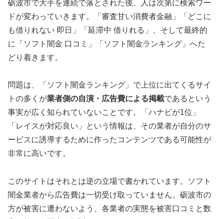
砺波市で大手を連続で落とされた後、人は次第に検索ワー
ドが変わっていきます。「審査甘い消費者金融」「どこに
も借りれない 即日」「延滞中 借りれる」、そして最終的
に「ソフト闇金 口コミ」「ソフト闇金ランキング」へた
どり着きます。
問題は、「ソフト闇金ランキング」で上位に出てくるサイ
トの多くが
業者側の自演・広告費による掲載
であるという
事実が広く知られていないことです。「ハナビが1位」
「レイスが対応良い」という情報は、その業者が自分のサ
ービスに誘導するために作ったコンテンツである可能性が
非常に高いです。
このサイトはそれとは逆の立場で書かれています。ソフト
闇金業者から広告費は一切受け取っていません。砺波市の
方が被害に遭わないよう、各業者の実態を被害口コミと数