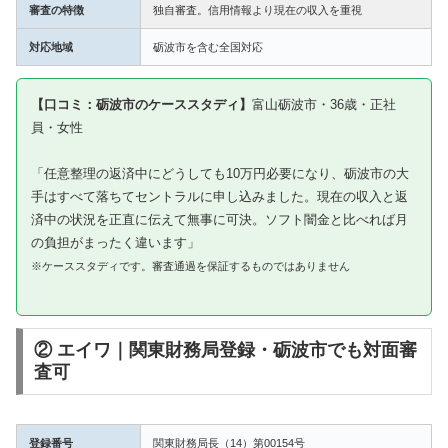
審査の特徴
独自審査。信用情報より現在の収入を重視
対応地域
砺波市を含む全国対応
【口コミ：砺波市のケーススタディ】
富山砺波市・36歳・正社
員・女性
「任意整理の返済中にどうしても10万円必要になり、砺波市の大
手はすべて落ちてセントラルに申し込みました。現在の収入と返
済中の状況を正直に伝えて無事に可決。ソフト闇金と比べれば月
の負担がまったく違います」
※ケーススタディです。審査通過を保証するものではありません
② エイワ｜関東財務局登録・砺波市でも対面審
査可
登録番号
関東財務局長（14）第00154号