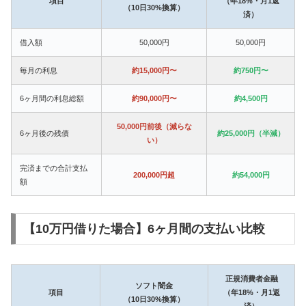
項目
（年18%・月1返
（10日30%換算）
済）
借入額
50,000円
50,000円
毎月の利息
約15,000円〜
約750円〜
6ヶ月間の利息総額
約90,000円〜
約4,500円
50,000円前後（減らな
6ヶ月後の残債
約25,000円（半減）
い）
完済までの合計支払
200,000円超
約54,000円
額
【10万円借りた場合】6ヶ月間の支払い比較
正規消費者金融
ソフト闇金
項目
（年18%・月1返
（10日30%換算）
済）