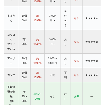
20%
1043%
円〜
り
条
まるき
10日
約
3,000
件
なし
★★★★★
ん
30%
1095%
円〜
付
き
コウコ
ウ
7日
約
3,000
あ
なし
★★★★★
ファイ
20%
1043%
円〜
り
ナンス
アーリ
10日
約
2,000〜
あ
なし
★★★★★
ー
30%
1095%
3,000円
り
10日
約
不
ガッツ
不明
なし
★★★★★
30%
1095%
明
正規消
費者金
年
年15〜
な
融
15〜
なし
あり
—
20%
し
（参
20%