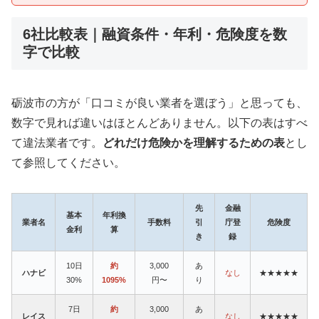
6社比較表｜融資条件・年利・危険度を数
字で比較
砺波市の方が「口コミが良い業者を選ぼう」と思っても、
数字で見れば違いはほとんどありません。以下の表はすべ
て違法業者です。
どれだけ危険かを理解するための表
とし
て参照してください。
先
金融
基本
年利換
業者名
手数料
引
庁登
危険度
金利
算
き
録
10日
約
3,000
あ
ハナビ
なし
★★★★★
30%
1095%
円〜
り
7日
約
3,000
あ
レイス
なし
★★★★★