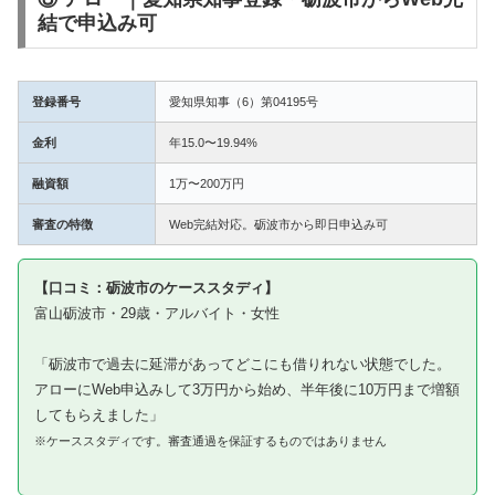
結で申込み可
登録番号
愛知県知事（6）第04195号
金利
年15.0〜19.94%
融資額
1万〜200万円
審査の特徴
Web完結対応。砺波市から即日申込み可
【口コミ：砺波市のケーススタディ】
富山砺波市・29歳・アルバイト・女性
「砺波市で過去に延滞があってどこにも借りれない状態でした。
アローにWeb申込みして3万円から始め、半年後に10万円まで増額
してもらえました」
※ケーススタディです。審査通過を保証するものではありません