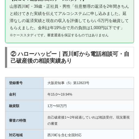
山形西川町・39歳・正社員・男性「任意整理の返済を2年間きちん
と続けてきた実績を伝えてアルコシステムに申し込みました。延
滞なしの返済実績と現在の収入を評価してもらい5万円を融資して
もらえました。金利は年19%台で月の負担は1,000円以下です」
※ケーススタディです。審査通過を保証するものではありません
② ハローハッピー｜西川町から電話相談可・自
己破産後の相談実績あり
登録番号
大阪府知事（5）第12823号
金利
年15.0〜19.94%
融資額
1万〜50万円
自己破産後1〜2年経過していれば相談受付。現況重視
審査の特徴
の審査
対応地域
西川町を含む全国対応