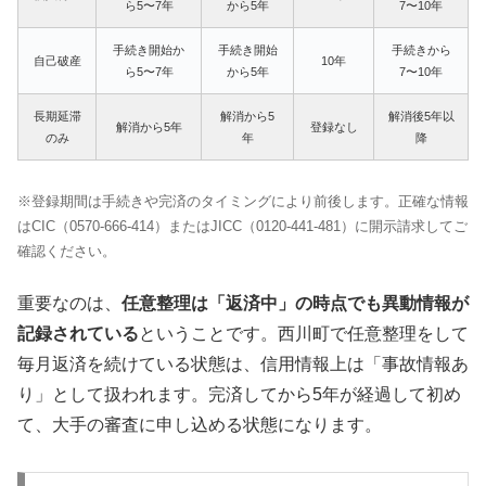
ら5〜7年
から5年
7〜10年
手続き開始か
手続き開始
手続きから
自己破産
10年
ら5〜7年
から5年
7〜10年
長期延滞
解消から5
解消後5年以
解消から5年
登録なし
のみ
年
降
※登録期間は手続きや完済のタイミングにより前後します。正確な情報
はCIC（0570-666-414）またはJICC（0120-441-481）に開示請求してご
確認ください。
重要なのは、
任意整理は「返済中」の時点でも異動情報が
記録されている
ということです。西川町で任意整理をして
毎月返済を続けている状態は、信用情報上は「事故情報あ
り」として扱われます。完済してから5年が経過して初め
て、大手の審査に申し込める状態になります。