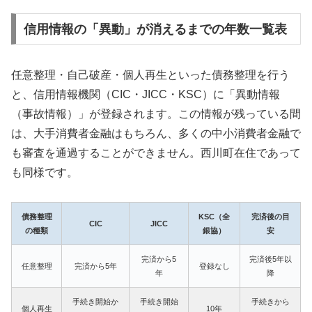
信用情報の「異動」が消えるまでの年数一覧表
任意整理・自己破産・個人再生といった債務整理を行う
と、信用情報機関（CIC・JICC・KSC）に「異動情報
（事故情報）」が登録されます。この情報が残っている間
は、大手消費者金融はもちろん、多くの中小消費者金融で
も審査を通過することができません。西川町在住であって
も同様です。
債務整理
KSC（全
完済後の目
CIC
JICC
の種類
銀協）
安
完済から5
完済後5年以
任意整理
完済から5年
登録なし
年
降
手続き開始か
手続き開始
手続きから
個人再生
10年