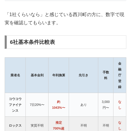
「1社くらいなら」と感じている西川町の方に、数字で現
実を確認してもらいます。
6社基本条件比較表
金
融
手数
業者名
基本金利
年利換算
先引き
庁
料
登
録
コウコウ
約
3,000
な
ファイナ
7日20%〜
あり
1043%〜
円〜
し
ンス
推定
な
ロックス
実質不明
不明
不明
700%超
し