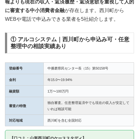
報よりも現在の収入・返済履歴・返済意欲を重視して人的
に審査する中小消費者金融
が存在します。西川町から
WEBや電話で申込みできる業者を5社紹介します。
① アルコシステム｜西川町から申込み可・任意
整理中の相談実績あり
登録番号
中播磨県民センター長（15）第50158号
金利
年15.0〜19.94%
融資額
1万〜100万円
独自審査。任意整理返済中でも現在の収入が安定して
審査の特徴
いれば相談可能
対応地域
西川町を含む全国対応
【口コミ：山形西川町のケーススタディ】