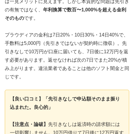
は一見メリットに見えます。しかし本質的な問題は先引き
の有無ではなく、
年利換算で数百〜1,000%を超える金利
そのもの
です。
プラウディアの金利は7日20%・10日30%・14日40%で、
手数料は5,000円（先引きではないが契約時に徴収）。先
引きなしで10万円が口座に届いても、7日後に12万円を返
す必要があります。返せなければ次の7日でまた20%が積
み上がります。違法業者であることは他のソフト闇金と同
じです。
【良い口コミ】「先引きなしで申込額そのまま振り
込まれた。良心的」
【注意点・論破】
先引きなしは返済時の請求額には
一切影響しません。10万円借りて7日後に12万円返す