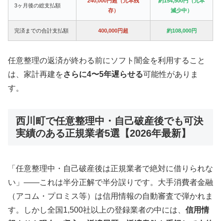
240,000円超（元本残
約154,500円（元本
3ヶ月後の総支払額
存）
減少中）
完済までの合計支払額
400,000円超
約108,000円
任意整理の返済が終わる前にソフト闇金を利用すること
は、家計再建を
さらに4〜5年遅らせる
可能性がありま
す。
西川町で任意整理中・自己破産後でも可決
実績のある正規業者5選【2026年最新】
「任意整理中・自己破産後は正規業者で絶対に借りられな
い」——これは半分正解で半分誤りです。大手消費者金融
（アコム・プロミス等）は信用情報の自動審査で弾かれま
す。しかし全国1,500社以上の登録業者の中には、
信用情