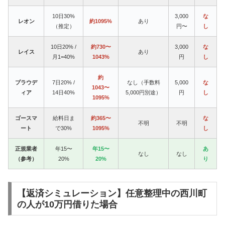
10日30%
3,000
な
レオン
約1095%
あり
（推定）
円〜
し
10日20% /
約730〜
3,000
な
レイス
あり
月1=40%
1043%
円
し
約
プラウデ
7日20% /
なし（手数料
5,000
な
1043〜
ィア
14日40%
5,000円別途）
円
し
1095%
ゴースマ
給料日ま
約365〜
な
不明
不明
ート
で30%
1095%
し
正規業者
年15〜
年15〜
あ
なし
なし
（参考）
20%
20%
り
【返済シミュレーション】任意整理中の西川町
の人が10万円借りた場合