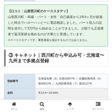
【口コミ：山形西川町のケーススタディ】
山形西川町・46歳・パート・女性「自己破産から1年4ヶ月が経過
した時点でハローハッピーに電話相談しました。パート収入の証
明を送付して3万円から始めることができました。少額でも正規業
者で返済実績を積めるのが大事だと実感しています」
※ケーススタディです。審査通過を保証するものではありません
③ キャネット｜西川町から申込み可・北海道〜
九州まで多拠点登録
北海道知事（8）石第02857号 ／ 近畿財務局長（6）
登録番号
第00813号 ／ 九州財務局長（7）第00127号
金利
年14.4〜19.94%
融資額
1万〜50万円
ホーム
検索
トップ
サイドバー
3拠点登録の信頼性。西川町からWEB完結で申込み可