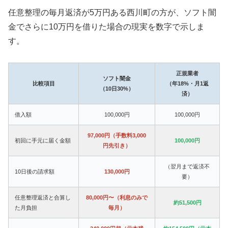
任意整理の毎月返済が5万円ある西川町の方が、ソフト闇
金でさらに10万円を借りた場合の現実を数字で示しま
す。
正規業者
ソフト闇金
比較項目
（年18%・月1返
（10日30%）
済）
借入額
100,000円
100,000円
97,000円（手数料3,000
初回に手元に届く金額
100,000円
円先引き）
（翌月まで返済不
10日後の請求額
130,000円
要）
任意整理返済と合算し
80,000円〜（利息のみで
約51,500円
た月負担
毎月）