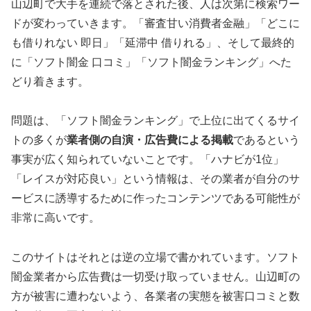
山辺町で大手を連続で落とされた後、人は次第に検索ワー
ドが変わっていきます。「審査甘い消費者金融」「どこに
も借りれない 即日」「延滞中 借りれる」、そして最終的
に「ソフト闇金 口コミ」「ソフト闇金ランキング」へた
どり着きます。
問題は、「ソフト闇金ランキング」で上位に出てくるサイ
トの多くが
業者側の自演・広告費による掲載
であるという
事実が広く知られていないことです。「ハナビが1位」
「レイスが対応良い」という情報は、その業者が自分のサ
ービスに誘導するために作ったコンテンツである可能性が
非常に高いです。
このサイトはそれとは逆の立場で書かれています。ソフト
闇金業者から広告費は一切受け取っていません。山辺町の
方が被害に遭わないよう、各業者の実態を被害口コミと数