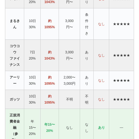
20%
1043%
円〜
り
条
まるき
10日
約
3,000
件
なし
★★★★★
ん
30%
1095%
円〜
付
き
コウコ
ウ
7日
約
3,000
あ
なし
★★★★★
ファイ
20%
1043%
円〜
り
ナンス
アーリ
10日
約
2,000〜
あ
なし
★★★★★
ー
30%
1095%
3,000円
り
10日
約
不
ガッツ
不明
なし
★★★★★
30%
1095%
明
正規消
費者金
年
年15〜
な
融
15〜
なし
あり
—
20%
し
（参
20%