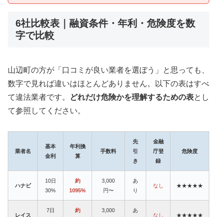
6社比較表｜融資条件・年利・危険度を数
字で比較
山辺町の方が「口コミが良い業者を選ぼう」と思っても、
数字で見れば違いはほとんどありません。以下の表はすべ
て違法業者です。
どれだけ危険かを理解するための表
とし
て参照してください。
先
金融
基本
年利換
業者名
手数料
引
庁登
危険度
金利
算
き
録
10日
約
3,000
あ
ハナビ
なし
★★★★★
30%
1095%
円〜
り
7日
約
3,000
あ
レイス
なし
★★★★★