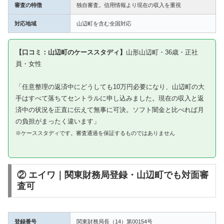
審査の特徴
独自審査。信用情報より現在の収入を重視
対応地域
山辺町を含む全国対応
【口コミ：山辺町のケーススタディ】
山形山辺町・36歳・正社
員・女性
「任意整理の返済中にどうしても10万円必要になり、山辺町の大
手はすべて落ちてセントラルに申し込みました。現在の収入と返
済中の状況を正直に伝えて無事に可決。ソフト闇金と比べれば月
の負担がまったく違います」
※ケーススタディです。審査通過を保証するものではありません
② エイワ｜関東財務局登録・山辺町でも対面審
査可
登録番号
関東財務局長（14）第00154号