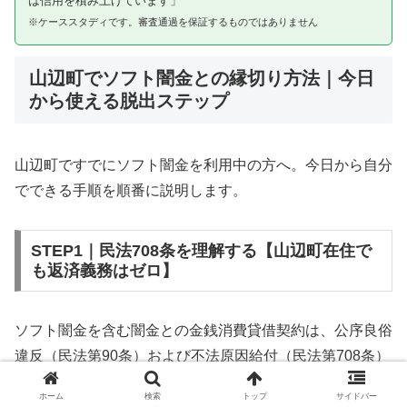
は信用を積み上げています」
※ケーススタディです。審査通過を保証するものではありません
山辺町でソフト闇金との縁切り方法｜今日
から使える脱出ステップ
山辺町ですでにソフト闇金を利用中の方へ。今日から自分
でできる手順を順番に説明します。
STEP1｜民法708条を理解する【山辺町在住で
も返済義務はゼロ】
ソフト闇金を含む闇金との金銭消費貸借契約は、公序良俗
違反（民法第90条）および不法原因給付（民法第708条）
に該当するため、法的には無効です。山辺町在住であって
ホーム
検索
トップ
サイドバー
も同様です。