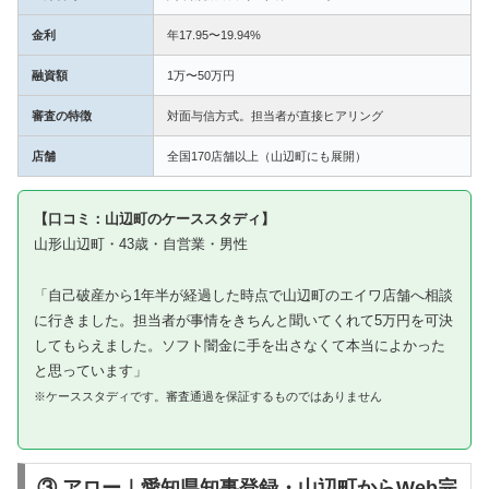
金利
年17.95〜19.94%
融資額
1万〜50万円
審査の特徴
対面与信方式。担当者が直接ヒアリング
店舗
全国170店舗以上（山辺町にも展開）
【口コミ：山辺町のケーススタディ】
山形山辺町・43歳・自営業・男性
「自己破産から1年半が経過した時点で山辺町のエイワ店舗へ相談
に行きました。担当者が事情をきちんと聞いてくれて5万円を可決
してもらえました。ソフト闇金に手を出さなくて本当によかった
と思っています」
※ケーススタディです。審査通過を保証するものではありません
③ アロー｜愛知県知事登録・山辺町からWeb完