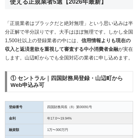
使える正規業者5選【2026年最新】
「正規業者はブラックだと絶対無理」という思い込みは半
分正解で半分誤りです。大手はほぼ無理です。しかし全国
1,500社以上の登録業者の中には、
信用情報よりも現在の
収入と返済意欲を重視して審査する中小消費者金融
が実在
します。山辺町からでも全国対応の業者に申し込めます。
① セントラル｜四国財務局登録・山辺町から
Web申込み可
登録番号
四国財務局長（8）第00091号
金利
年17.0〜19.94%
融資額
1万〜300万円