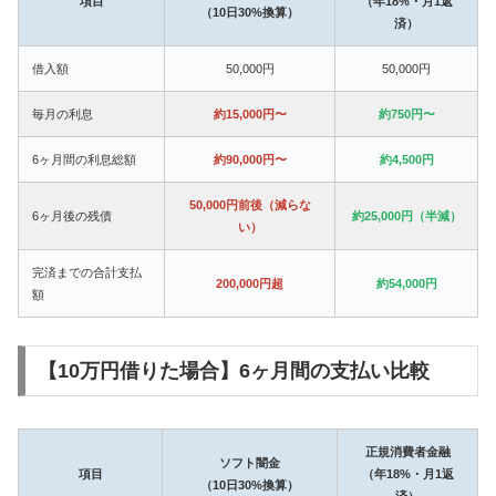
項目
（年18%・月1返
（10日30%換算）
済）
借入額
50,000円
50,000円
毎月の利息
約15,000円〜
約750円〜
6ヶ月間の利息総額
約90,000円〜
約4,500円
50,000円前後（減らな
6ヶ月後の残債
約25,000円（半減）
い）
完済までの合計支払
200,000円超
約54,000円
額
【10万円借りた場合】6ヶ月間の支払い比較
正規消費者金融
ソフト闇金
項目
（年18%・月1返
（10日30%換算）
済）