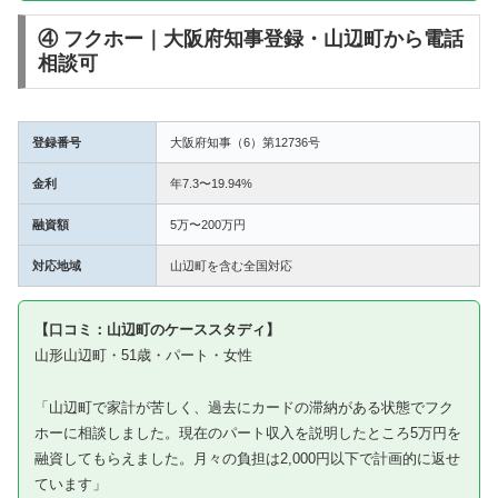
④ フクホー｜大阪府知事登録・山辺町から電話
相談可
登録番号
大阪府知事（6）第12736号
金利
年7.3〜19.94%
融資額
5万〜200万円
対応地域
山辺町を含む全国対応
【口コミ：山辺町のケーススタディ】
山形山辺町・51歳・パート・女性
「山辺町で家計が苦しく、過去にカードの滞納がある状態でフク
ホーに相談しました。現在のパート収入を説明したところ5万円を
融資してもらえました。月々の負担は2,000円以下で計画的に返せ
ています」