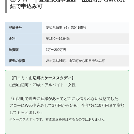
結で申込み可
登録番号
愛知県知事（6）第04195号
金利
年15.0〜19.94%
融資額
1万〜200万円
審査の特徴
Web完結対応。山辺町から即日申込み可
【口コミ：山辺町のケーススタディ】
山形山辺町・29歳・アルバイト・女性
「山辺町で過去に延滞があってどこにも借りれない状態でした。
アローにWeb申込みして3万円から始め、半年後に10万円まで増額
してもらえました」
※ケーススタディです。審査通過を保証するものではありません