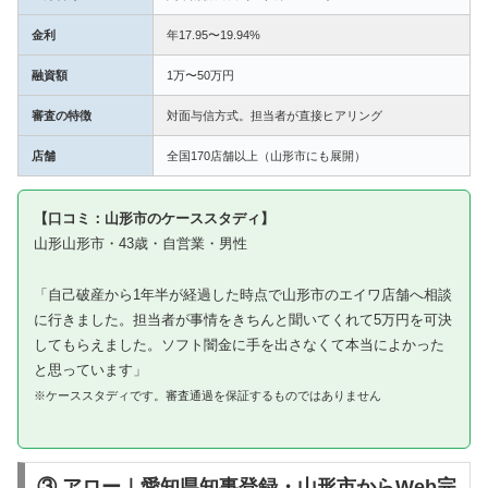
金利
年17.95〜19.94%
融資額
1万〜50万円
審査の特徴
対面与信方式。担当者が直接ヒアリング
店舗
全国170店舗以上（山形市にも展開）
【口コミ：山形市のケーススタディ】
山形山形市・43歳・自営業・男性
「自己破産から1年半が経過した時点で山形市のエイワ店舗へ相談
に行きました。担当者が事情をきちんと聞いてくれて5万円を可決
してもらえました。ソフト闇金に手を出さなくて本当によかった
と思っています」
※ケーススタディです。審査通過を保証するものではありません
③ アロー｜愛知県知事登録・山形市からWeb完