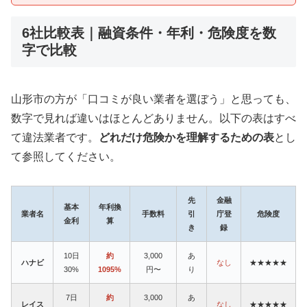
6社比較表｜融資条件・年利・危険度を数
字で比較
山形市の方が「口コミが良い業者を選ぼう」と思っても、
数字で見れば違いはほとんどありません。以下の表はすべ
て違法業者です。
どれだけ危険かを理解するための表
とし
て参照してください。
先
金融
基本
年利換
業者名
手数料
引
庁登
危険度
金利
算
き
録
10日
約
3,000
あ
ハナビ
なし
★★★★★
30%
1095%
円〜
り
7日
約
3,000
あ
レイス
なし
★★★★★