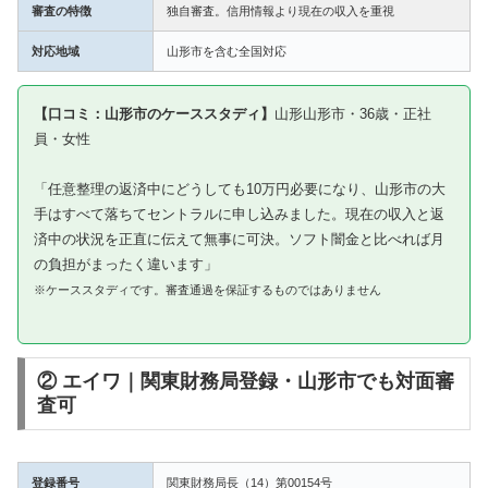
審査の特徴
独自審査。信用情報より現在の収入を重視
対応地域
山形市を含む全国対応
【口コミ：山形市のケーススタディ】
山形山形市・36歳・正社
員・女性
「任意整理の返済中にどうしても10万円必要になり、山形市の大
手はすべて落ちてセントラルに申し込みました。現在の収入と返
済中の状況を正直に伝えて無事に可決。ソフト闇金と比べれば月
の負担がまったく違います」
※ケーススタディです。審査通過を保証するものではありません
② エイワ｜関東財務局登録・山形市でも対面審
査可
登録番号
関東財務局長（14）第00154号