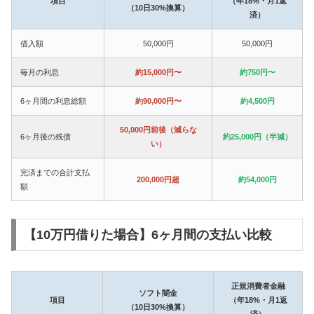
項目
（年18%・月1返
（10日30%換算）
済）
借入額
50,000円
50,000円
毎月の利息
約15,000円〜
約750円〜
6ヶ月間の利息総額
約90,000円〜
約4,500円
50,000円前後（減らな
6ヶ月後の残債
約25,000円（半減）
い）
完済までの合計支払
200,000円超
約54,000円
額
【10万円借りた場合】6ヶ月間の支払い比較
正規消費者金融
ソフト闇金
項目
（年18%・月1返
（10日30%換算）
済）