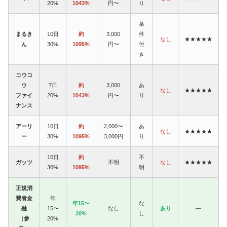
20%
1043%
円〜
り
条
まるき
10日
約
3,000
件
なし
★★★★★
ん
30%
1095%
円〜
付
き
コウコ
ウ
7日
約
3,000
あ
なし
★★★★★
ファイ
20%
1043%
円〜
り
ナンス
アーリ
10日
約
2,000〜
あ
なし
★★★★★
ー
30%
1095%
3,000円
り
10日
約
不
ガッツ
不明
なし
★★★★★
30%
1095%
明
正規消
費者金
年
年15〜
な
融
15〜
なし
あり
—
20%
し
（参
20%