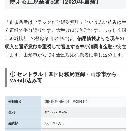
使える正規業者5選【2026年最新】
「正規業者はブラックだと絶対無理」という思い込みは半
分正解で半分誤りです。大手はほぼ無理です。しかし全国
1,500社以上の登録業者の中には、
信用情報よりも現在の
収入と返済意欲を重視して審査する中小消費者金融
が実在
します。山形市からでも全国対応の業者に申し込めます。
① セントラル｜四国財務局登録・山形市から
Web申込み可
登録番号
四国財務局長（8）第00091号
金利
年17.0〜19.94%
融資額
1万〜300万円