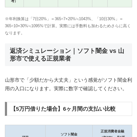
考）
※年利換算は「7日20%」＝365÷7×20%≒1043%、「10日30%」＝
365÷10×30%≒1095%で計算。実際には手数料も加わるためさらに高く
なります。
返済シミュレーション｜ソフト闇金 vs 山
形市で使える正規業者
山形市で「少額だから大丈夫」という感覚がソフト闇金利
用の入口になります。実際に数字で確認してください。
【5万円借りた場合】6ヶ月間の支払い比較
正規消費者金融
ソフト闇金