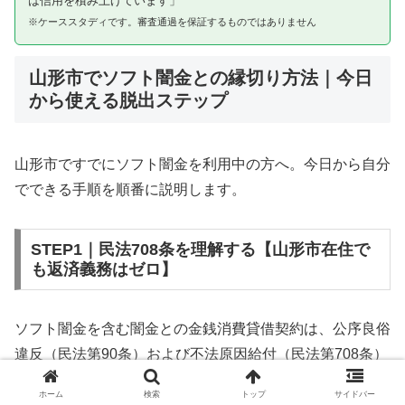
は信用を積み上げています」
※ケーススタディです。審査通過を保証するものではありません
山形市でソフト闇金との縁切り方法｜今日
から使える脱出ステップ
山形市ですでにソフト闇金を利用中の方へ。今日から自分
でできる手順を順番に説明します。
STEP1｜民法708条を理解する【山形市在住で
も返済義務はゼロ】
ソフト闇金を含む闇金との金銭消費貸借契約は、公序良俗
違反（民法第90条）および不法原因給付（民法第708条）
に該当するため、法的には無効です。山形市在住であって
ホーム
検索
トップ
サイドバー
も同様です。