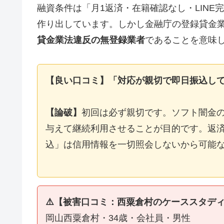
融資条件は「月1返済・在籍確認なし・LIN
作り出しています。しかし金融庁の登録貸金
貸金業法違反の無登録業者
であることを意味
【良い口コミ】「対応が親切で即日振込し
【論破】
初回は必ず親切です。ソフト闇金
与えて継続利用させることが目的です。返済
込」は信用情報を一切照会しないから可能
⚠️【被害口コミ：西粟倉村のケーススタデ
岡山西粟倉村・34歳・会社員・男性