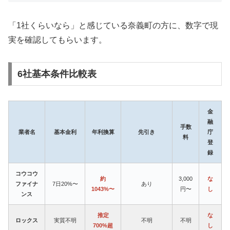
「1社くらいなら」と感じている奈義町の方に、数字で現
実を確認してもらいます。
6社基本条件比較表
金
融
手数
業者名
基本金利
年利換算
先引き
庁
料
登
録
コウコウ
約
3,000
な
ファイナ
7日20%〜
あり
1043%〜
円〜
し
ンス
推定
な
ロックス
実質不明
不明
不明
700%超
し