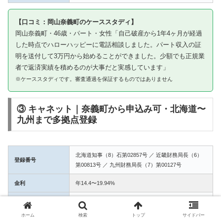
【口コミ：岡山奈義町のケーススタディ】
岡山奈義町・46歳・パート・女性「自己破産から1年4ヶ月が経過
した時点でハローハッピーに電話相談しました。パート収入の証
明を送付して3万円から始めることができました。少額でも正規業
者で返済実績を積めるのが大事だと実感しています」
※ケーススタディです。審査通過を保証するものではありません
③ キャネット｜奈義町から申込み可・北海道〜
九州まで多拠点登録
北海道知事（8）石第02857号 ／ 近畿財務局長（6）
登録番号
第00813号 ／ 九州財務局長（7）第00127号
金利
年14.4〜19.94%
融資額
1万〜50万円
ホーム
検索
トップ
サイドバー
3拠点登録の信頼性。奈義町からWEB完結で申込み可