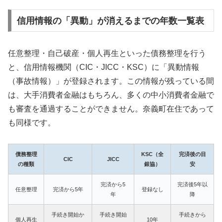
信用情報の「異動」が消えるまでの年数一覧表
任意整理・自己破産・個人再生といった債務整理を行う
と、信用情報機関（CIC・JICC・KSC）に「異動情報
（事故情報）」が登録されます。この情報が残っている間
は、大手消費者金融はもちろん、多くの中小消費者金融で
も審査を通過することができません。奈義町在住であって
も同様です。
債務整理
KSC（全
完済後の目
CIC
JICC
の種類
銀協）
安
完済から5
完済後5年以
任意整理
完済から5年
登録なし
年
降
手続き開始か
手続き開始
手続きから
個人再生
10年