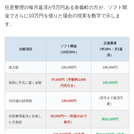
任意整理の毎月返済が5万円ある奈義町の方が、ソフト闇
金でさらに10万円を借りた場合の現実を数字で示しま
す。
正規業者
ソフト闇金
比較項目
（年18%・月1返
（10日30%）
済）
借入額
100,000円
100,000円
97,000円（手数料3,000
初回に手元に届く金額
100,000円
円先引き）
（翌月まで返済不
10日後の請求額
130,000円
要）
任意整理返済と合算し
80,000円〜（利息のみで
約51,500円
た月負担
毎月）