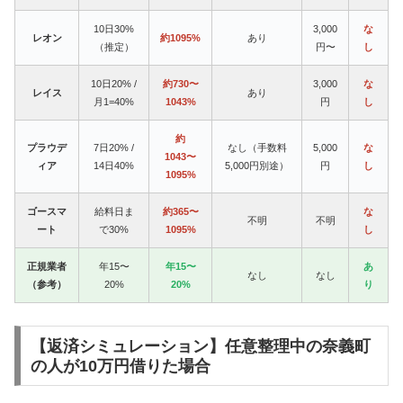
10日30%
3,000
な
レオン
約1095%
あり
（推定）
円〜
し
10日20% /
約730〜
3,000
な
レイス
あり
月1=40%
1043%
円
し
約
プラウデ
7日20% /
なし（手数料
5,000
な
1043〜
ィア
14日40%
5,000円別途）
円
し
1095%
ゴースマ
給料日ま
約365〜
な
不明
不明
ート
で30%
1095%
し
正規業者
年15〜
年15〜
あ
なし
なし
（参考）
20%
20%
り
【返済シミュレーション】任意整理中の奈義町
の人が10万円借りた場合