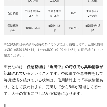
ら5〜7年
から5年
7〜10年
手続き開始か
手続き開始
手続きから
自己破産
10年
ら5〜7年
から5年
7〜10年
長期延滞
解消から5
解消後5年以
解消から5年
登録なし
のみ
年
降
※登録期間は手続きや完済のタイミングにより前後します。正確な情報
はCIC（0570-666-414）またはJICC（0120-441-481）に開示請求してご
確認ください。
重要なのは、
任意整理は「返済中」の時点でも異動情報が
記録されている
ということです。奈義町で任意整理をして
毎月返済を続けている状態は、信用情報上は「事故情報あ
り」として扱われます。完済してから5年が経過して初め
て、大手の審査に申し込める状態になります。