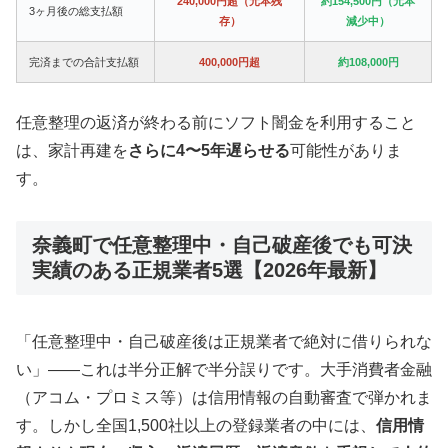
240,000円超（元本残
約154,500円（元本
3ヶ月後の総支払額
存）
減少中）
完済までの合計支払額
400,000円超
約108,000円
任意整理の返済が終わる前にソフト闇金を利用すること
は、家計再建を
さらに4〜5年遅らせる
可能性がありま
す。
奈義町で任意整理中・自己破産後でも可決
実績のある正規業者5選【2026年最新】
「任意整理中・自己破産後は正規業者で絶対に借りられな
い」——これは半分正解で半分誤りです。大手消費者金融
（アコム・プロミス等）は信用情報の自動審査で弾かれま
す。しかし全国1,500社以上の登録業者の中には、
信用情