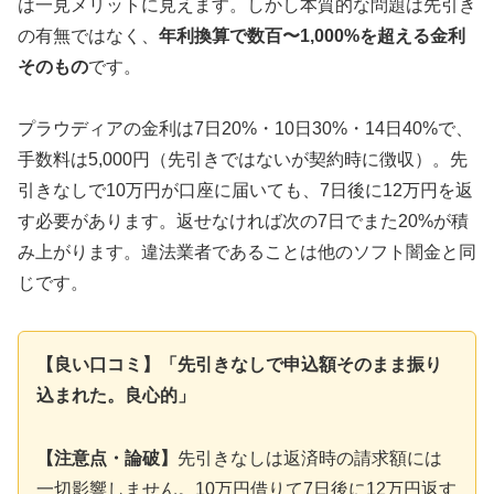
は一見メリットに見えます。しかし本質的な問題は先引き
の有無ではなく、
年利換算で数百〜1,000%を超える金利
そのもの
です。
プラウディアの金利は7日20%・10日30%・14日40%で、
手数料は5,000円（先引きではないが契約時に徴収）。先
引きなしで10万円が口座に届いても、7日後に12万円を返
す必要があります。返せなければ次の7日でまた20%が積
み上がります。違法業者であることは他のソフト闇金と同
じです。
【良い口コミ】「先引きなしで申込額そのまま振り
込まれた。良心的」
【注意点・論破】
先引きなしは返済時の請求額には
一切影響しません。10万円借りて7日後に12万円返す