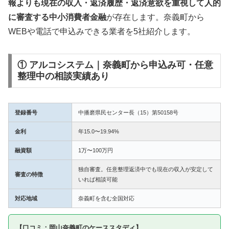
報よりも現在の収入・返済履歴・返済意欲を重視して人的
に審査する中小消費者金融
が存在します。奈義町から
WEBや電話で申込みできる業者を5社紹介します。
① アルコシステム｜奈義町から申込み可・任意
整理中の相談実績あり
登録番号
中播磨県民センター長（15）第50158号
金利
年15.0〜19.94%
融資額
1万〜100万円
独自審査。任意整理返済中でも現在の収入が安定して
審査の特徴
いれば相談可能
対応地域
奈義町を含む全国対応
【口コミ：岡山奈義町のケーススタディ】