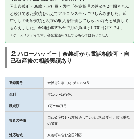
岡山奈義町・39歳・正社員・男性「任意整理の返済を2年間きちん
と続けてきた実績を伝えてアルコシステムに申し込みました。延
滞なしの返済実績と現在の収入を評価してもらい5万円を融資して
もらえました。金利は年19%台で月の負担は1,000円以下です」
※ケーススタディです。審査通過を保証するものではありません
② ハローハッピー｜奈義町から電話相談可・自
己破産後の相談実績あり
登録番号
大阪府知事（5）第12823号
金利
年15.0〜19.94%
融資額
1万〜50万円
自己破産後1〜2年経過していれば相談受付。現況重視
審査の特徴
の審査
対応地域
奈義町を含む全国対応