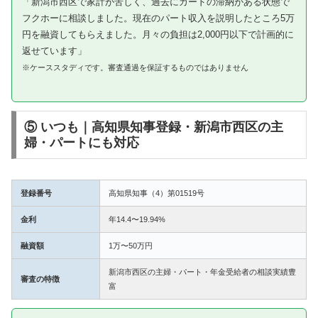
「新潟市西区で家計が苦しく、過去にカードの滞納がある状態で
フクホーに相談しました。現在のパート収入を説明したところ5万
円を融資してもらえました。月々の負担は2,000円以下で計画的に
返せています」
※ケーススタディです。審査通過を保証するものではありません
⑤ いつも｜高知県知事登録・新潟市西区の主
婦・パートにも対応
登録番号
高知県知事（4）第01519号
金利
年14.4〜19.94%
融資額
1万〜50万円
新潟市西区の主婦・パート・年金受給者の相談実績豊
審査の特徴
富