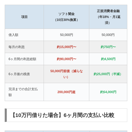
正規消費者金融
ソフト闇金
項目
（年18%・月1返
（10日30%換算）
済）
借入額
50,000円
50,000円
毎月の利息
約15,000円〜
約750円〜
6ヶ月間の利息総額
約90,000円〜
約4,500円
50,000円前後（減らな
6ヶ月後の残債
約25,000円（半減）
い）
完済までの合計支払
200,000円超
約54,000円
額
【10万円借りた場合】6ヶ月間の支払い比較