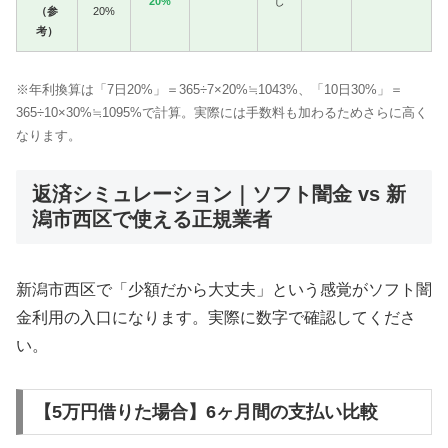
20%
し
（参
20%
考）
※年利換算は「7日20%」＝365÷7×20%≒1043%、「10日30%」＝
365÷10×30%≒1095%で計算。実際には手数料も加わるためさらに高く
なります。
返済シミュレーション｜ソフト闇金 vs 新
潟市西区で使える正規業者
新潟市西区で「少額だから大丈夫」という感覚がソフト闇
金利用の入口になります。実際に数字で確認してくださ
い。
【5万円借りた場合】6ヶ月間の支払い比較