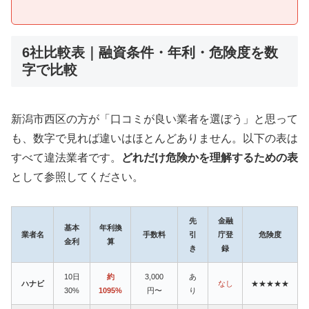
6社比較表｜融資条件・年利・危険度を数
字で比較
新潟市西区の方が「口コミが良い業者を選ぼう」と思って
も、数字で見れば違いはほとんどありません。以下の表は
すべて違法業者です。
どれだけ危険かを理解するための表
として参照してください。
先
金融
基本
年利換
業者名
手数料
引
庁登
危険度
金利
算
き
録
10日
約
3,000
あ
ハナビ
なし
★★★★★
30%
1095%
円〜
り