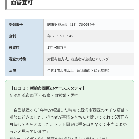
面審査可
登録番号
関東財務局長（14）第00154号
金利
年17.95〜19.94%
融資額
1万〜50万円
審査の特徴
対面与信方式。担当者が直接ヒアリング
店舗
全国170店舗以上（新潟市西区にも展開）
【口コミ：新潟市西区のケーススタディ】
新潟新潟市西区・43歳・自営業・男性
「自己破産から1年半が経過した時点で新潟市西区のエイワ店舗へ
相談に行きました。担当者が事情をきちんと聞いてくれて5万円を
可決してもらえました。ソフト闇金に手を出さなくて本当によか
ったと思っています」
※ケーススタディです。審査通過を保証するものではありません