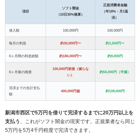
正規消費者金融
ソフト闇金
項目
（年18%・月1返
（10日30%換算）
済）
借入額
100,000円
100,000円
毎月の利息
約30,000円〜
約1,500円〜
6ヶ月間の利息総額
約180,000円〜
約9,000円
100,000円前後（減らな
6ヶ月後の残債
約50,000円（半減）
い）
完済までの合計支払
400,000円超
約108,000円
額
新潟市西区で5万円を借りて完済するまでに20万円以上を
支払う
、これがソフト闇金の現実です。正規業者なら同じ
5万円を5万4千円程度で完済できます。