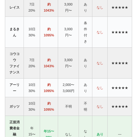
7日
約
3,000
あ
レイス
なし
★★★★★
20%
1043%
円〜
り
条
まるき
10日
約
3,000
件
なし
★★★★★
ん
30%
1095%
円〜
付
き
コウコ
ウ
7日
約
3,000
あ
なし
★★★★★
ファイ
20%
1043%
円〜
り
ナンス
アーリ
10日
約
2,000〜
あ
なし
★★★★★
ー
30%
1095%
3,000円
り
10日
約
不
ガッツ
不明
なし
★★★★★
30%
1095%
明
正規消
費者金
年
年15〜
な
融
15〜
なし
あり
—