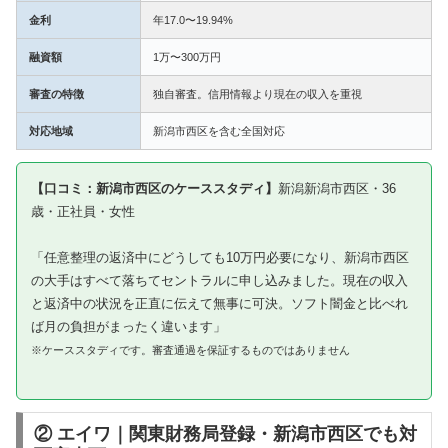
金利
年17.0〜19.94%
融資額
1万〜300万円
審査の特徴
独自審査。信用情報より現在の収入を重視
対応地域
新潟市西区を含む全国対応
【口コミ：新潟市西区のケーススタディ】
新潟新潟市西区・36
歳・正社員・女性
「任意整理の返済中にどうしても10万円必要になり、新潟市西区
の大手はすべて落ちてセントラルに申し込みました。現在の収入
と返済中の状況を正直に伝えて無事に可決。ソフト闇金と比べれ
ば月の負担がまったく違います」
※ケーススタディです。審査通過を保証するものではありません
② エイワ｜関東財務局登録・新潟市西区でも対