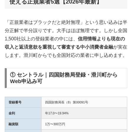
使える正規業者5選【2026年最新】
「正規業者はブラックだと絶対無理」という思い込みは半
分正解で半分誤りです。大手はほぼ無理です。しかし全国
1,500社以上の登録業者の中には、
信用情報よりも現在の
収入と返済意欲を重視して審査する中小消費者金融
が実在
します。滑川町からでも全国対応の業者に申し込めます。
① セントラル｜四国財務局登録・滑川町から
Web申込み可
登録番号
四国財務局長（8）第00091号
金利
年17.0〜19.94%
融資額
1万〜300万円