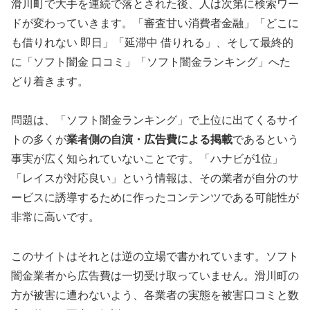
滑川町で大手を連続で落とされた後、人は次第に検索ワー
ドが変わっていきます。「審査甘い消費者金融」「どこに
も借りれない 即日」「延滞中 借りれる」、そして最終的
に「ソフト闇金 口コミ」「ソフト闇金ランキング」へた
どり着きます。
問題は、「ソフト闇金ランキング」で上位に出てくるサイ
トの多くが
業者側の自演・広告費による掲載
であるという
事実が広く知られていないことです。「ハナビが1位」
「レイスが対応良い」という情報は、その業者が自分のサ
ービスに誘導するために作ったコンテンツである可能性が
非常に高いです。
このサイトはそれとは逆の立場で書かれています。ソフト
闇金業者から広告費は一切受け取っていません。滑川町の
方が被害に遭わないよう、各業者の実態を被害口コミと数