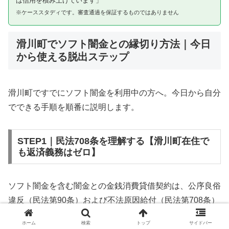
は信用を積み上げています」
※ケーススタディです。審査通過を保証するものではありません
滑川町でソフト闇金との縁切り方法｜今日
から使える脱出ステップ
滑川町ですでにソフト闇金を利用中の方へ。今日から自分
でできる手順を順番に説明します。
STEP1｜民法708条を理解する【滑川町在住で
も返済義務はゼロ】
ソフト闇金を含む闇金との金銭消費貸借契約は、公序良俗
違反（民法第90条）および不法原因給付（民法第708条）
に該当するため、法的には無効です。滑川町在住であって
ホーム
検索
トップ
サイドバー
も同様です。