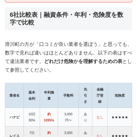
6社比較表｜融資条件・年利・危険度を数
字で比較
滑川町の方が「口コミが良い業者を選ぼう」と思っても、
数字で見れば違いはほとんどありません。以下の表はすべ
て違法業者です。
どれだけ危険かを理解するための表
とし
て参照してください。
先
金融
基本
年利換
業者名
手数料
引
庁登
危険度
金利
算
き
録
10日
約
3,000
あ
ハナビ
なし
★★★★★
30%
1095%
円〜
り
7日
約
3,000
あ
レイス
なし
★★★★★