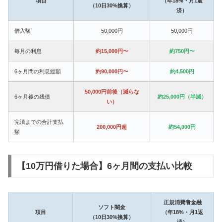
項目
（年18%・月1返
（10日30%換算）
済）
借入額
50,000円
50,000円
毎月の利息
約15,000円〜
約750円〜
6ヶ月間の利息総額
約90,000円〜
約4,500円
50,000円前後（減らな
6ヶ月後の残債
約25,000円（半減）
い）
完済までの合計支払
200,000円超
約54,000円
額
【10万円借りた場合】6ヶ月間の支払い比較
正規消費者金融
ソフト闇金
項目
（年18%・月1返
（10日30%換算）
済）