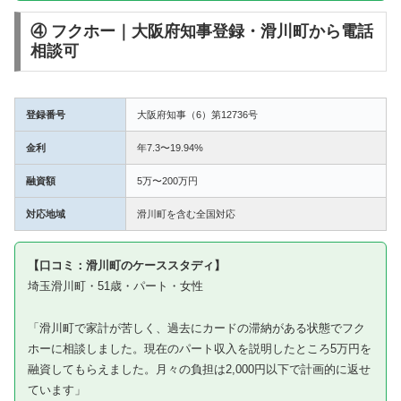
④ フクホー｜大阪府知事登録・滑川町から電話
相談可
登録番号
大阪府知事（6）第12736号
金利
年7.3〜19.94%
融資額
5万〜200万円
対応地域
滑川町を含む全国対応
【口コミ：滑川町のケーススタディ】
埼玉滑川町・51歳・パート・女性
「滑川町で家計が苦しく、過去にカードの滞納がある状態でフク
ホーに相談しました。現在のパート収入を説明したところ5万円を
融資してもらえました。月々の負担は2,000円以下で計画的に返せ
ています」