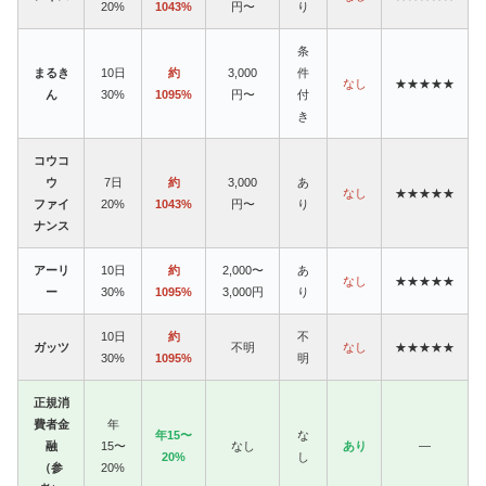
20%
1043%
円〜
り
条
まるき
10日
約
3,000
件
なし
★★★★★
ん
30%
1095%
円〜
付
き
コウコ
ウ
7日
約
3,000
あ
なし
★★★★★
ファイ
20%
1043%
円〜
り
ナンス
アーリ
10日
約
2,000〜
あ
なし
★★★★★
ー
30%
1095%
3,000円
り
10日
約
不
ガッツ
不明
なし
★★★★★
30%
1095%
明
正規消
費者金
年
年15〜
な
融
15〜
なし
あり
—
20%
し
（参
20%