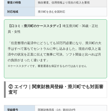
審査の特徴
独自審査。信用情報より現在の収入を重視
対応地域
滑川町を含む全国対応
【口コミ：滑川町のケーススタディ】
埼玉滑川町・36歳・正社
員・女性
「任意整理の返済中にどうしても10万円必要になり、滑川町の大
手はすべて落ちてセントラルに申し込みました。現在の収入と返
済中の状況を正直に伝えて無事に可決。ソフト闇金と比べれば月
の負担がまったく違います」
※ケーススタディです。審査通過を保証するものではありません
② エイワ｜関東財務局登録・滑川町でも対面審
査可
登録番号
関東財務局長（14）第00154号