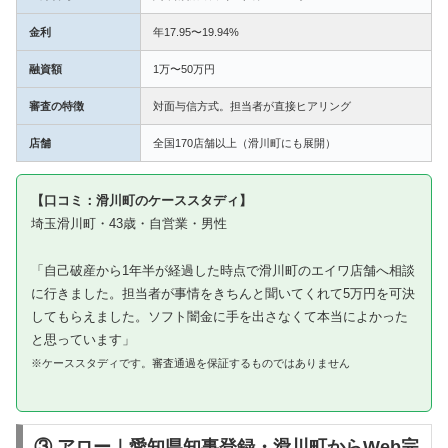
金利
年17.95〜19.94%
融資額
1万〜50万円
審査の特徴
対面与信方式。担当者が直接ヒアリング
店舗
全国170店舗以上（滑川町にも展開）
【口コミ：滑川町のケーススタディ】
埼玉滑川町・43歳・自営業・男性
「自己破産から1年半が経過した時点で滑川町のエイワ店舗へ相談
に行きました。担当者が事情をきちんと聞いてくれて5万円を可決
してもらえました。ソフト闇金に手を出さなくて本当によかった
と思っています」
※ケーススタディです。審査通過を保証するものではありません
③ アロー｜愛知県知事登録・滑川町からWeb完