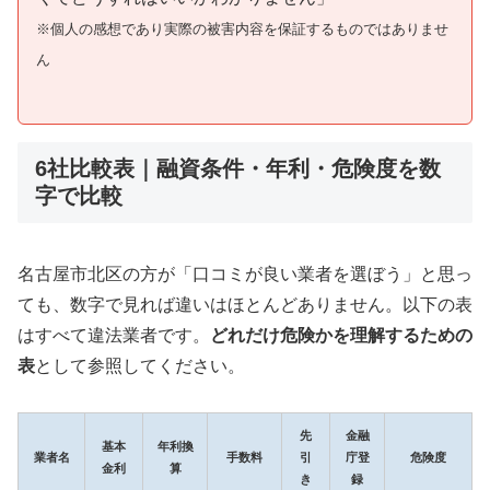
※個人の感想であり実際の被害内容を保証するものではありませ
ん
6社比較表｜融資条件・年利・危険度を数
字で比較
名古屋市北区の方が「口コミが良い業者を選ぼう」と思っ
ても、数字で見れば違いはほとんどありません。以下の表
はすべて違法業者です。
どれだけ危険かを理解するための
表
として参照してください。
先
金融
基本
年利換
業者名
手数料
引
庁登
危険度
金利
算
き
録