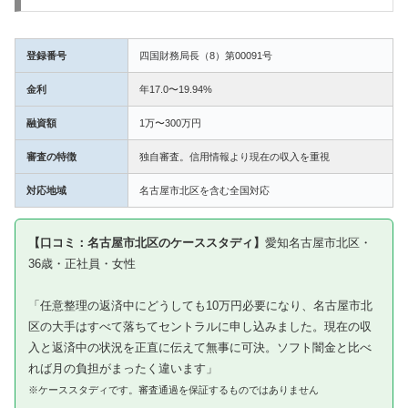
登録番号
四国財務局長（8）第00091号
金利
年17.0〜19.94%
融資額
1万〜300万円
審査の特徴
独自審査。信用情報より現在の収入を重視
対応地域
名古屋市北区を含む全国対応
【口コミ：名古屋市北区のケーススタディ】
愛知名古屋市北区・
36歳・正社員・女性
「任意整理の返済中にどうしても10万円必要になり、名古屋市北
区の大手はすべて落ちてセントラルに申し込みました。現在の収
入と返済中の状況を正直に伝えて無事に可決。ソフト闇金と比べ
れば月の負担がまったく違います」
※ケーススタディです。審査通過を保証するものではありません