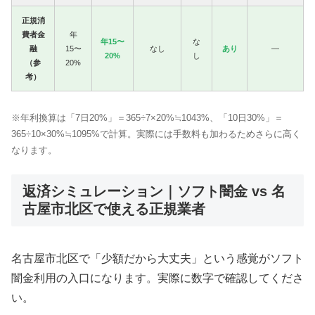
正規消
費者金
年
年15〜
な
融
15〜
なし
あり
—
20%
し
（参
20%
考）
※年利換算は「7日20%」＝365÷7×20%≒1043%、「10日30%」＝
365÷10×30%≒1095%で計算。実際には手数料も加わるためさらに高く
なります。
返済シミュレーション｜ソフト闇金 vs 名
古屋市北区で使える正規業者
名古屋市北区で「少額だから大丈夫」という感覚がソフト
闇金利用の入口になります。実際に数字で確認してくださ
い。