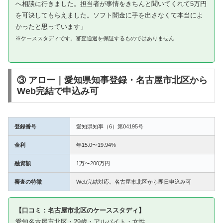
へ相談に行きました。担当者が事情をきちんと聞いてくれて5万円
を可決してもらえました。ソフト闇金に手を出さなくて本当によ
かったと思っています」
※ケーススタディです。審査通過を保証するものではありません
③ アロー｜愛知県知事登録・名古屋市北区から
Web完結で申込み可
登録番号
愛知県知事（6）第04195号
金利
年15.0〜19.94%
融資額
1万〜200万円
審査の特徴
Web完結対応。名古屋市北区から即日申込み可
【口コミ：名古屋市北区のケーススタディ】
愛知名古屋市北区・29歳・アルバイト・女性