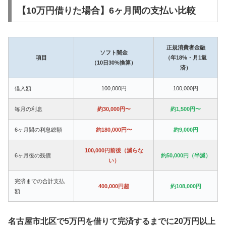
【10万円借りた場合】6ヶ月間の支払い比較
正規消費者金融
ソフト闇金
項目
（年18%・月1返
（10日30%換算）
済）
借入額
100,000円
100,000円
毎月の利息
約30,000円〜
約1,500円〜
6ヶ月間の利息総額
約180,000円〜
約9,000円
100,000円前後（減らな
6ヶ月後の残債
約50,000円（半減）
い）
完済までの合計支払
400,000円超
約108,000円
額
名古屋市北区で5万円を借りて完済するまでに20万円以上