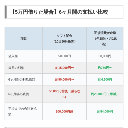
【5万円借りた場合】6ヶ月間の支払い比較
正規消費者金融
ソフト闇金
項目
（年18%・月1返
（10日30%換算）
済）
借入額
50,000円
50,000円
毎月の利息
約15,000円〜
約750円〜
6ヶ月間の利息総額
約90,000円〜
約4,500円
50,000円前後（減らな
6ヶ月後の残債
約25,000円（半減）
い）
完済までの合計支払
200,000円超
約54,000円
額