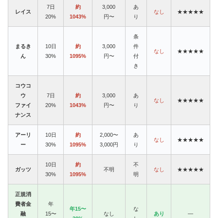
7日
約
3,000
あ
レイス
なし
★★★★★
20%
1043%
円〜
り
条
まるき
10日
約
3,000
件
なし
★★★★★
ん
30%
1095%
円〜
付
き
コウコ
ウ
7日
約
3,000
あ
なし
★★★★★
ファイ
20%
1043%
円〜
り
ナンス
アーリ
10日
約
2,000〜
あ
なし
★★★★★
ー
30%
1095%
3,000円
り
10日
約
不
ガッツ
不明
なし
★★★★★
30%
1095%
明
正規消
費者金
年
年15〜
な
融
15〜
なし
あり
—