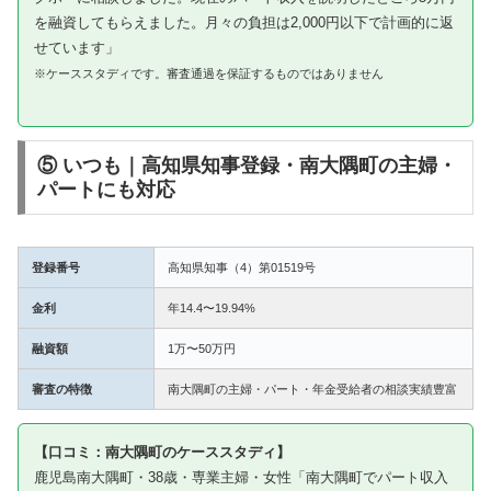
を融資してもらえました。月々の負担は2,000円以下で計画的に返
せています」
※ケーススタディです。審査通過を保証するものではありません
⑤ いつも｜高知県知事登録・南大隅町の主婦・
パートにも対応
登録番号
高知県知事（4）第01519号
金利
年14.4〜19.94%
融資額
1万〜50万円
審査の特徴
南大隅町の主婦・パート・年金受給者の相談実績豊富
【口コミ：南大隅町のケーススタディ】
鹿児島南大隅町・38歳・専業主婦・女性「南大隅町でパート収入