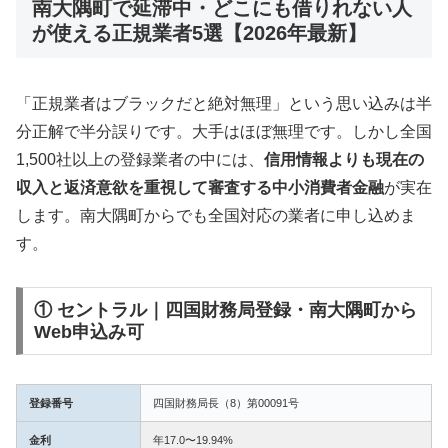
南大隅町で延滞中・どこにも借りれない人
が使える正規業者5選【2026年最新】
「正規業者はブラックだと絶対無理」という思い込みは半
分正解で半分誤りです。大手はほぼ無理です。しかし全国
1,500社以上の登録業者の中には、
信用情報よりも現在の
収入と返済意欲を重視して審査する中小消費者金融
が実在
します。南大隅町からでも全国対応の業者に申し込めま
す。
① セントラル｜四国財務局登録・南大隅町から
Web申込み可
登録番号
四国財務局長（8）第00091号
金利
年17.0〜19.94%