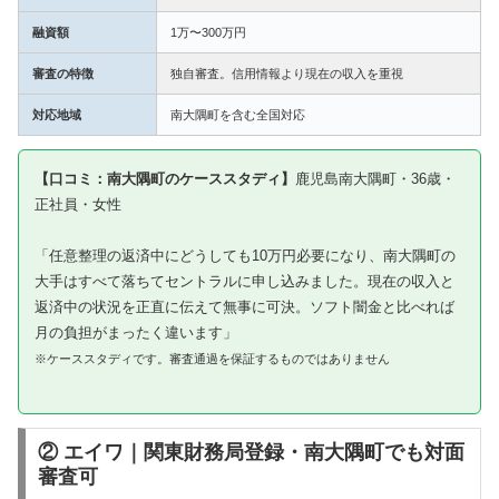
融資額
1万〜300万円
審査の特徴
独自審査。信用情報より現在の収入を重視
対応地域
南大隅町を含む全国対応
【口コミ：南大隅町のケーススタディ】
鹿児島南大隅町・36歳・
正社員・女性
「任意整理の返済中にどうしても10万円必要になり、南大隅町の
大手はすべて落ちてセントラルに申し込みました。現在の収入と
返済中の状況を正直に伝えて無事に可決。ソフト闇金と比べれば
月の負担がまったく違います」
※ケーススタディです。審査通過を保証するものではありません
② エイワ｜関東財務局登録・南大隅町でも対面
審査可