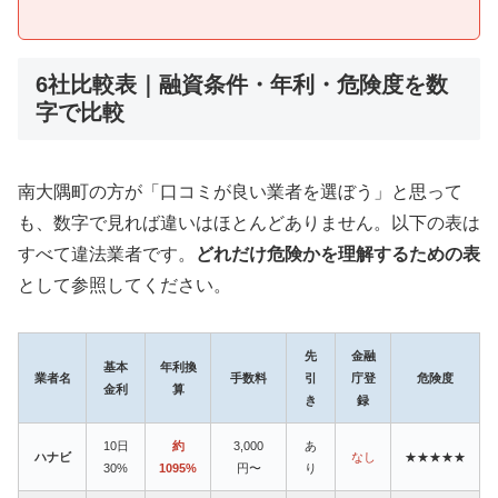
6社比較表｜融資条件・年利・危険度を数
字で比較
南大隅町の方が「口コミが良い業者を選ぼう」と思って
も、数字で見れば違いはほとんどありません。以下の表は
すべて違法業者です。
どれだけ危険かを理解するための表
として参照してください。
先
金融
基本
年利換
業者名
手数料
引
庁登
危険度
金利
算
き
録
10日
約
3,000
あ
ハナビ
なし
★★★★★
30%
1095%
円〜
り