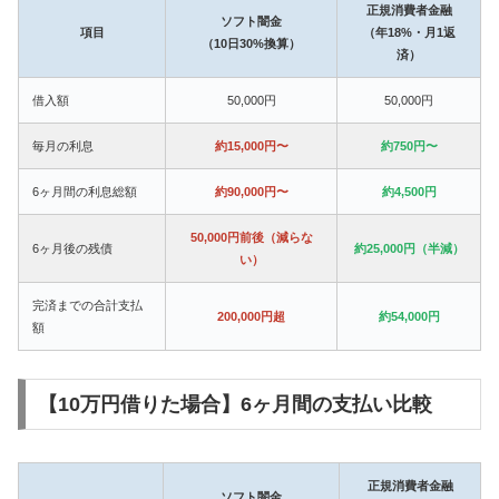
正規消費者金融
ソフト闇金
項目
（年18%・月1返
（10日30%換算）
済）
借入額
50,000円
50,000円
毎月の利息
約15,000円〜
約750円〜
6ヶ月間の利息総額
約90,000円〜
約4,500円
50,000円前後（減らな
6ヶ月後の残債
約25,000円（半減）
い）
完済までの合計支払
200,000円超
約54,000円
額
【10万円借りた場合】6ヶ月間の支払い比較
正規消費者金融
ソフト闇金