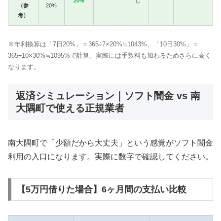
20%
し
（参
20%
考）
※年利換算は「7日20%」＝365÷7×20%≒1043%、「10日30%」＝
365÷10×30%≒1095%で計算。実際には手数料も加わるためさらに高く
なります。
返済シミュレーション｜ソフト闇金 vs 南
大隅町で使える正規業者
南大隅町で「少額だから大丈夫」という感覚がソフト闇金
利用の入口になります。実際に数字で確認してください。
【5万円借りた場合】6ヶ月間の支払い比較