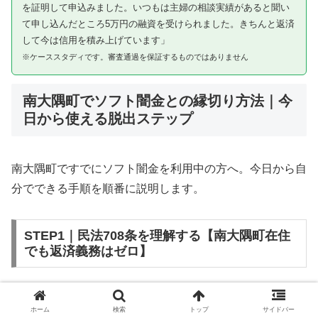
を証明して申込みました。いつもは主婦の相談実績があると聞い
て申し込んだところ5万円の融資を受けられました。きちんと返済
して今は信用を積み上げています」
※ケーススタディです。審査通過を保証するものではありません
南大隅町でソフト闇金との縁切り方法｜今
日から使える脱出ステップ
南大隅町ですでにソフト闇金を利用中の方へ。今日から自
分でできる手順を順番に説明します。
STEP1｜民法708条を理解する【南大隅町在住
でも返済義務はゼロ】
ソフト闇金を含む闇金との金銭消費貸借契約は、公序良俗
ホーム
検索
トップ
サイドバー
違反（民法第90条）および不法原因給付（民法第708条）