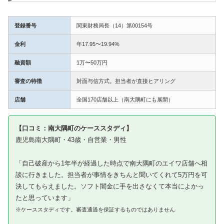
登録番号
関東財務局長（14）第00154号
金利
年17.95〜19.94%
融資額
1万〜50万円
審査の特徴
対面与信方式。担当者が直接ヒアリング
店舗
全国170店舗以上（南大隅町にも展開）
【口コミ：南大隅町のケーススタディ】
鹿児島南大隅町・43歳・自営業・男性
「自己破産から1年半が経過した時点で南大隅町のエイワ店舗へ相
談に行きました。担当者が事情をきちんと聞いてくれて5万円を可
決してもらえました。ソフト闇金に手を出さなくて本当によかっ
たと思っています」
※ケーススタディです。審査通過を保証するものではありません