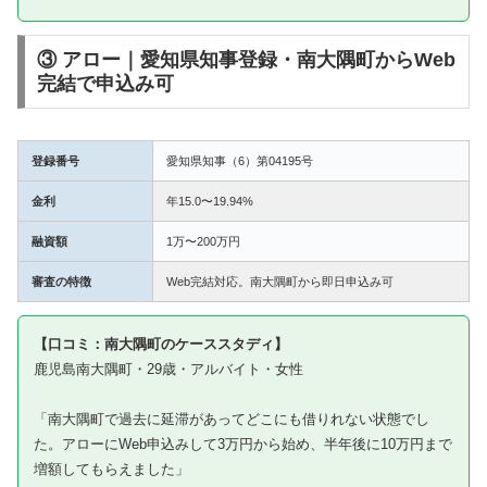
③ アロー｜愛知県知事登録・南大隅町からWeb
完結で申込み可
登録番号
愛知県知事（6）第04195号
金利
年15.0〜19.94%
融資額
1万〜200万円
審査の特徴
Web完結対応。南大隅町から即日申込み可
【口コミ：南大隅町のケーススタディ】
鹿児島南大隅町・29歳・アルバイト・女性
「南大隅町で過去に延滞があってどこにも借りれない状態でし
た。アローにWeb申込みして3万円から始め、半年後に10万円まで
増額してもらえました」