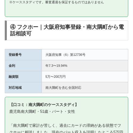
※ケーススタディです。審査通過を保証するものではありません
④ フクホー｜大阪府知事登録・南大隅町から電
話相談可
登録番号
大阪府知事（6）第12736号
金利
年7.3〜19.94%
融資額
5万〜200万円
対応地域
南大隅町を含む全国対応
【口コミ：南大隅町のケーススタディ】
鹿児島南大隅町・51歳・パート・女性
「南大隅町で家計が苦しく、過去にカードの滞納がある状態でフ
クホーに相談しました。現在のパート収入を説明したところ5万円