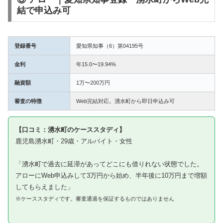
結で申込み可
登録番号
愛知県知事（6）第04195号
金利
年15.0〜19.94%
融資額
1万〜200万円
審査の特徴
Web完結対応。湧水町から即日申込み可
【口コミ：湧水町のケーススタディ】
鹿児島湧水町・29歳・アルバイト・女性
「湧水町で過去に延滞があってどこにも借りれない状態でした。
アローにWeb申込みして3万円から始め、半年後に10万円まで増額
してもらえました」
※ケーススタディです。審査通過を保証するものではありません