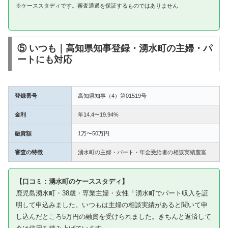
※ケーススタディです。審査通過を保証するものではありません
⑤ いつも｜高知県知事登録・湧水町の主婦・パ
ートにも対応
登録番号
高知県知事（4）第01519号
金利
年14.4〜19.94%
融資額
1万〜50万円
審査の特徴
湧水町の主婦・パート・年金受給者の相談実績豊富
【口コミ：湧水町のケーススタディ】
鹿児島湧水町・38歳・専業主婦・女性「湧水町でパート収入を証
明して申込みました。いつもは主婦の相談実績があると聞いて申
し込んだところ5万円の融資を受けられました。きちんと返済して