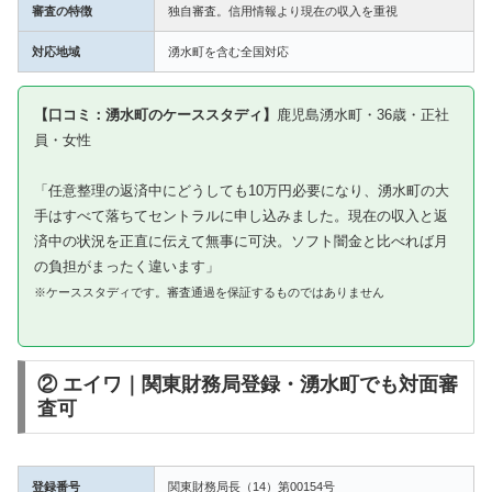
審査の特徴
独自審査。信用情報より現在の収入を重視
対応地域
湧水町を含む全国対応
【口コミ：湧水町のケーススタディ】
鹿児島湧水町・36歳・正社
員・女性
「任意整理の返済中にどうしても10万円必要になり、湧水町の大
手はすべて落ちてセントラルに申し込みました。現在の収入と返
済中の状況を正直に伝えて無事に可決。ソフト闇金と比べれば月
の負担がまったく違います」
※ケーススタディです。審査通過を保証するものではありません
② エイワ｜関東財務局登録・湧水町でも対面審
査可
登録番号
関東財務局長（14）第00154号