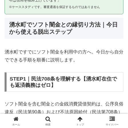
今は信用を積み上げています」
※ケーススタディです。審査通過を保証するものではありません
湧水町でソフト闇金との縁切り方法｜今日
から使える脱出ステップ
湧水町ですでにソフト闇金を利用中の方へ。今日から自分
でできる手順を順番に説明します。
STEP1｜民法708条を理解する【湧水町在住で
も返済義務はゼロ】
ソフト闇金を含む闇金との金銭消費貸借契約は、公序良俗
違反（民法第90条）および不法原因給付（民法第708条）
に該当するため、法的には無効です。湧水町在住であって
ホーム
検索
トップ
サイドバー
も同様です。