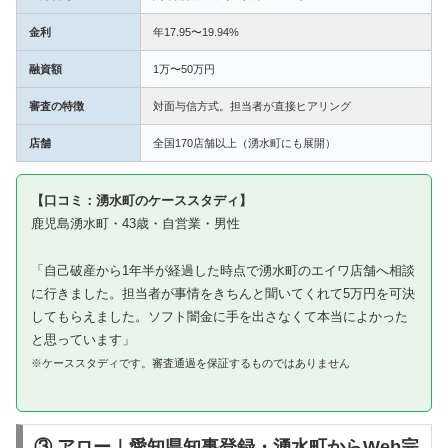
金利
年17.95〜19.94%
融資額
1万〜50万円
審査の特徴
対面与信方式。担当者が直接ヒアリング
店舗
全国170店舗以上（湧水町にも展開）
【口コミ：湧水町のケーススタディ】
鹿児島湧水町・43歳・自営業・男性
「自己破産から1年半が経過した時点で湧水町のエイワ店舗へ相談
に行きました。担当者が事情をきちんと聞いてくれて5万円を可決
してもらえました。ソフト闇金に手を出さなくて本当によかった
と思っています」
※ケーススタディです。審査通過を保証するものではありません
③ アロー｜愛知県知事登録・湧水町からWeb完