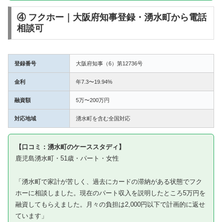
④ フクホー｜大阪府知事登録・湧水町から電話
相談可
登録番号
大阪府知事（6）第12736号
金利
年7.3〜19.94%
融資額
5万〜200万円
対応地域
湧水町を含む全国対応
【口コミ：湧水町のケーススタディ】
鹿児島湧水町・51歳・パート・女性
「湧水町で家計が苦しく、過去にカードの滞納がある状態でフク
ホーに相談しました。現在のパート収入を説明したところ5万円を
融資してもらえました。月々の負担は2,000円以下で計画的に返せ
ています」