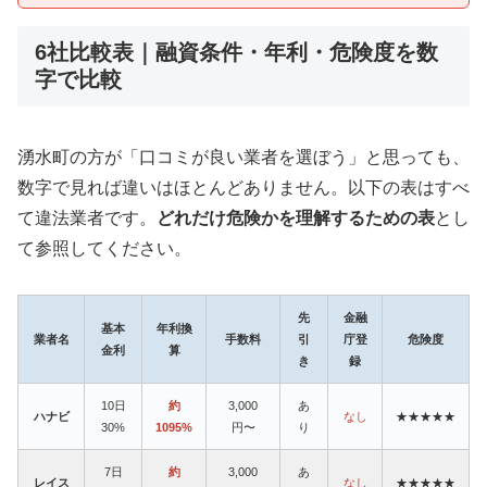
6社比較表｜融資条件・年利・危険度を数
字で比較
湧水町の方が「口コミが良い業者を選ぼう」と思っても、
数字で見れば違いはほとんどありません。以下の表はすべ
て違法業者です。
どれだけ危険かを理解するための表
とし
て参照してください。
先
金融
基本
年利換
業者名
手数料
引
庁登
危険度
金利
算
き
録
10日
約
3,000
あ
ハナビ
なし
★★★★★
30%
1095%
円〜
り
7日
約
3,000
あ
レイス
なし
★★★★★