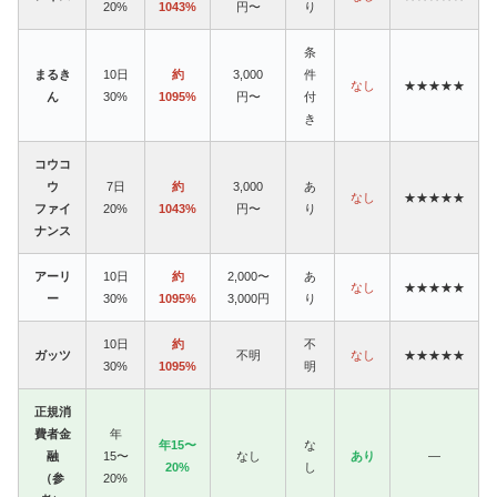
20%
1043%
円〜
り
条
まるき
10日
約
3,000
件
なし
★★★★★
ん
30%
1095%
円〜
付
き
コウコ
ウ
7日
約
3,000
あ
なし
★★★★★
ファイ
20%
1043%
円〜
り
ナンス
アーリ
10日
約
2,000〜
あ
なし
★★★★★
ー
30%
1095%
3,000円
り
10日
約
不
ガッツ
不明
なし
★★★★★
30%
1095%
明
正規消
費者金
年
年15〜
な
融
15〜
なし
あり
—
20%
し
（参
20%