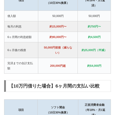
項目
（年18%・月1返
（10日30%換算）
済）
借入額
50,000円
50,000円
毎月の利息
約15,000円〜
約750円〜
6ヶ月間の利息総額
約90,000円〜
約4,500円
50,000円前後（減らな
6ヶ月後の残債
約25,000円（半減）
い）
完済までの合計支払
200,000円超
約54,000円
額
【10万円借りた場合】6ヶ月間の支払い比較
正規消費者金融
ソフト闇金
項目
（年18%・月1返
（10日30%換算）
済）