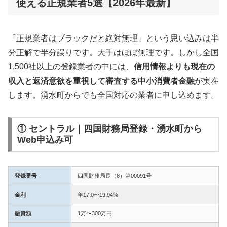
使える正規業者5選【2026年最新】
「正規業者はブラックだと絶対無理」という思い込みは半
分正解で半分誤りです。大手はほぼ無理です。しかし全国
1,500社以上の登録業者の中には、
信用情報よりも現在の
収入と返済意欲を重視して審査する中小消費者金融
が実在
します。湧水町からでも全国対応の業者に申し込めます。
① セントラル｜四国財務局登録・湧水町から
Web申込み可
登録番号
四国財務局長（8）第00091号
金利
年17.0〜19.94%
融資額
1万〜300万円