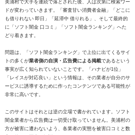
美浦村で大手を連続で落とされた後、人は次第に検索ワー
ドが変わっていきます。「審査甘い消費者金融」「どこに
も借りれない 即日」「延滞中 借りれる」、そして最終的
に「ソフト闇金 口コミ」「ソフト闇金ランキング」へた
どり着きます。
問題は、「ソフト闇金ランキング」で上位に出てくるサイ
トの多くが
業者側の自演・広告費による掲載
であるという
事実が広く知られていないことです。「ハナビが1位」
「レイスが対応良い」という情報は、その業者が自分のサ
ービスに誘導するために作ったコンテンツである可能性が
非常に高いです。
このサイトはそれとは逆の立場で書かれています。ソフト
闇金業者から広告費は一切受け取っていません。美浦村の
方が被害に遭わないよう、各業者の実態を被害口コミと数