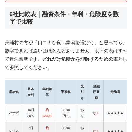
6社比較表｜融資条件・年利・危険度を数
字で比較
美浦村の方が「口コミが良い業者を選ぼう」と思っても、
数字で見れば違いはほとんどありません。以下の表はすべ
て違法業者です。
どれだけ危険かを理解するための表
とし
て参照してください。
先
金融
基本
年利換
業者名
手数料
引
庁登
危険度
金利
算
き
録
10日
約
3,000
あ
ハナビ
なし
★★★★★
30%
1095%
円〜
り
7日
約
3,000
あ
レイス
なし
★★★★★