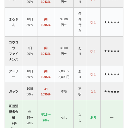
20%
1043%
円〜
り
条
まるき
10日
約
3,000
件
なし
★★★★★
ん
30%
1095%
円〜
付
き
コウコ
ウ
7日
約
3,000
あ
なし
★★★★★
ファイ
20%
1043%
円〜
り
ナンス
アーリ
10日
約
2,000〜
あ
なし
★★★★★
ー
30%
1095%
3,000円
り
10日
約
不
ガッツ
不明
なし
★★★★★
30%
1095%
明
正規消
費者金
年
年15〜
な
融
15〜
なし
あり
—
20%
し
（参
20%