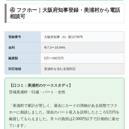
④ フクホー｜大阪府知事登録・美浦村から電話
相談可
登録番号
大阪府知事（6）第12736号
金利
年7.3〜19.94%
融資額
5万〜200万円
対応地域
美浦村を含む全国対応
【口コミ：美浦村のケーススタディ】
茨城美浦村・51歳・パート・女性
「美浦村で家計が苦しく、過去にカードの滞納がある状態でフク
ホーに相談しました。現在のパート収入を説明したところ5万円を
融資してもらえました。月々の負担は2,000円以下で計画的に返せ
ています」