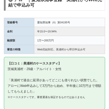
結で申込み可
登録番号
愛知県知事（6）第04195号
金利
年15.0〜19.94%
融資額
1万〜200万円
審査の特徴
Web完結対応。美浦村から即日申込み可
【口コミ：美浦村のケーススタディ】
茨城美浦村・29歳・アルバイト・女性
「美浦村で過去に延滞があってどこにも借りれない状態でした。
アローにWeb申込みして3万円から始め、半年後に10万円まで増額
してもらえました」
※ケーススタディです。審査通過を保証するものではありません