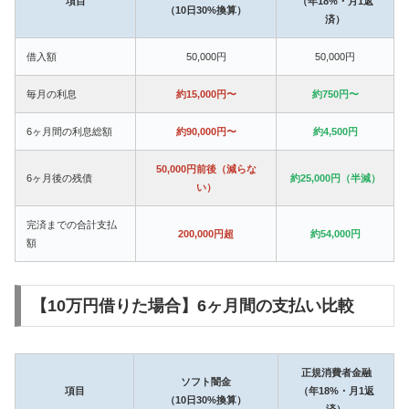
項目
（年18%・月1返
（10日30%換算）
済）
借入額
50,000円
50,000円
毎月の利息
約15,000円〜
約750円〜
6ヶ月間の利息総額
約90,000円〜
約4,500円
50,000円前後（減らな
6ヶ月後の残債
約25,000円（半減）
い）
完済までの合計支払
200,000円超
約54,000円
額
【10万円借りた場合】6ヶ月間の支払い比較
正規消費者金融
ソフト闇金
項目
（年18%・月1返
（10日30%換算）
済）