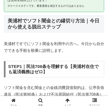
は信用を積み上げています」
※ケーススタディです。審査通過を保証するものではありません
美浦村でソフト闇金との縁切り方法｜今日
から使える脱出ステップ
美浦村ですでにソフト闇金を利用中の方へ。今日から自分
でできる手順を順番に説明します。
STEP1｜民法708条を理解する【美浦村在住で
も返済義務はゼロ】
ソフト闇金を含む闇金との金銭消費貸借契約は、公序良俗
違反（民法第90条）および不法原因給付（民法第708条）
に該当するため、法的には無効です。美浦村在住であって
ホーム
検索
トップ
サイドバー
も同様です。