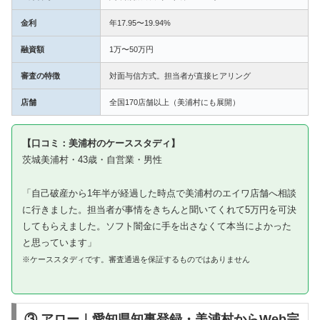
金利
年17.95〜19.94%
融資額
1万〜50万円
審査の特徴
対面与信方式。担当者が直接ヒアリング
店舗
全国170店舗以上（美浦村にも展開）
【口コミ：美浦村のケーススタディ】
茨城美浦村・43歳・自営業・男性
「自己破産から1年半が経過した時点で美浦村のエイワ店舗へ相談
に行きました。担当者が事情をきちんと聞いてくれて5万円を可決
してもらえました。ソフト闇金に手を出さなくて本当によかった
と思っています」
※ケーススタディです。審査通過を保証するものではありません
③ アロー｜愛知県知事登録・美浦村からWeb完