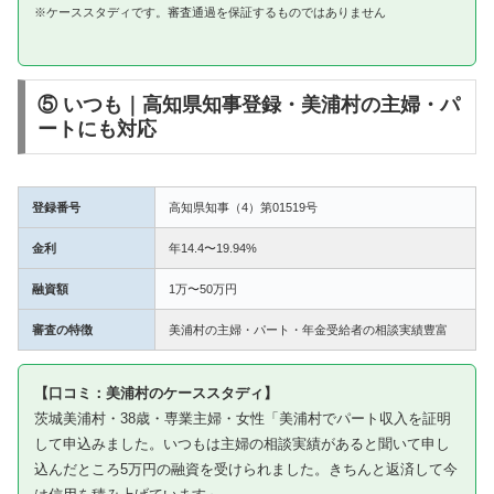
※ケーススタディです。審査通過を保証するものではありません
⑤ いつも｜高知県知事登録・美浦村の主婦・パ
ートにも対応
登録番号
高知県知事（4）第01519号
金利
年14.4〜19.94%
融資額
1万〜50万円
審査の特徴
美浦村の主婦・パート・年金受給者の相談実績豊富
【口コミ：美浦村のケーススタディ】
茨城美浦村・38歳・専業主婦・女性「美浦村でパート収入を証明
して申込みました。いつもは主婦の相談実績があると聞いて申し
込んだところ5万円の融資を受けられました。きちんと返済して今