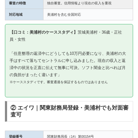
審査の特徴
独自審査。信用情報より現在の収入を重視
対応地域
美浦村を含む全国対応
【口コミ：美浦村のケーススタディ】
茨城美浦村・36歳・正社
員・女性
「任意整理の返済中にどうしても10万円必要になり、美浦村の大
手はすべて落ちてセントラルに申し込みました。現在の収入と返
済中の状況を正直に伝えて無事に可決。ソフト闇金と比べれば月
の負担がまったく違います」
※ケーススタディです。審査通過を保証するものではありません
② エイワ｜関東財務局登録・美浦村でも対面審
査可
登録番号
関東財務局長（14）第00154号