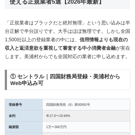
使える正規業者5選【2026年最新】
「正規業者はブラックだと絶対無理」という思い込みは半
分正解で半分誤りです。大手はほぼ無理です。しかし全国
1,500社以上の登録業者の中には、
信用情報よりも現在の
収入と返済意欲を重視して審査する中小消費者金融
が実在
します。美浦村からでも全国対応の業者に申し込めます。
① セントラル｜四国財務局登録・美浦村から
Web申込み可
登録番号
四国財務局長（8）第00091号
金利
年17.0〜19.94%
融資額
1万〜300万円