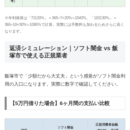
考）
※年利換算は「7日20%」＝365÷7×20%≒1043%、「10日30%」＝
365÷10×30%≒1095%で計算。実際には手数料も加わるためさらに高く
なります。
返済シミュレーション｜ソフト闇金 vs 飯
塚市で使える正規業者
飯塚市で「少額だから大丈夫」という感覚がソフト闇金利
用の入口になります。実際に数字で確認してください。
【5万円借りた場合】6ヶ月間の支払い比較
正規消費者金融
ソフト闇金