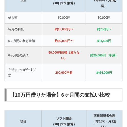
項目
（年18%・月1返
（10日30%換算）
済）
借入額
50,000円
50,000円
毎月の利息
約15,000円〜
約750円〜
6ヶ月間の利息総額
約90,000円〜
約4,500円
50,000円前後（減らな
6ヶ月後の残債
約25,000円（半減）
い）
完済までの合計支払
200,000円超
約54,000円
額
【10万円借りた場合】6ヶ月間の支払い比較
正規消費者金融
ソフト闇金
項目
（年18%・月1返
（10日30%換算）
済）