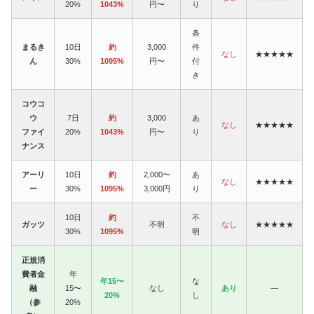
20%
1043%
円〜
り
条
まるき
10日
約
3,000
件
なし
★★★★★
ん
30%
1095%
円〜
付
き
コウコ
ウ
7日
約
3,000
あ
なし
★★★★★
ファイ
20%
1043%
円〜
り
ナンス
アーリ
10日
約
2,000〜
あ
なし
★★★★★
ー
30%
1095%
3,000円
り
10日
約
不
ガッツ
不明
なし
★★★★★
30%
1095%
明
正規消
費者金
年
年15〜
な
融
15〜
なし
あり
—
20%
し
（参
20%