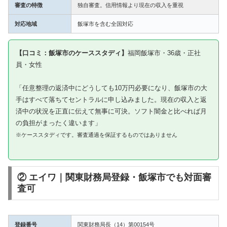
審査の特徴
独自審査。信用情報より現在の収入を重視
対応地域
飯塚市を含む全国対応
【口コミ：飯塚市のケーススタディ】
福岡飯塚市・36歳・正社
員・女性
「任意整理の返済中にどうしても10万円必要になり、飯塚市の大
手はすべて落ちてセントラルに申し込みました。現在の収入と返
済中の状況を正直に伝えて無事に可決。ソフト闇金と比べれば月
の負担がまったく違います」
※ケーススタディです。審査通過を保証するものではありません
② エイワ｜関東財務局登録・飯塚市でも対面審
査可
登録番号
関東財務局長（14）第00154号