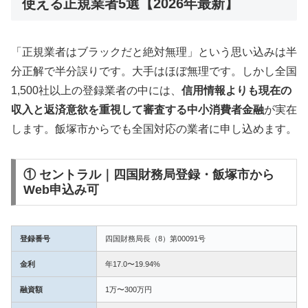
使える正規業者5選【2026年最新】
「正規業者はブラックだと絶対無理」という思い込みは半
分正解で半分誤りです。大手はほぼ無理です。しかし全国
1,500社以上の登録業者の中には、
信用情報よりも現在の
収入と返済意欲を重視して審査する中小消費者金融
が実在
します。飯塚市からでも全国対応の業者に申し込めます。
① セントラル｜四国財務局登録・飯塚市から
Web申込み可
登録番号
四国財務局長（8）第00091号
金利
年17.0〜19.94%
融資額
1万〜300万円