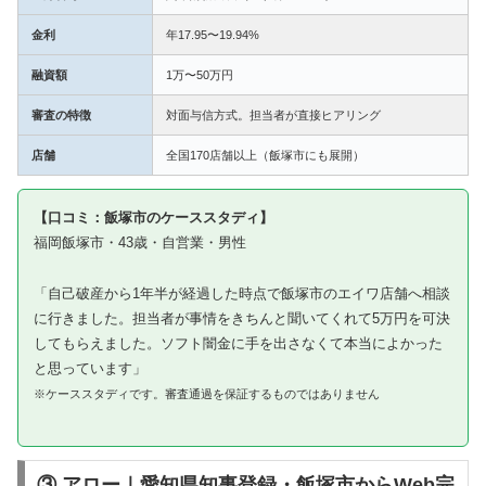
金利
年17.95〜19.94%
融資額
1万〜50万円
審査の特徴
対面与信方式。担当者が直接ヒアリング
店舗
全国170店舗以上（飯塚市にも展開）
【口コミ：飯塚市のケーススタディ】
福岡飯塚市・43歳・自営業・男性
「自己破産から1年半が経過した時点で飯塚市のエイワ店舗へ相談
に行きました。担当者が事情をきちんと聞いてくれて5万円を可決
してもらえました。ソフト闇金に手を出さなくて本当によかった
と思っています」
※ケーススタディです。審査通過を保証するものではありません
③ アロー｜愛知県知事登録・飯塚市からWeb完