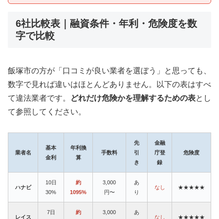
6社比較表｜融資条件・年利・危険度を数
字で比較
飯塚市の方が「口コミが良い業者を選ぼう」と思っても、
数字で見れば違いはほとんどありません。以下の表はすべ
て違法業者です。
どれだけ危険かを理解するための表
とし
て参照してください。
先
金融
基本
年利換
業者名
手数料
引
庁登
危険度
金利
算
き
録
10日
約
3,000
あ
ハナビ
なし
★★★★★
30%
1095%
円〜
り
7日
約
3,000
あ
レイス
なし
★★★★★