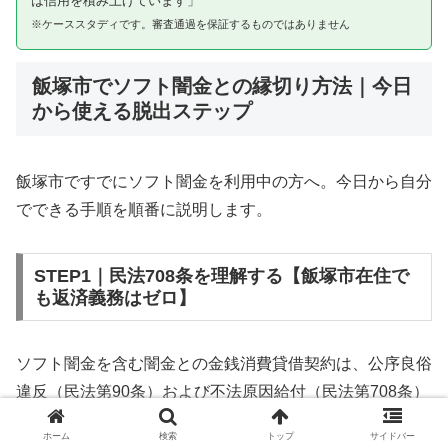
は信用を積み上げています」
※ケーススタディです。審査通過を保証するものではありません
飯塚市でソフト闇金との縁切り方法｜今日
から使える脱出ステップ
飯塚市ですでにソフト闇金を利用中の方へ。今日から自分
でできる手順を順番に説明します。
STEP1｜民法708条を理解する【飯塚市在住で
も返済義務はゼロ】
ソフト闇金を含む闇金との金銭消費貸借契約は、公序良俗
違反（民法第90条）および不法原因給付（民法第708条）
に該当するため、法的には無効です。飯塚市在住であって
ホーム
検索
トップ
サイドバー
も同様です。