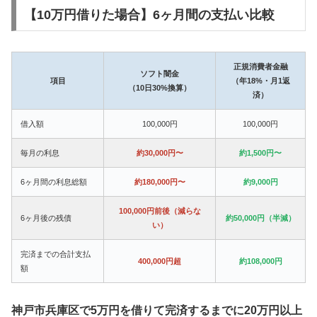
【10万円借りた場合】6ヶ月間の支払い比較
正規消費者金融
ソフト闇金
項目
（年18%・月1返
（10日30%換算）
済）
借入額
100,000円
100,000円
毎月の利息
約30,000円〜
約1,500円〜
6ヶ月間の利息総額
約180,000円〜
約9,000円
100,000円前後（減らな
6ヶ月後の残債
約50,000円（半減）
い）
完済までの合計支払
400,000円超
約108,000円
額
神戸市兵庫区で5万円を借りて完済するまでに20万円以上