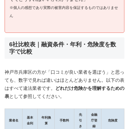
※個人の感想であり実際の被害内容を保証するものではありませ
ん
6社比較表｜融資条件・年利・危険度を数
字で比較
神戸市兵庫区の方が「口コミが良い業者を選ぼう」と思っ
ても、数字で見れば違いはほとんどありません。以下の表
はすべて違法業者です。
どれだけ危険かを理解するための
表
として参照してください。
先
金融
基本
年利換
業者名
手数料
引
庁登
危険度
金利
算
き
録