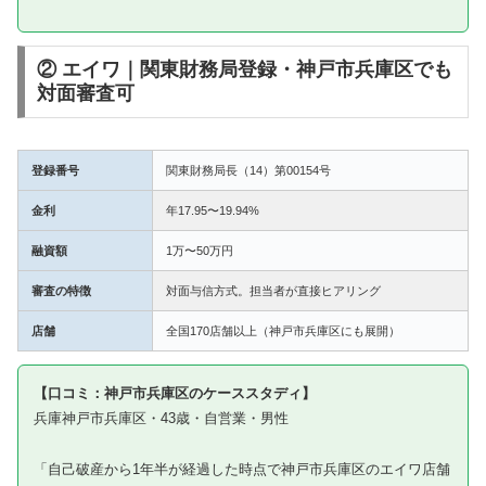
② エイワ｜関東財務局登録・神戸市兵庫区でも
対面審査可
登録番号
関東財務局長（14）第00154号
金利
年17.95〜19.94%
融資額
1万〜50万円
審査の特徴
対面与信方式。担当者が直接ヒアリング
店舗
全国170店舗以上（神戸市兵庫区にも展開）
【口コミ：神戸市兵庫区のケーススタディ】
兵庫神戸市兵庫区・43歳・自営業・男性
「自己破産から1年半が経過した時点で神戸市兵庫区のエイワ店舗