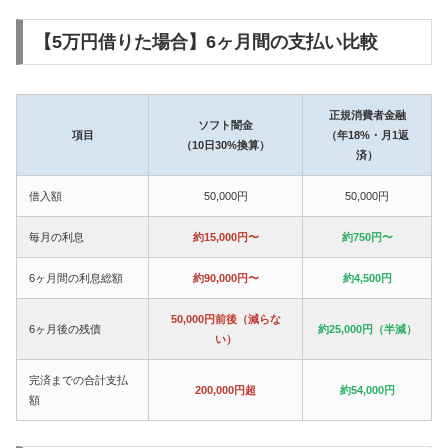
【5万円借りた場合】6ヶ月間の支払い比較
正規消費者金融
ソフト闇金
項目
（年18%・月1返
（10日30%換算）
済）
借入額
50,000円
50,000円
毎月の利息
約15,000円〜
約750円〜
6ヶ月間の利息総額
約90,000円〜
約4,500円
50,000円前後（減らな
6ヶ月後の残債
約25,000円（半減）
い）
完済までの合計支払
200,000円超
約54,000円
額