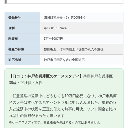
登録番号
四国財務局長（8）第00091号
金利
年17.0〜19.94%
融資額
1万〜300万円
審査の特徴
独自審査。信用情報より現在の収入を重視
対応地域
神戸市兵庫区を含む全国対応
【口コミ：神戸市兵庫区のケーススタディ】
兵庫神戸市兵庫区・
36歳・正社員・女性
「任意整理の返済中にどうしても10万円必要になり、神戸市兵庫
区の大手はすべて落ちてセントラルに申し込みました。現在の収
入と返済中の状況を正直に伝えて無事に可決。ソフト闇金と比べ
れば月の負担がまったく違います」
※ケーススタディです。審査通過を保証するものではありません