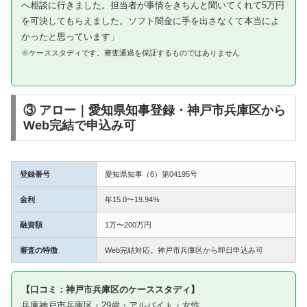
へ相談に行きました。担当者が事情をきちんと聞いてくれて5万円
を可決してもらえました。ソフト闇金に手を出さなくて本当によ
かったと思っています」
※ケーススタディです。審査通過を保証するものではありません
③ アロー｜愛知県知事登録・神戸市兵庫区から
Web完結で申込み可
登録番号
愛知県知事（6）第04195号
金利
年15.0〜19.94%
融資額
1万〜200万円
審査の特徴
Web完結対応。神戸市兵庫区から即日申込み可
【口コミ：神戸市兵庫区のケーススタディ】
兵庫神戸市兵庫区・29歳・アルバイト・女性