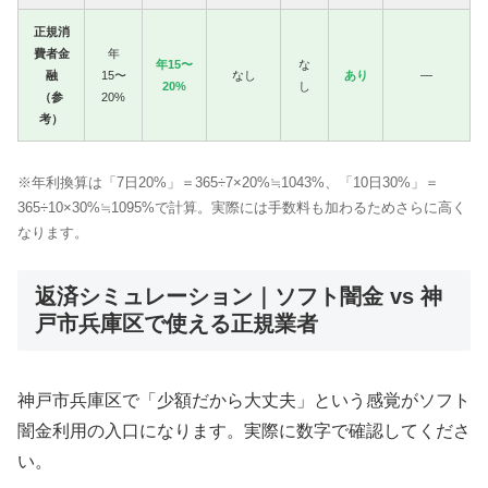
正規消
費者金
年
年15〜
な
融
15〜
なし
あり
—
20%
し
（参
20%
考）
※年利換算は「7日20%」＝365÷7×20%≒1043%、「10日30%」＝
365÷10×30%≒1095%で計算。実際には手数料も加わるためさらに高く
なります。
返済シミュレーション｜ソフト闇金 vs 神
戸市兵庫区で使える正規業者
神戸市兵庫区で「少額だから大丈夫」という感覚がソフト
闇金利用の入口になります。実際に数字で確認してくださ
い。