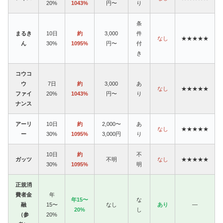
20%
1043%
円〜
り
条
まるき
10日
約
3,000
件
なし
★★★★★
ん
30%
1095%
円〜
付
き
コウコ
ウ
7日
約
3,000
あ
なし
★★★★★
ファイ
20%
1043%
円〜
り
ナンス
アーリ
10日
約
2,000〜
あ
なし
★★★★★
ー
30%
1095%
3,000円
り
10日
約
不
ガッツ
不明
なし
★★★★★
30%
1095%
明
正規消
費者金
年
年15〜
な
融
15〜
なし
あり
—
20%
し
（参
20%