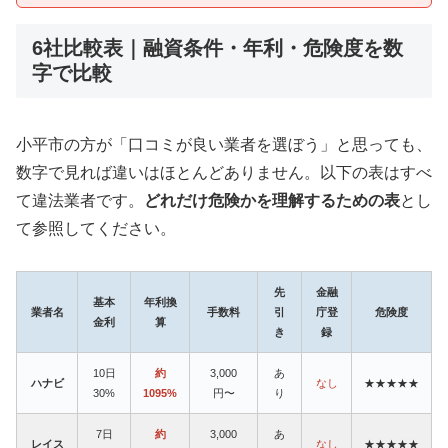
6社比較表｜融資条件・年利・危険度を数
字で比較
小平市の方が「口コミが良い業者を選ぼう」と思っても、
数字で見れば違いはほとんどありません。以下の表はすべ
て違法業者です。
どれだけ危険かを理解するための表
とし
て参照してください。
先
金融
基本
年利換
業者名
手数料
引
庁登
危険度
金利
算
き
録
10日
約
3,000
あ
ハナビ
なし
★★★★★
30%
1095%
円〜
り
7日
約
3,000
あ
レイス
なし
★★★★★