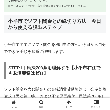
は信用を積み上げています」
※ケーススタディです。審査通過を保証するものではありません
小平市でソフト闇金との縁切り方法｜今日
から使える脱出ステップ
小平市ですでにソフト闇金を利用中の方へ。今日から自分
でできる手順を順番に説明します。
STEP1｜民法708条を理解する【小平市在住で
も返済義務はゼロ】
ソフト闇金を含む闇金との金銭消費貸借契約は、公序良俗
違反（民法第90条）および不法原因給付（民法第708条）
に該当するため、法的には無効です。小平市在住であって
ホーム
検索
トップ
サイドバー
も同様です。