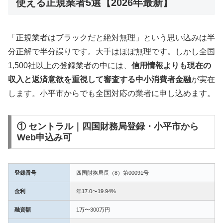
使える正規業者5選【2026年最新】
「正規業者はブラックだと絶対無理」という思い込みは半
分正解で半分誤りです。大手はほぼ無理です。しかし全国
1,500社以上の登録業者の中には、
信用情報よりも現在の
収入と返済意欲を重視して審査する中小消費者金融
が実在
します。小平市からでも全国対応の業者に申し込めます。
① セントラル｜四国財務局登録・小平市から
Web申込み可
登録番号
四国財務局長（8）第00091号
金利
年17.0〜19.94%
融資額
1万〜300万円