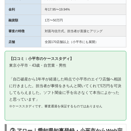
金利
年17.95〜19.94%
融資額
1万〜50万円
審査の特徴
対面与信方式。担当者が直接ヒアリング
店舗
全国170店舗以上（小平市にも展開）
【口コミ：小平市のケーススタディ】
東京小平市・43歳・自営業・男性
「自己破産から1年半が経過した時点で小平市のエイワ店舗へ相談
に行きました。担当者が事情をきちんと聞いてくれて5万円を可決
してもらえました。ソフト闇金に手を出さなくて本当によかった
と思っています」
※ケーススタディです。審査通過を保証するものではありません
③ アロー｜愛知県知事登録・小平市からWeb完