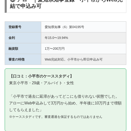
結で申込み可
登録番号
愛知県知事（6）第04195号
金利
年15.0〜19.94%
融資額
1万〜200万円
審査の特徴
Web完結対応。小平市から即日申込み可
【口コミ：小平市のケーススタディ】
東京小平市・29歳・アルバイト・女性
「小平市で過去に延滞があってどこにも借りれない状態でした。
アローにWeb申込みして3万円から始め、半年後に10万円まで増額
してもらえました」
※ケーススタディです。審査通過を保証するものではありません