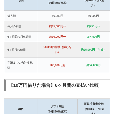
項目
（年18%・月1返
（10日30%換算）
済）
借入額
50,000円
50,000円
毎月の利息
約15,000円〜
約750円〜
6ヶ月間の利息総額
約90,000円〜
約4,500円
50,000円前後（減らな
6ヶ月後の残債
約25,000円（半減）
い）
完済までの合計支払
200,000円超
約54,000円
額
【10万円借りた場合】6ヶ月間の支払い比較
正規消費者金融
ソフト闇金
項目
（年18%・月1返
（10日30%換算）
済）