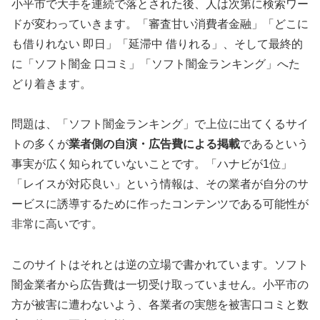
小平市で大手を連続で落とされた後、人は次第に検索ワー
ドが変わっていきます。「審査甘い消費者金融」「どこに
も借りれない 即日」「延滞中 借りれる」、そして最終的
に「ソフト闇金 口コミ」「ソフト闇金ランキング」へた
どり着きます。
問題は、「ソフト闇金ランキング」で上位に出てくるサイ
トの多くが
業者側の自演・広告費による掲載
であるという
事実が広く知られていないことです。「ハナビが1位」
「レイスが対応良い」という情報は、その業者が自分のサ
ービスに誘導するために作ったコンテンツである可能性が
非常に高いです。
このサイトはそれとは逆の立場で書かれています。ソフト
闇金業者から広告費は一切受け取っていません。小平市の
方が被害に遭わないよう、各業者の実態を被害口コミと数