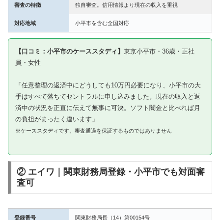
審査の特徴
独自審査。信用情報より現在の収入を重視
対応地域
小平市を含む全国対応
【口コミ：小平市のケーススタディ】
東京小平市・36歳・正社
員・女性
「任意整理の返済中にどうしても10万円必要になり、小平市の大
手はすべて落ちてセントラルに申し込みました。現在の収入と返
済中の状況を正直に伝えて無事に可決。ソフト闇金と比べれば月
の負担がまったく違います」
※ケーススタディです。審査通過を保証するものではありません
② エイワ｜関東財務局登録・小平市でも対面審
査可
登録番号
関東財務局長（14）第00154号