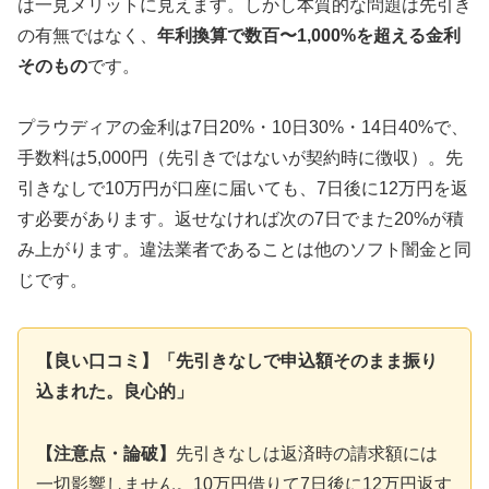
は一見メリットに見えます。しかし本質的な問題は先引き
の有無ではなく、
年利換算で数百〜1,000%を超える金利
そのもの
です。
プラウディアの金利は7日20%・10日30%・14日40%で、
手数料は5,000円（先引きではないが契約時に徴収）。先
引きなしで10万円が口座に届いても、7日後に12万円を返
す必要があります。返せなければ次の7日でまた20%が積
み上がります。違法業者であることは他のソフト闇金と同
じです。
【良い口コミ】「先引きなしで申込額そのまま振り
込まれた。良心的」
【注意点・論破】
先引きなしは返済時の請求額には
一切影響しません。10万円借りて7日後に12万円返す