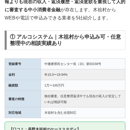
報よりも現在の収入・返済履歴・返済意欲を重視して人的
に審査する中小消費者金融
が存在します。木祖村から
WEBや電話で申込みできる業者を5社紹介します。
① アルコシステム｜木祖村から申込み可・任意
整理中の相談実績あり
登録番号
中播磨県民センター長（15）第50158号
金利
年15.0〜19.94%
融資額
1万〜100万円
独自審査。任意整理返済中でも現在の収入が安定して
審査の特徴
いれば相談可能
対応地域
木祖村を含む全国対応
【口コミ：長野木祖村のケーススタディ】