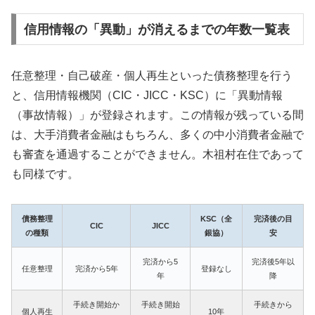
信用情報の「異動」が消えるまでの年数一覧表
任意整理・自己破産・個人再生といった債務整理を行う
と、信用情報機関（CIC・JICC・KSC）に「異動情報
（事故情報）」が登録されます。この情報が残っている間
は、大手消費者金融はもちろん、多くの中小消費者金融で
も審査を通過することができません。木祖村在住であって
も同様です。
債務整理
KSC（全
完済後の目
CIC
JICC
の種類
銀協）
安
完済から5
完済後5年以
任意整理
完済から5年
登録なし
年
降
手続き開始か
手続き開始
手続きから
個人再生
10年