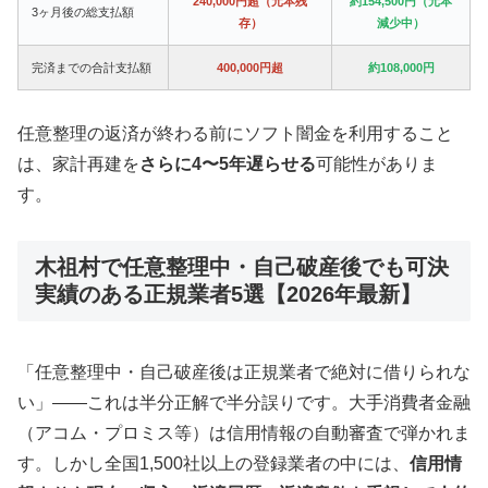
240,000円超（元本残
約154,500円（元本
3ヶ月後の総支払額
存）
減少中）
完済までの合計支払額
400,000円超
約108,000円
任意整理の返済が終わる前にソフト闇金を利用すること
は、家計再建を
さらに4〜5年遅らせる
可能性がありま
す。
木祖村で任意整理中・自己破産後でも可決
実績のある正規業者5選【2026年最新】
「任意整理中・自己破産後は正規業者で絶対に借りられな
い」——これは半分正解で半分誤りです。大手消費者金融
（アコム・プロミス等）は信用情報の自動審査で弾かれま
す。しかし全国1,500社以上の登録業者の中には、
信用情