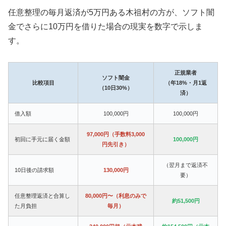
任意整理の毎月返済が5万円ある木祖村の方が、ソフト闇
金でさらに10万円を借りた場合の現実を数字で示しま
す。
正規業者
ソフト闇金
比較項目
（年18%・月1返
（10日30%）
済）
借入額
100,000円
100,000円
97,000円（手数料3,000
初回に手元に届く金額
100,000円
円先引き）
（翌月まで返済不
10日後の請求額
130,000円
要）
任意整理返済と合算し
80,000円〜（利息のみで
約51,500円
た月負担
毎月）