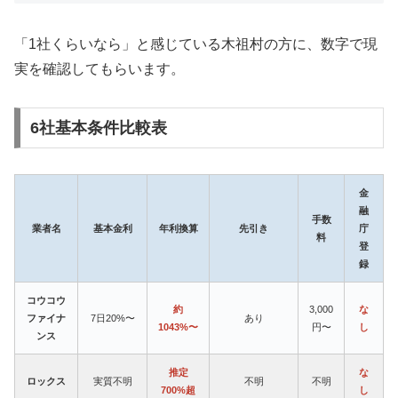
「1社くらいなら」と感じている木祖村の方に、数字で現
実を確認してもらいます。
6社基本条件比較表
金
融
手数
業者名
基本金利
年利換算
先引き
庁
料
登
録
コウコウ
約
3,000
な
ファイナ
7日20%〜
あり
1043%〜
円〜
し
ンス
推定
な
ロックス
実質不明
不明
不明
700%超
し