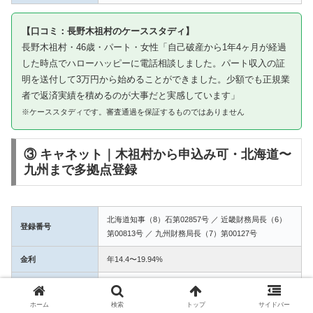
【口コミ：長野木祖村のケーススタディ】
長野木祖村・46歳・パート・女性「自己破産から1年4ヶ月が経過
した時点でハローハッピーに電話相談しました。パート収入の証
明を送付して3万円から始めることができました。少額でも正規業
者で返済実績を積めるのが大事だと実感しています」
※ケーススタディです。審査通過を保証するものではありません
③ キャネット｜木祖村から申込み可・北海道〜
九州まで多拠点登録
北海道知事（8）石第02857号 ／ 近畿財務局長（6）
登録番号
第00813号 ／ 九州財務局長（7）第00127号
金利
年14.4〜19.94%
融資額
1万〜50万円
ホーム
検索
トップ
サイドバー
3拠点登録の信頼性。木祖村からWEB完結で申込み可