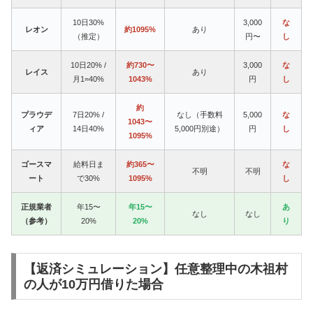
10日30%
3,000
な
レオン
約1095%
あり
（推定）
円〜
し
10日20% /
約730〜
3,000
な
レイス
あり
月1=40%
1043%
円
し
約
プラウデ
7日20% /
なし（手数料
5,000
な
1043〜
ィア
14日40%
5,000円別途）
円
し
1095%
ゴースマ
給料日ま
約365〜
な
不明
不明
ート
で30%
1095%
し
正規業者
年15〜
年15〜
あ
なし
なし
（参考）
20%
20%
り
【返済シミュレーション】任意整理中の木祖村
の人が10万円借りた場合