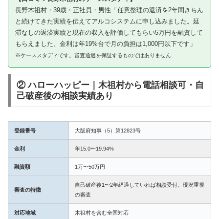
長野木祖村・39歳・正社員・男性「任意整理の返済を2年間きちん
と続けてきた実績を伝えてアルコシステムに申し込みました。延
滞なしの返済実績と現在の収入を評価してもらい5万円を融資して
もらえました。金利は年19%台で月の負担は1,000円以下です」
※ケーススタディです。審査通過を保証するものではありません
② ハローハッピー｜木祖村から電話相談可・自
己破産後の相談実績あり
登録番号
大阪府知事（5）第12823号
金利
年15.0〜19.94%
融資額
1万〜50万円
自己破産後1〜2年経過していれば相談受付。現況重視
審査の特徴
の審査
対応地域
木祖村を含む全国対応