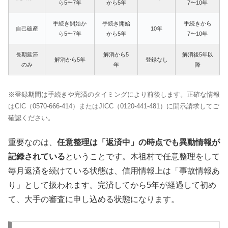
ら5〜7年
から5年
7〜10年
手続き開始か
手続き開始
手続きから
自己破産
10年
ら5〜7年
から5年
7〜10年
長期延滞
解消から5
解消後5年以
解消から5年
登録なし
のみ
年
降
※登録期間は手続きや完済のタイミングにより前後します。正確な情報
はCIC（0570-666-414）またはJICC（0120-441-481）に開示請求してご
確認ください。
重要なのは、
任意整理は「返済中」の時点でも異動情報が
記録されている
ということです。木祖村で任意整理をして
毎月返済を続けている状態は、信用情報上は「事故情報あ
り」として扱われます。完済してから5年が経過して初め
て、大手の審査に申し込める状態になります。