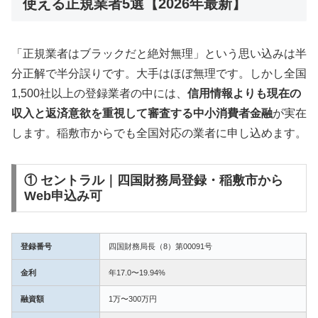
使える正規業者5選【2026年最新】
「正規業者はブラックだと絶対無理」という思い込みは半
分正解で半分誤りです。大手はほぼ無理です。しかし全国
1,500社以上の登録業者の中には、
信用情報よりも現在の
収入と返済意欲を重視して審査する中小消費者金融
が実在
します。稲敷市からでも全国対応の業者に申し込めます。
① セントラル｜四国財務局登録・稲敷市から
Web申込み可
登録番号
四国財務局長（8）第00091号
金利
年17.0〜19.94%
融資額
1万〜300万円