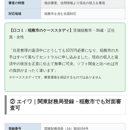
審査の特徴
独自審査。信用情報より現在の収入を重視
対応地域
稲敷市を含む全国対応
【口コミ：稲敷市のケーススタディ】
茨城稲敷市・36歳・正社
員・女性
「任意整理の返済中にどうしても10万円必要になり、稲敷市の大
手はすべて落ちてセントラルに申し込みました。現在の収入と返
済中の状況を正直に伝えて無事に可決。ソフト闇金と比べれば月
の負担がまったく違います」
※ケーススタディです。審査通過を保証するものではありません
② エイワ｜関東財務局登録・稲敷市でも対面審
査可
登録番号
関東財務局長（14）第00154号