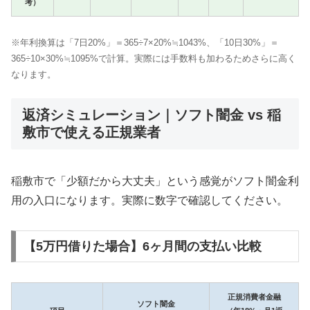
考）
※年利換算は「7日20%」＝365÷7×20%≒1043%、「10日30%」＝
365÷10×30%≒1095%で計算。実際には手数料も加わるためさらに高く
なります。
返済シミュレーション｜ソフト闇金 vs 稲
敷市で使える正規業者
稲敷市で「少額だから大丈夫」という感覚がソフト闇金利
用の入口になります。実際に数字で確認してください。
【5万円借りた場合】6ヶ月間の支払い比較
正規消費者金融
ソフト闇金