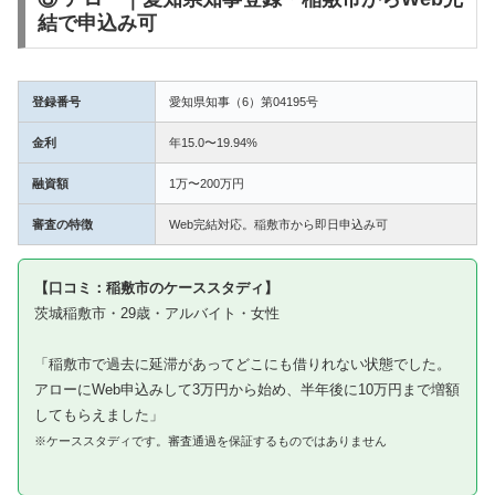
結で申込み可
登録番号
愛知県知事（6）第04195号
金利
年15.0〜19.94%
融資額
1万〜200万円
審査の特徴
Web完結対応。稲敷市から即日申込み可
【口コミ：稲敷市のケーススタディ】
茨城稲敷市・29歳・アルバイト・女性
「稲敷市で過去に延滞があってどこにも借りれない状態でした。
アローにWeb申込みして3万円から始め、半年後に10万円まで増額
してもらえました」
※ケーススタディです。審査通過を保証するものではありません