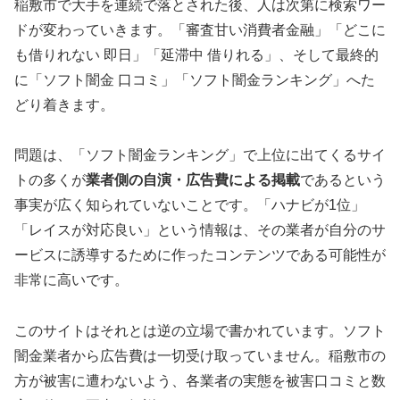
稲敷市で大手を連続で落とされた後、人は次第に検索ワー
ドが変わっていきます。「審査甘い消費者金融」「どこに
も借りれない 即日」「延滞中 借りれる」、そして最終的
に「ソフト闇金 口コミ」「ソフト闇金ランキング」へた
どり着きます。
問題は、「ソフト闇金ランキング」で上位に出てくるサイ
トの多くが
業者側の自演・広告費による掲載
であるという
事実が広く知られていないことです。「ハナビが1位」
「レイスが対応良い」という情報は、その業者が自分のサ
ービスに誘導するために作ったコンテンツである可能性が
非常に高いです。
このサイトはそれとは逆の立場で書かれています。ソフト
闇金業者から広告費は一切受け取っていません。稲敷市の
方が被害に遭わないよう、各業者の実態を被害口コミと数