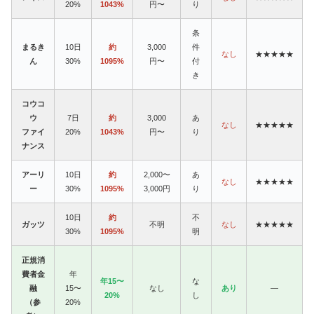
20%
1043%
円〜
り
条
まるき
10日
約
3,000
件
なし
★★★★★
ん
30%
1095%
円〜
付
き
コウコ
ウ
7日
約
3,000
あ
なし
★★★★★
ファイ
20%
1043%
円〜
り
ナンス
アーリ
10日
約
2,000〜
あ
なし
★★★★★
ー
30%
1095%
3,000円
り
10日
約
不
ガッツ
不明
なし
★★★★★
30%
1095%
明
正規消
費者金
年
年15〜
な
融
15〜
なし
あり
—
20%
し
（参
20%