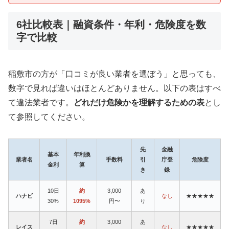
6社比較表｜融資条件・年利・危険度を数
字で比較
稲敷市の方が「口コミが良い業者を選ぼう」と思っても、
数字で見れば違いはほとんどありません。以下の表はすべ
て違法業者です。
どれだけ危険かを理解するための表
とし
て参照してください。
先
金融
基本
年利換
業者名
手数料
引
庁登
危険度
金利
算
き
録
10日
約
3,000
あ
ハナビ
なし
★★★★★
30%
1095%
円〜
り
7日
約
3,000
あ
レイス
なし
★★★★★