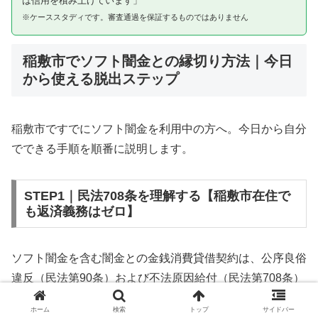
は信用を積み上げています」
※ケーススタディです。審査通過を保証するものではありません
稲敷市でソフト闇金との縁切り方法｜今日
から使える脱出ステップ
稲敷市ですでにソフト闇金を利用中の方へ。今日から自分
でできる手順を順番に説明します。
STEP1｜民法708条を理解する【稲敷市在住で
も返済義務はゼロ】
ソフト闇金を含む闇金との金銭消費貸借契約は、公序良俗
違反（民法第90条）および不法原因給付（民法第708条）
に該当するため、法的には無効です。稲敷市在住であって
ホーム
検索
トップ
サイドバー
も同様です。