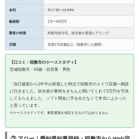
金利
年17.95〜19.94%
融資額
1万〜50万円
審査の特徴
対面与信方式。担当者が直接ヒアリング
店舗
全国170店舗以上（稲敷市にも展開）
【口コミ：稲敷市のケーススタディ】
茨城稲敷市・43歳・自営業・男性
「自己破産から1年半が経過した時点で稲敷市のエイワ店舗へ相談
に行きました。担当者が事情をきちんと聞いてくれて5万円を可決
してもらえました。ソフト闇金に手を出さなくて本当によかった
と思っています」
※ケーススタディです。審査通過を保証するものではありません
③ アロー｜愛知県知事登録・稲敷市からWeb完