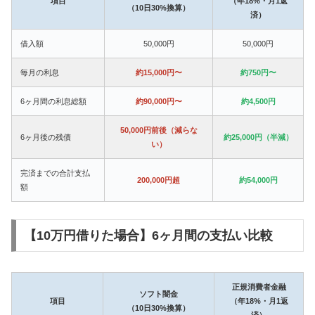
項目
（年18%・月1返
（10日30%換算）
済）
借入額
50,000円
50,000円
毎月の利息
約15,000円〜
約750円〜
6ヶ月間の利息総額
約90,000円〜
約4,500円
50,000円前後（減らな
6ヶ月後の残債
約25,000円（半減）
い）
完済までの合計支払
200,000円超
約54,000円
額
【10万円借りた場合】6ヶ月間の支払い比較
正規消費者金融
ソフト闇金
項目
（年18%・月1返
（10日30%換算）
済）