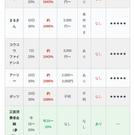
20%
1043%
円〜
り
条
まるき
10日
約
3,000
件
なし
★★★★★
ん
30%
1095%
円〜
付
き
コウコ
ウ
7日
約
3,000
あ
なし
★★★★★
ファイ
20%
1043%
円〜
り
ナンス
アーリ
10日
約
2,000〜
あ
なし
★★★★★
ー
30%
1095%
3,000円
り
10日
約
不
ガッツ
不明
なし
★★★★★
30%
1095%
明
正規消
費者金
年
年15〜
な
融
15〜
なし
あり
—
20%
し
（参
20%