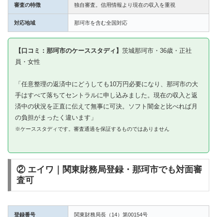
審査の特徴
独自審査。信用情報より現在の収入を重視
対応地域
那珂市を含む全国対応
【口コミ：那珂市のケーススタディ】
茨城那珂市・36歳・正社
員・女性
「任意整理の返済中にどうしても10万円必要になり、那珂市の大
手はすべて落ちてセントラルに申し込みました。現在の収入と返
済中の状況を正直に伝えて無事に可決。ソフト闇金と比べれば月
の負担がまったく違います」
※ケーススタディです。審査通過を保証するものではありません
② エイワ｜関東財務局登録・那珂市でも対面審
査可
登録番号
関東財務局長（14）第00154号