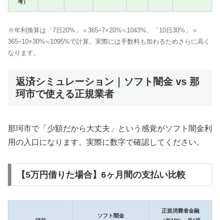
考）
※年利換算は「7日20%」＝365÷7×20%≒1043%、「10日30%」＝
365÷10×30%≒1095%で計算。実際には手数料も加わるためさらに高く
なります。
返済シミュレーション｜ソフト闇金 vs 那
珂市で使える正規業者
那珂市で「少額だから大丈夫」という感覚がソフト闇金利
用の入口になります。実際に数字で確認してください。
【5万円借りた場合】6ヶ月間の支払い比較
正規消費者金融
ソフト闇金