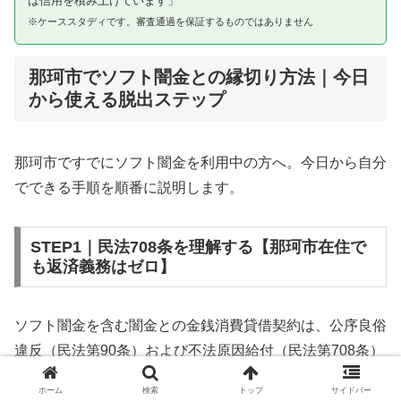
は信用を積み上げています」
※ケーススタディです。審査通過を保証するものではありません
那珂市でソフト闇金との縁切り方法｜今日
から使える脱出ステップ
那珂市ですでにソフト闇金を利用中の方へ。今日から自分
でできる手順を順番に説明します。
STEP1｜民法708条を理解する【那珂市在住で
も返済義務はゼロ】
ソフト闇金を含む闇金との金銭消費貸借契約は、公序良俗
違反（民法第90条）および不法原因給付（民法第708条）
に該当するため、法的には無効です。那珂市在住であって
ホーム
検索
トップ
サイドバー
も同様です。