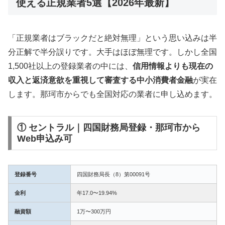
使える正規業者5選【2026年最新】
「正規業者はブラックだと絶対無理」という思い込みは半
分正解で半分誤りです。大手はほぼ無理です。しかし全国
1,500社以上の登録業者の中には、
信用情報よりも現在の
収入と返済意欲を重視して審査する中小消費者金融
が実在
します。那珂市からでも全国対応の業者に申し込めます。
① セントラル｜四国財務局登録・那珂市から
Web申込み可
登録番号
四国財務局長（8）第00091号
金利
年17.0〜19.94%
融資額
1万〜300万円