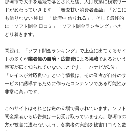
那珂市で大手を連続で落とされた後、人は次第に検索ワー
ドが変わっていきます。「審査甘い消費者金融」「どこに
も借りれない 即日」「延滞中 借りれる」、そして最終的
に「ソフト闇金 口コミ」「ソフト闇金ランキング」へた
どり着きます。
問題は、「ソフト闇金ランキング」で上位に出てくるサイ
トの多くが
業者側の自演・広告費による掲載
であるという
事実が広く知られていないことです。「ハナビが1位」
「レイスが対応良い」という情報は、その業者が自分のサ
ービスに誘導するために作ったコンテンツである可能性が
非常に高いです。
このサイトはそれとは逆の立場で書かれています。ソフト
闇金業者から広告費は一切受け取っていません。那珂市の
方が被害に遭わないよう、各業者の実態を被害口コミと数