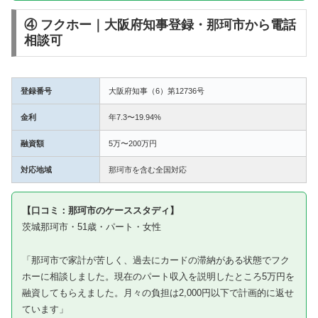
④ フクホー｜大阪府知事登録・那珂市から電話
相談可
登録番号
大阪府知事（6）第12736号
金利
年7.3〜19.94%
融資額
5万〜200万円
対応地域
那珂市を含む全国対応
【口コミ：那珂市のケーススタディ】
茨城那珂市・51歳・パート・女性
「那珂市で家計が苦しく、過去にカードの滞納がある状態でフク
ホーに相談しました。現在のパート収入を説明したところ5万円を
融資してもらえました。月々の負担は2,000円以下で計画的に返せ
ています」