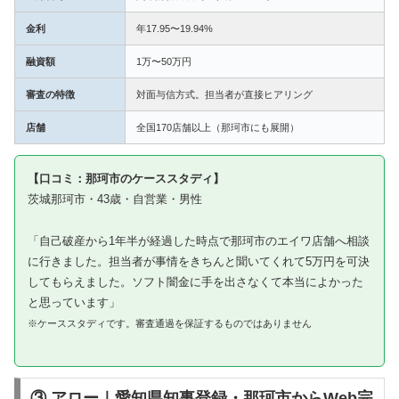
金利
年17.95〜19.94%
融資額
1万〜50万円
審査の特徴
対面与信方式。担当者が直接ヒアリング
店舗
全国170店舗以上（那珂市にも展開）
【口コミ：那珂市のケーススタディ】
茨城那珂市・43歳・自営業・男性
「自己破産から1年半が経過した時点で那珂市のエイワ店舗へ相談
に行きました。担当者が事情をきちんと聞いてくれて5万円を可決
してもらえました。ソフト闇金に手を出さなくて本当によかった
と思っています」
※ケーススタディです。審査通過を保証するものではありません
③ アロー｜愛知県知事登録・那珂市からWeb完