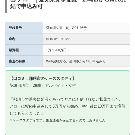
結で申込み可
登録番号
愛知県知事（6）第04195号
金利
年15.0〜19.94%
融資額
1万〜200万円
審査の特徴
Web完結対応。那珂市から即日申込み可
【口コミ：那珂市のケーススタディ】
茨城那珂市・29歳・アルバイト・女性
「那珂市で過去に延滞があってどこにも借りれない状態でした。
アローにWeb申込みして3万円から始め、半年後に10万円まで増額
してもらえました」
※ケーススタディです。審査通過を保証するものではありません