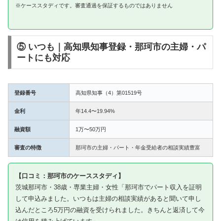
※ケーススタディです。審査通過を保証するものではありません
⑤ いつも｜高知県知事登録・那珂市の主婦・パ
ートにも対応
登録番号
高知県知事（4）第01519号
金利
年14.4〜19.94%
融資額
1万〜50万円
審査の特徴
那珂市の主婦・パート・年金受給者の相談実績豊富
【口コミ：那珂市のケーススタディ】
茨城那珂市・38歳・専業主婦・女性「那珂市でパート収入を証明
して申込みました。いつもは主婦の相談実績があると聞いて申し
込んだところ5万円の融資を受けられました。きちんと返済して今