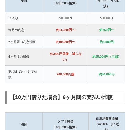
項目
（年18%・月1返
（10日30%換算）
済）
借入額
50,000円
50,000円
毎月の利息
約15,000円〜
約750円〜
6ヶ月間の利息総額
約90,000円〜
約4,500円
50,000円前後（減らな
6ヶ月後の残債
約25,000円（半減）
い）
完済までの合計支払
200,000円超
約54,000円
額
【10万円借りた場合】6ヶ月間の支払い比較
正規消費者金融
ソフト闇金
項目
（年18%・月1返
（10日30%換算）
済）