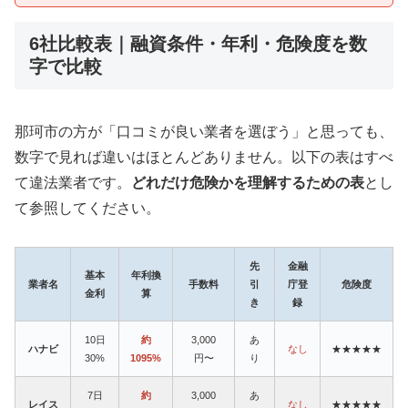
6社比較表｜融資条件・年利・危険度を数
字で比較
那珂市の方が「口コミが良い業者を選ぼう」と思っても、
数字で見れば違いはほとんどありません。以下の表はすべ
て違法業者です。
どれだけ危険かを理解するための表
とし
て参照してください。
先
金融
基本
年利換
業者名
手数料
引
庁登
危険度
金利
算
き
録
10日
約
3,000
あ
ハナビ
なし
★★★★★
30%
1095%
円〜
り
7日
約
3,000
あ
レイス
なし
★★★★★