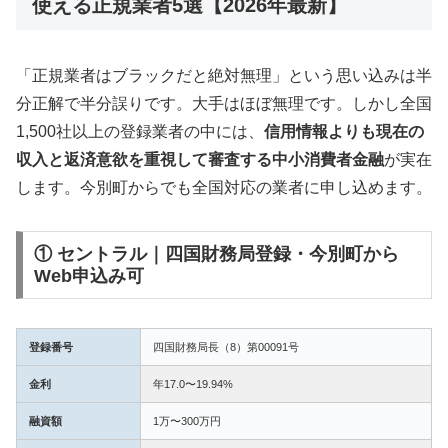
使える正規業者5選【2026年最新】
「正規業者はブラックだと絶対無理」という思い込みは半
分正解で半分誤りです。大手はほぼ無理です。しかし全国
1,500社以上の登録業者の中には、
信用情報よりも現在の
収入と返済意欲を重視して審査する中小消費者金融
が実在
します。今別町からでも全国対応の業者に申し込めます。
① セントラル｜四国財務局登録・今別町から
Web申込み可
登録番号
四国財務局長（8）第00091号
金利
年17.0〜19.94%
融資額
1万〜300万円