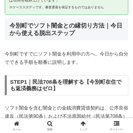
は信用を積み上げています」
※ケーススタディです。審査通過を保証するものではありません
今別町でソフト闇金との縁切り方法｜今日
から使える脱出ステップ
今別町ですでにソフト闇金を利用中の方へ。今日から自分
でできる手順を順番に説明します。
STEP1｜民法708条を理解する【今別町在住で
も返済義務はゼロ】
ソフト闇金を含む闇金との金銭消費貸借契約は、公序良俗
違反（民法第90条）および不法原因給付（民法第708条）
に該当するため、法的には無効です。今別町在住であって
ホーム
検索
トップ
サイドバー
も同様です。