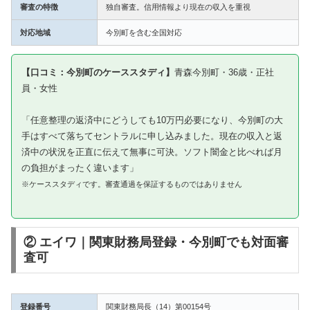
審査の特徴
独自審査。信用情報より現在の収入を重視
対応地域
今別町を含む全国対応
【口コミ：今別町のケーススタディ】
青森今別町・36歳・正社
員・女性
「任意整理の返済中にどうしても10万円必要になり、今別町の大
手はすべて落ちてセントラルに申し込みました。現在の収入と返
済中の状況を正直に伝えて無事に可決。ソフト闇金と比べれば月
の負担がまったく違います」
※ケーススタディです。審査通過を保証するものではありません
② エイワ｜関東財務局登録・今別町でも対面審
査可
登録番号
関東財務局長（14）第00154号