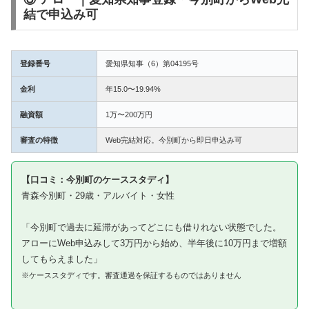
結で申込み可
登録番号
愛知県知事（6）第04195号
金利
年15.0〜19.94%
融資額
1万〜200万円
審査の特徴
Web完結対応。今別町から即日申込み可
【口コミ：今別町のケーススタディ】
青森今別町・29歳・アルバイト・女性
「今別町で過去に延滞があってどこにも借りれない状態でした。
アローにWeb申込みして3万円から始め、半年後に10万円まで増額
してもらえました」
※ケーススタディです。審査通過を保証するものではありません