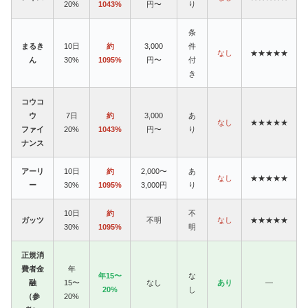
20%
1043%
円〜
り
条
まるき
10日
約
3,000
件
なし
★★★★★
ん
30%
1095%
円〜
付
き
コウコ
ウ
7日
約
3,000
あ
なし
★★★★★
ファイ
20%
1043%
円〜
り
ナンス
アーリ
10日
約
2,000〜
あ
なし
★★★★★
ー
30%
1095%
3,000円
り
10日
約
不
ガッツ
不明
なし
★★★★★
30%
1095%
明
正規消
費者金
年
年15〜
な
融
15〜
なし
あり
—
20%
し
（参
20%