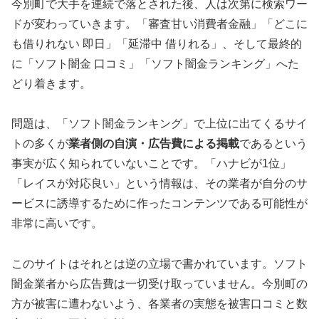
今別町で大手を連続で落とされた後、人は次第に検索ワー
ドが変わっていきます。「審査甘い消費者金融」「どこに
も借りれない 即日」「延滞中 借りれる」、そして最終的
に「ソフト闇金 口コミ」「ソフト闇金ランキング」へた
どり着きます。
問題は、「ソフト闇金ランキング」で上位に出てくるサイ
トの多くが
業者側の自演・広告費による掲載
であるという
事実が広く知られていないことです。「ハナビが1位」
「レイスが対応良い」という情報は、その業者が自分のサ
ービスに誘導するために作ったコンテンツである可能性が
非常に高いです。
このサイトはそれとは逆の立場で書かれています。ソフト
闇金業者から広告費は一切受け取っていません。今別町の
方が被害に遭わないよう、各業者の実態を被害口コミと数