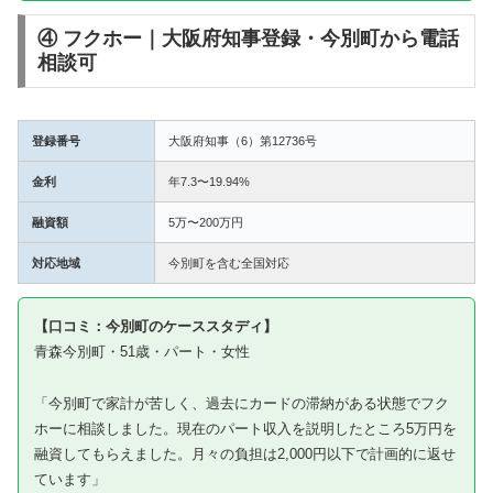
④ フクホー｜大阪府知事登録・今別町から電話
相談可
登録番号
大阪府知事（6）第12736号
金利
年7.3〜19.94%
融資額
5万〜200万円
対応地域
今別町を含む全国対応
【口コミ：今別町のケーススタディ】
青森今別町・51歳・パート・女性
「今別町で家計が苦しく、過去にカードの滞納がある状態でフク
ホーに相談しました。現在のパート収入を説明したところ5万円を
融資してもらえました。月々の負担は2,000円以下で計画的に返せ
ています」