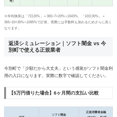
考）
※年利換算は「7日20%」＝365÷7×20%≒1043%、「10日30%」＝
365÷10×30%≒1095%で計算。実際には手数料も加わるためさらに高く
なります。
返済シミュレーション｜ソフト闇金 vs 今
別町で使える正規業者
今別町で「少額だから大丈夫」という感覚がソフト闇金利
用の入口になります。実際に数字で確認してください。
【5万円借りた場合】6ヶ月間の支払い比較
正規消費者金融
ソフト闇金