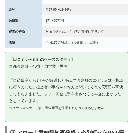
金利
年17.95〜19.94%
融資額
1万〜50万円
審査の特徴
対面与信方式。担当者が直接ヒアリング
店舗
全国170店舗以上（今別町にも展開）
【口コミ：今別町のケーススタディ】
青森今別町・43歳・自営業・男性
「自己破産から1年半が経過した時点で今別町のエイワ店舗へ相談
に行きました。担当者が事情をきちんと聞いてくれて5万円を可決
してもらえました。ソフト闇金に手を出さなくて本当によかった
と思っています」
※ケーススタディです。審査通過を保証するものではありません
③ アロー｜愛知県知事登録・今別町からWeb完