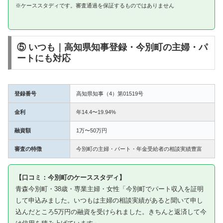
※ケーススタディです。審査通過を保証するものではありません
⑤ いつも｜高知県知事登録・今別町の主婦・パ
ートにも対応
登録番号
高知県知事（4）第01519号
金利
年14.4〜19.94%
融資額
1万〜50万円
審査の特徴
今別町の主婦・パート・年金受給者の相談実績豊富
【口コミ：今別町のケーススタディ】
青森今別町・38歳・専業主婦・女性「今別町でパート収入を証明
して申込みました。いつもは主婦の相談実績があると聞いて申し
込んだところ5万円の融資を受けられました。きちんと返済して今