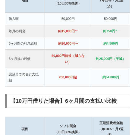
項目
（年18%・月1返
（10日30%換算）
済）
借入額
50,000円
50,000円
毎月の利息
約15,000円〜
約750円〜
6ヶ月間の利息総額
約90,000円〜
約4,500円
50,000円前後（減らな
6ヶ月後の残債
約25,000円（半減）
い）
完済までの合計支払
200,000円超
約54,000円
額
【10万円借りた場合】6ヶ月間の支払い比較
正規消費者金融
ソフト闇金
項目
（年18%・月1返
（10日30%換算）
済）