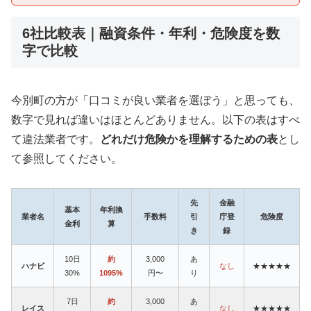
6社比較表｜融資条件・年利・危険度を数
字で比較
今別町の方が「口コミが良い業者を選ぼう」と思っても、
数字で見れば違いはほとんどありません。以下の表はすべ
て違法業者です。
どれだけ危険かを理解するための表
とし
て参照してください。
先
金融
基本
年利換
業者名
手数料
引
庁登
危険度
金利
算
き
録
10日
約
3,000
あ
ハナビ
なし
★★★★★
30%
1095%
円〜
り
7日
約
3,000
あ
レイス
なし
★★★★★