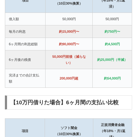
項目
（年18%・月1返
（10日30%換算）
済）
借入額
50,000円
50,000円
毎月の利息
約15,000円〜
約750円〜
6ヶ月間の利息総額
約90,000円〜
約4,500円
50,000円前後（減らな
6ヶ月後の残債
約25,000円（半減）
い）
完済までの合計支払
200,000円超
約54,000円
額
【10万円借りた場合】6ヶ月間の支払い比較
正規消費者金融
ソフト闇金
項目
（年18%・月1返
（10日30%換算）
済）