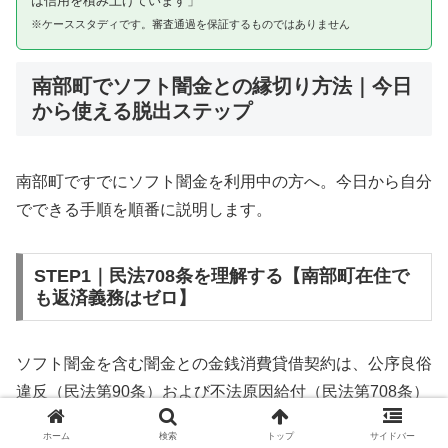
は信用を積み上げています」
※ケーススタディです。審査通過を保証するものではありません
南部町でソフト闇金との縁切り方法｜今日
から使える脱出ステップ
南部町ですでにソフト闇金を利用中の方へ。今日から自分
でできる手順を順番に説明します。
STEP1｜民法708条を理解する【南部町在住で
も返済義務はゼロ】
ソフト闇金を含む闇金との金銭消費貸借契約は、公序良俗
違反（民法第90条）および不法原因給付（民法第708条）
に該当するため、法的には無効です。南部町在住であって
ホーム
検索
トップ
サイドバー
も同様です。