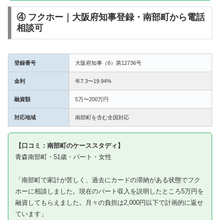
④ フクホー｜大阪府知事登録・南部町から電話
相談可
登録番号
大阪府知事（6）第12736号
金利
年7.3〜19.94%
融資額
5万〜200万円
対応地域
南部町を含む全国対応
【口コミ：南部町のケーススタディ】
青森南部町・51歳・パート・女性
「南部町で家計が苦しく、過去にカードの滞納がある状態でフク
ホーに相談しました。現在のパート収入を説明したところ5万円を
融資してもらえました。月々の負担は2,000円以下で計画的に返せ
ています」