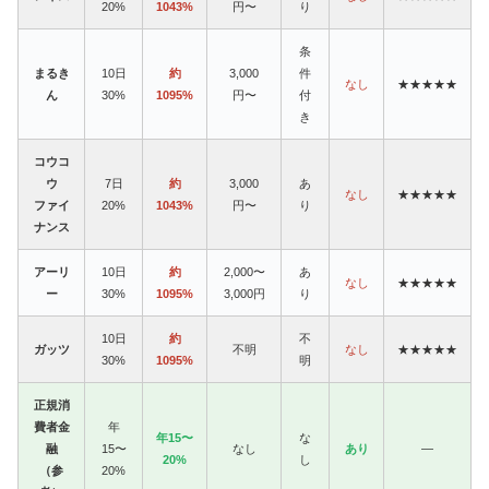
20%
1043%
円〜
り
条
まるき
10日
約
3,000
件
なし
★★★★★
ん
30%
1095%
円〜
付
き
コウコ
ウ
7日
約
3,000
あ
なし
★★★★★
ファイ
20%
1043%
円〜
り
ナンス
アーリ
10日
約
2,000〜
あ
なし
★★★★★
ー
30%
1095%
3,000円
り
10日
約
不
ガッツ
不明
なし
★★★★★
30%
1095%
明
正規消
費者金
年
年15〜
な
融
15〜
なし
あり
—
20%
し
（参
20%