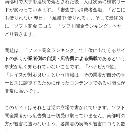
南部町で大手を連続で落とされた後、人は次第に検索ワー
ドが変わっていきます。「審査甘い消費者金融」「どこに
も借りれない 即日」「延滞中 借りれる」、そして最終的
に「ソフト闇金 口コミ」「ソフト闇金ランキング」へた
どり着きます。
問題は、「ソフト闇金ランキング」で上位に出てくるサイ
トの多くが
業者側の自演・広告費による掲載
であるという
事実が広く知られていないことです。「ハナビが1位」
「レイスが対応良い」という情報は、その業者が自分のサ
ービスに誘導するために作ったコンテンツである可能性が
非常に高いです。
このサイトはそれとは逆の立場で書かれています。ソフト
闇金業者から広告費は一切受け取っていません。南部町の
方が被害に遭わないよう、各業者の実態を被害口コミと数