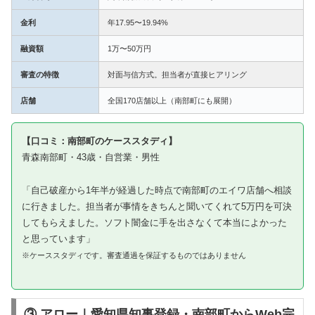
金利
年17.95〜19.94%
融資額
1万〜50万円
審査の特徴
対面与信方式。担当者が直接ヒアリング
店舗
全国170店舗以上（南部町にも展開）
【口コミ：南部町のケーススタディ】
青森南部町・43歳・自営業・男性
「自己破産から1年半が経過した時点で南部町のエイワ店舗へ相談
に行きました。担当者が事情をきちんと聞いてくれて5万円を可決
してもらえました。ソフト闇金に手を出さなくて本当によかった
と思っています」
※ケーススタディです。審査通過を保証するものではありません
③ アロー｜愛知県知事登録・南部町からWeb完