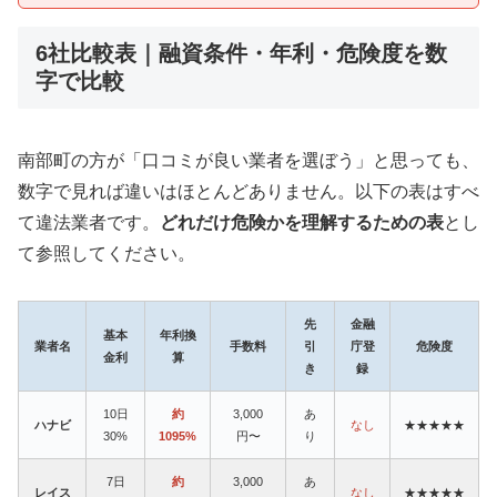
6社比較表｜融資条件・年利・危険度を数
字で比較
南部町の方が「口コミが良い業者を選ぼう」と思っても、
数字で見れば違いはほとんどありません。以下の表はすべ
て違法業者です。
どれだけ危険かを理解するための表
とし
て参照してください。
先
金融
基本
年利換
業者名
手数料
引
庁登
危険度
金利
算
き
録
10日
約
3,000
あ
ハナビ
なし
★★★★★
30%
1095%
円〜
り
7日
約
3,000
あ
レイス
なし
★★★★★