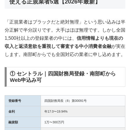
使える正規業者5選【2026年最新】
「正規業者はブラックだと絶対無理」という思い込みは半
分正解で半分誤りです。大手はほぼ無理です。しかし全国
1,500社以上の登録業者の中には、
信用情報よりも現在の
収入と返済意欲を重視して審査する中小消費者金融
が実在
します。南部町からでも全国対応の業者に申し込めます。
① セントラル｜四国財務局登録・南部町から
Web申込み可
登録番号
四国財務局長（8）第00091号
金利
年17.0〜19.94%
融資額
1万〜300万円