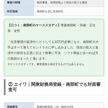
審査の特徴
独自審査。信用情報より現在の収入を重視
対応地域
南部町を含む全国対応
【口コミ：南部町のケーススタディ】
青森南部町・36歳・正社
員・女性
「任意整理の返済中にどうしても10万円必要になり、南部町の大
手はすべて落ちてセントラルに申し込みました。現在の収入と返
済中の状況を正直に伝えて無事に可決。ソフト闇金と比べれば月
の負担がまったく違います」
※ケーススタディです。審査通過を保証するものではありません
② エイワ｜関東財務局登録・南部町でも対面審
査可
登録番号
関東財務局長（14）第00154号