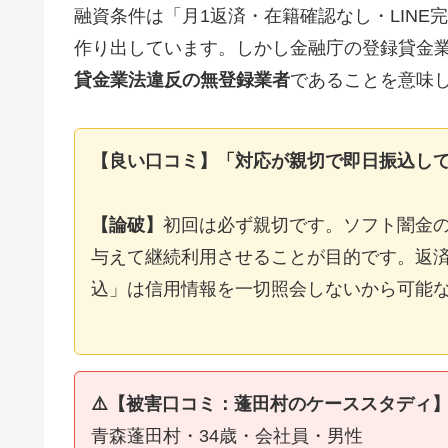
融資条件は「月1返済・在籍確認なし・LIN
作り出しています。しかし金融庁の登録貸金
貸金業法違反の無登録業者
であることを意味
【良い口コミ】「対応が親切で即日振込し
【論破】
初回は必ず親切です。ソフト闇金
与えて継続利用させることが目的です。返済
込」は信用情報を一切照会しないから可能
⚠️【被害口コミ：蓬田村のケーススタディ
青森蓬田村・34歳・会社員・男性