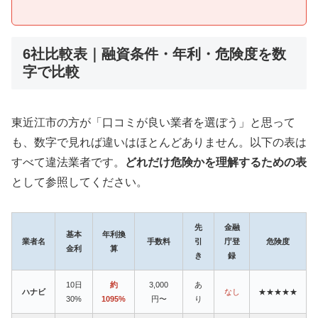
6社比較表｜融資条件・年利・危険度を数
字で比較
東近江市の方が「口コミが良い業者を選ぼう」と思って
も、数字で見れば違いはほとんどありません。以下の表は
すべて違法業者です。
どれだけ危険かを理解するための表
として参照してください。
先
金融
基本
年利換
業者名
手数料
引
庁登
危険度
金利
算
き
録
10日
約
3,000
あ
ハナビ
なし
★★★★★
30%
1095%
円〜
り