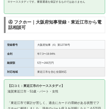
※ケーススタディです。審査通過を保証するものではありません
④ フクホー｜大阪府知事登録・東近江市から電
話相談可
登録番号
大阪府知事（6）第12736号
金利
年7.3〜19.94%
融資額
5万〜200万円
対応地域
東近江市を含む全国対応
【口コミ：東近江市のケーススタディ】
滋賀東近江市・51歳・パート・女性
「東近江市で家計が苦しく、過去にカードの滞納がある状態でフ
クホーに相談しました。現在のパート収入を説明したところ5万円