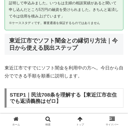
証明して申込みました。いつもは主婦の相談実績があると聞いて
申し込んだところ5万円の融資を受けられました。きちんと返済し
て今は信用を積み上げています」
※ケーススタディです。審査通過を保証するものではありません
東近江市でソフト闇金との縁切り方法｜今
日から使える脱出ステップ
東近江市ですでにソフト闇金を利用中の方へ。今日から自
分でできる手順を順番に説明します。
STEP1｜民法708条を理解する【東近江市在住
でも返済義務はゼロ】
ソフト闇金を含む闇金との金銭消費貸借契約は、公序良俗
ホーム
検索
トップ
サイドバー
違反（民法第90条）および不法原因給付（民法第708条）