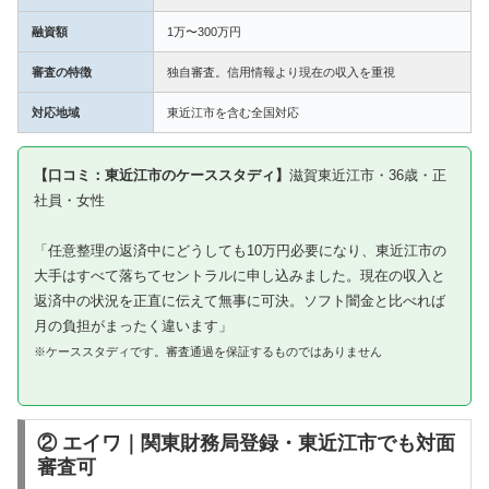
融資額
1万〜300万円
審査の特徴
独自審査。信用情報より現在の収入を重視
対応地域
東近江市を含む全国対応
【口コミ：東近江市のケーススタディ】
滋賀東近江市・36歳・正
社員・女性
「任意整理の返済中にどうしても10万円必要になり、東近江市の
大手はすべて落ちてセントラルに申し込みました。現在の収入と
返済中の状況を正直に伝えて無事に可決。ソフト闇金と比べれば
月の負担がまったく違います」
※ケーススタディです。審査通過を保証するものではありません
② エイワ｜関東財務局登録・東近江市でも対面
審査可