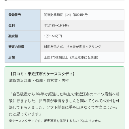
登録番号
関東財務局長（14）第00154号
金利
年17.95〜19.94%
融資額
1万〜50万円
審査の特徴
対面与信方式。担当者が直接ヒアリング
店舗
全国170店舗以上（東近江市にも展開）
【口コミ：東近江市のケーススタディ】
滋賀東近江市・43歳・自営業・男性
「自己破産から1年半が経過した時点で東近江市のエイワ店舗へ相
談に行きました。担当者が事情をきちんと聞いてくれて5万円を可
決してもらえました。ソフト闇金に手を出さなくて本当によかっ
たと思っています」
※ケーススタディです。審査通過を保証するものではありません