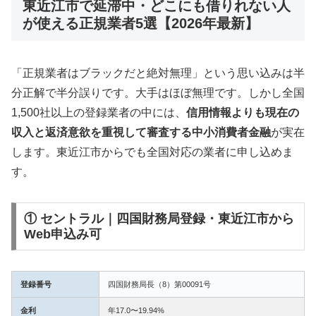
東近江市で延滞中・どこにも借りれない人
が使える正規業者5選【2026年最新】
「正規業者はブラックだと絶対無理」という思い込みは半
分正解で半分誤りです。大手はほぼ無理です。しかし全国
1,500社以上の登録業者の中には、
信用情報よりも現在の
収入と返済意欲を重視して審査する中小消費者金融
が実在
します。東近江市からでも全国対応の業者に申し込めま
す。
① セントラル｜四国財務局登録・東近江市から
Web申込み可
登録番号
四国財務局長（8）第00091号
金利
年17.0〜19.94%