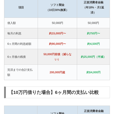
正規消費者金融
ソフト闇金
項目
（年18%・月1返
（10日30%換算）
済）
借入額
50,000円
50,000円
毎月の利息
約15,000円〜
約750円〜
6ヶ月間の利息総額
約90,000円〜
約4,500円
50,000円前後（減らな
6ヶ月後の残債
約25,000円（半減）
い）
完済までの合計支払
200,000円超
約54,000円
額
【10万円借りた場合】6ヶ月間の支払い比較
正規消費者金融
ソフト闇金