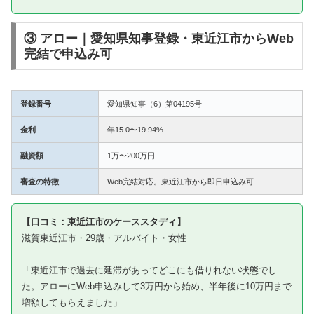
③ アロー｜愛知県知事登録・東近江市からWeb
完結で申込み可
登録番号
愛知県知事（6）第04195号
金利
年15.0〜19.94%
融資額
1万〜200万円
審査の特徴
Web完結対応。東近江市から即日申込み可
【口コミ：東近江市のケーススタディ】
滋賀東近江市・29歳・アルバイト・女性
「東近江市で過去に延滞があってどこにも借りれない状態でし
た。アローにWeb申込みして3万円から始め、半年後に10万円まで
増額してもらえました」