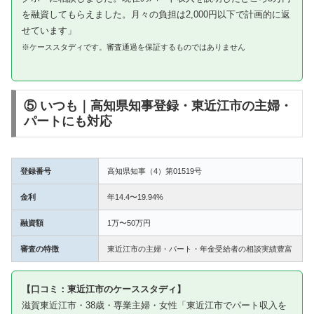
を融資してもらえました。月々の負担は2,000円以下で計画的に返
せています」
※ケーススタディです。審査通過を保証するものではありません
⑤ いつも｜高知県知事登録・東近江市の主婦・
パートにも対応
登録番号
高知県知事（4）第01519号
金利
年14.4〜19.94%
融資額
1万〜50万円
審査の特徴
東近江市の主婦・パート・年金受給者の相談実績豊富
【口コミ：東近江市のケーススタディ】
滋賀東近江市・38歳・専業主婦・女性「東近江市でパート収入を