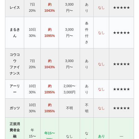
7日
約
3,000
あ
レイス
なし
★★★★★
20%
1043%
円〜
り
条
まるき
10日
約
3,000
件
なし
★★★★★
ん
30%
1095%
円〜
付
き
コウコ
ウ
7日
約
3,000
あ
なし
★★★★★
ファイ
20%
1043%
円〜
り
ナンス
アーリ
10日
約
2,000〜
あ
なし
★★★★★
ー
30%
1095%
3,000円
り
10日
約
不
ガッツ
不明
なし
★★★★★
30%
1095%
明
正規消
費者金
年
年15〜
な
融
15〜
なし
あり
—