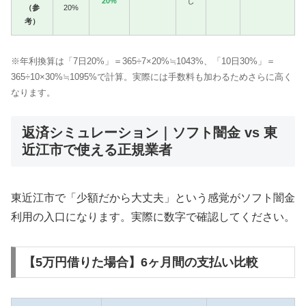
20%
し
（参
20%
考）
※年利換算は「7日20%」＝365÷7×20%≒1043%、「10日30%」＝
365÷10×30%≒1095%で計算。実際には手数料も加わるためさらに高く
なります。
返済シミュレーション｜ソフト闇金 vs 東
近江市で使える正規業者
東近江市で「少額だから大丈夫」という感覚がソフト闇金
利用の入口になります。実際に数字で確認してください。
【5万円借りた場合】6ヶ月間の支払い比較