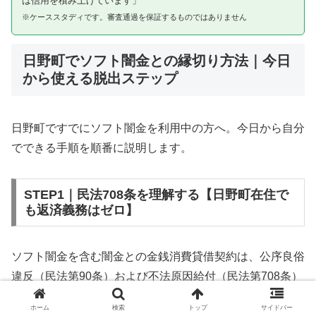
は信用を積み上げています」
※ケーススタディです。審査通過を保証するものではありません
日野町でソフト闇金との縁切り方法｜今日
から使える脱出ステップ
日野町ですでにソフト闇金を利用中の方へ。今日から自分
でできる手順を順番に説明します。
STEP1｜民法708条を理解する【日野町在住で
も返済義務はゼロ】
ソフト闇金を含む闇金との金銭消費貸借契約は、公序良俗
違反（民法第90条）および不法原因給付（民法第708条）
に該当するため、法的には無効です。日野町在住であって
ホーム
検索
トップ
サイドバー
も同様です。