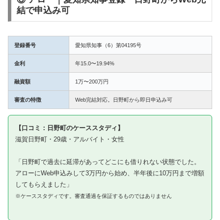
結で申込み可
登録番号
愛知県知事（6）第04195号
金利
年15.0〜19.94%
融資額
1万〜200万円
審査の特徴
Web完結対応。日野町から即日申込み可
【口コミ：日野町のケーススタディ】
滋賀日野町・29歳・アルバイト・女性
「日野町で過去に延滞があってどこにも借りれない状態でした。
アローにWeb申込みして3万円から始め、半年後に10万円まで増額
してもらえました」
※ケーススタディです。審査通過を保証するものではありません