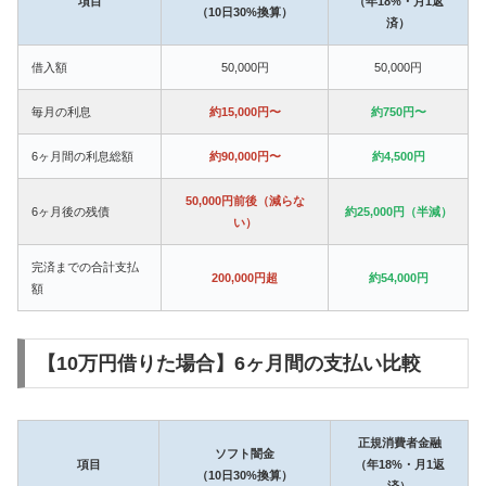
項目
（年18%・月1返
（10日30%換算）
済）
借入額
50,000円
50,000円
毎月の利息
約15,000円〜
約750円〜
6ヶ月間の利息総額
約90,000円〜
約4,500円
50,000円前後（減らな
6ヶ月後の残債
約25,000円（半減）
い）
完済までの合計支払
200,000円超
約54,000円
額
【10万円借りた場合】6ヶ月間の支払い比較
正規消費者金融
ソフト闇金
項目
（年18%・月1返
（10日30%換算）
済）