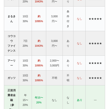
20%
1043%
円〜
り
条
まるき
10日
約
3,000
件
なし
★★★★★
ん
30%
1095%
円〜
付
き
コウコ
ウ
7日
約
3,000
あ
なし
★★★★★
ファイ
20%
1043%
円〜
り
ナンス
アーリ
10日
約
2,000〜
あ
なし
★★★★★
ー
30%
1095%
3,000円
り
10日
約
不
ガッツ
不明
なし
★★★★★
30%
1095%
明
正規消
費者金
年
年15〜
な
融
15〜
なし
あり
—
20%
し
（参
20%