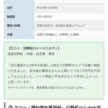
金利
年17.95〜19.94%
融資額
1万〜50万円
審査の特徴
対面与信方式。担当者が直接ヒアリング
店舗
全国170店舗以上（日野町にも展開）
【口コミ：日野町のケーススタディ】
滋賀日野町・43歳・自営業・男性
「自己破産から1年半が経過した時点で日野町のエイワ店舗へ相談
に行きました。担当者が事情をきちんと聞いてくれて5万円を可決
してもらえました。ソフト闇金に手を出さなくて本当によかった
と思っています」
※ケーススタディです。審査通過を保証するものではありません
③ アロー｜愛知県知事登録・日野町からWeb完