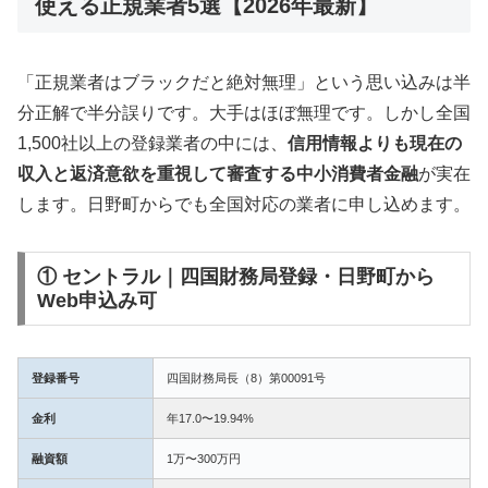
使える正規業者5選【2026年最新】
「正規業者はブラックだと絶対無理」という思い込みは半
分正解で半分誤りです。大手はほぼ無理です。しかし全国
1,500社以上の登録業者の中には、
信用情報よりも現在の
収入と返済意欲を重視して審査する中小消費者金融
が実在
します。日野町からでも全国対応の業者に申し込めます。
① セントラル｜四国財務局登録・日野町から
Web申込み可
登録番号
四国財務局長（8）第00091号
金利
年17.0〜19.94%
融資額
1万〜300万円