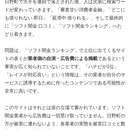
日野町で大手を連続で落とされた後、人は次第に検索ワー
ドが変わっていきます。「審査甘い消費者金融」「どこに
も借りれない 即日」「延滞中 借りれる」、そして最終的
に「ソフト闇金 口コミ」「ソフト闇金ランキング」へた
どり着きます。
問題は、「ソフト闇金ランキング」で上位に出てくるサイ
トの多くが
業者側の自演・広告費による掲載
であるという
事実が広く知られていないことです。「ハナビが1位」
「レイスが対応良い」という情報は、その業者が自分のサ
ービスに誘導するために作ったコンテンツである可能性が
非常に高いです。
このサイトはそれとは逆の立場で書かれています。ソフト
闇金業者から広告費は一切受け取っていません。日野町の
方が被害に遭わないよう、各業者の実態を被害口コミと数