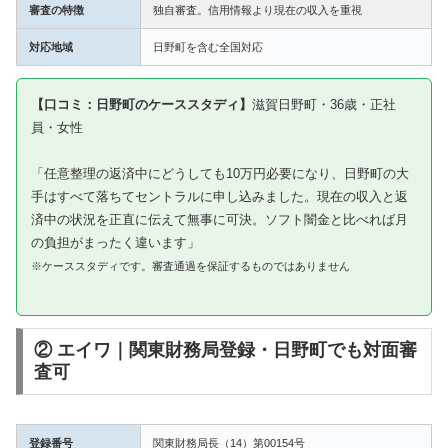
審査の特徴
独自審査。信用情報より現在の収入を重視
対応地域
日野町を含む全国対応
【口コミ：日野町のケーススタディ】
滋賀日野町・36歳・正社
員・女性
「任意整理の返済中にどうしても10万円必要になり、日野町の大
手はすべて落ちてセントラルに申し込みました。現在の収入と返
済中の状況を正直に伝えて無事に可決。ソフト闇金と比べれば月
の負担がまったく違います」
※ケーススタディです。審査通過を保証するものではありません
② エイワ｜関東財務局登録・日野町でも対面審
査可
登録番号
関東財務局長（14）第00154号