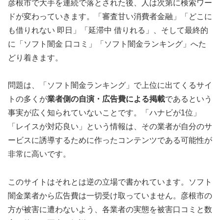
彦根市で大手を連続で落とされた後、人は次第に検索ワー
ドが変わっていきます。「審査甘い消費者金融」「どこに
も借りれない 即日」「延滞中 借りれる」、そして最終的
に「ソフト闇金 口コミ」「ソフト闇金ランキング」へた
どり着きます。
問題は、「ソフト闇金ランキング」で上位に出てくるサイ
トの多くが
業者側の自演・広告費による掲載
であるという
事実が広く知られていないことです。「ハナビが1位」
「レイスが対応良い」という情報は、その業者が自分のサ
ービスに誘導するために作ったコンテンツである可能性が
非常に高いです。
このサイトはそれとは逆の立場で書かれています。ソフト
闇金業者から広告費は一切受け取っていません。彦根市の
方が被害に遭わないよう、各業者の実態を被害口コミと数