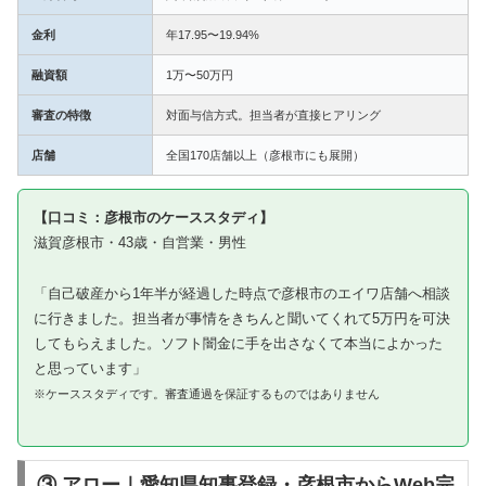
金利
年17.95〜19.94%
融資額
1万〜50万円
審査の特徴
対面与信方式。担当者が直接ヒアリング
店舗
全国170店舗以上（彦根市にも展開）
【口コミ：彦根市のケーススタディ】
滋賀彦根市・43歳・自営業・男性
「自己破産から1年半が経過した時点で彦根市のエイワ店舗へ相談
に行きました。担当者が事情をきちんと聞いてくれて5万円を可決
してもらえました。ソフト闇金に手を出さなくて本当によかった
と思っています」
※ケーススタディです。審査通過を保証するものではありません
③ アロー｜愛知県知事登録・彦根市からWeb完