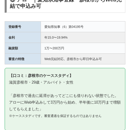
結で申込み可
登録番号
愛知県知事（6）第04195号
金利
年15.0〜19.94%
融資額
1万〜200万円
審査の特徴
Web完結対応。彦根市から即日申込み可
【口コミ：彦根市のケーススタディ】
滋賀彦根市・29歳・アルバイト・女性
「彦根市で過去に延滞があってどこにも借りれない状態でした。
アローにWeb申込みして3万円から始め、半年後に10万円まで増額
してもらえました」
※ケーススタディです。審査通過を保証するものではありません