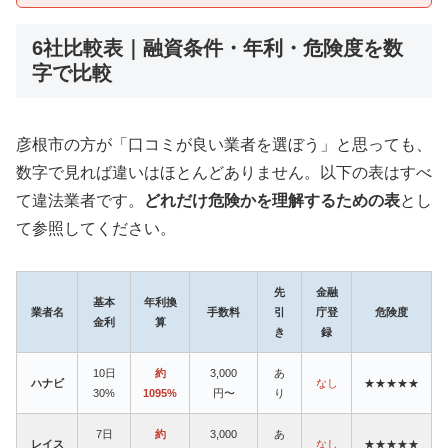
6社比較表｜融資条件・年利・危険度を数
字で比較
彦根市の方が「口コミが良い業者を選ぼう」と思っても、
数字で見れば違いはほとんどありません。以下の表はすべ
て違法業者です。
どれだけ危険かを理解するための表
とし
て参照してください。
先
金融
基本
年利換
業者名
手数料
引
庁登
危険度
金利
算
き
録
10日
約
3,000
あ
ハナビ
なし
★★★★★
30%
1095%
円〜
り
7日
約
3,000
あ
レイス
なし
★★★★★