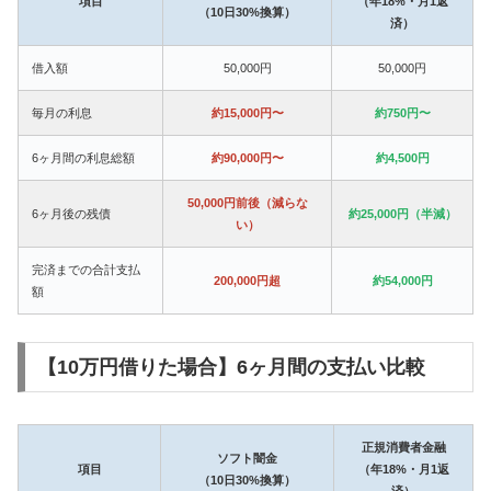
項目
（年18%・月1返
（10日30%換算）
済）
借入額
50,000円
50,000円
毎月の利息
約15,000円〜
約750円〜
6ヶ月間の利息総額
約90,000円〜
約4,500円
50,000円前後（減らな
6ヶ月後の残債
約25,000円（半減）
い）
完済までの合計支払
200,000円超
約54,000円
額
【10万円借りた場合】6ヶ月間の支払い比較
正規消費者金融
ソフト闇金
項目
（年18%・月1返
（10日30%換算）
済）