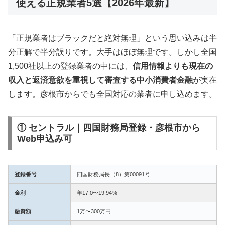
使える正規業者5選【2026年最新】
「正規業者はブラックだと絶対無理」という思い込みは半
分正解で半分誤りです。大手はほぼ無理です。しかし全国
1,500社以上の登録業者の中には、
信用情報よりも現在の
収入と返済意欲を重視して審査する中小消費者金融
が実在
します。彦根市からでも全国対応の業者に申し込めます。
① セントラル｜四国財務局登録・彦根市から
Web申込み可
登録番号
四国財務局長（8）第00091号
金利
年17.0〜19.94%
融資額
1万〜300万円