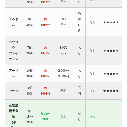
20%
1043%
円〜
り
条
まるき
10日
約
3,000
件
なし
★★★★★
ん
30%
1095%
円〜
付
き
コウコ
ウ
7日
約
3,000
あ
なし
★★★★★
ファイ
20%
1043%
円〜
り
ナンス
アーリ
10日
約
2,000〜
あ
なし
★★★★★
ー
30%
1095%
3,000円
り
10日
約
不
ガッツ
不明
なし
★★★★★
30%
1095%
明
正規消
費者金
年
年15〜
な
融
15〜
なし
あり
—
20%
し
（参
20%