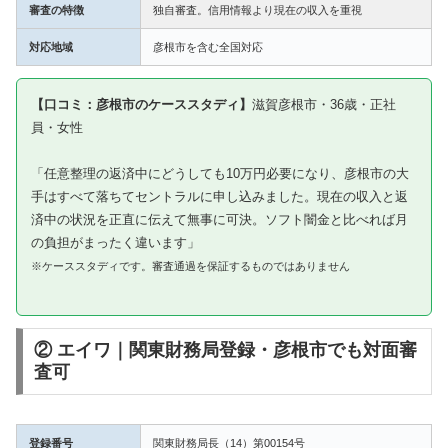
審査の特徴
独自審査。信用情報より現在の収入を重視
対応地域
彦根市を含む全国対応
【口コミ：彦根市のケーススタディ】
滋賀彦根市・36歳・正社
員・女性
「任意整理の返済中にどうしても10万円必要になり、彦根市の大
手はすべて落ちてセントラルに申し込みました。現在の収入と返
済中の状況を正直に伝えて無事に可決。ソフト闇金と比べれば月
の負担がまったく違います」
※ケーススタディです。審査通過を保証するものではありません
② エイワ｜関東財務局登録・彦根市でも対面審
査可
登録番号
関東財務局長（14）第00154号