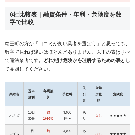
6社比較表｜融資条件・年利・危険度を数
字で比較
竜王町の方が「口コミが良い業者を選ぼう」と思っても、
数字で見れば違いはほとんどありません。以下の表はすべ
て違法業者です。
どれだけ危険かを理解するための表
とし
て参照してください。
先
金融
基本
年利換
業者名
手数料
引
庁登
危険度
金利
算
き
録
10日
約
3,000
あ
ハナビ
なし
★★★★★
30%
1095%
円〜
り
7日
約
3,000
あ
レイス
なし
★★★★★