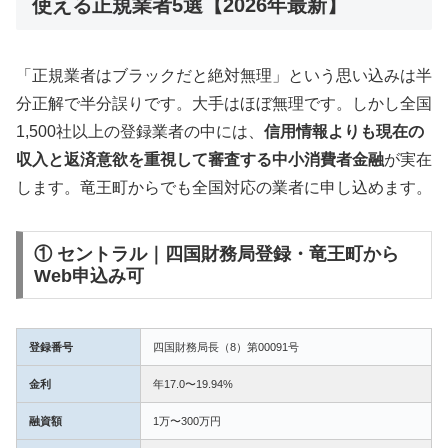
使える正規業者5選【2026年最新】
「正規業者はブラックだと絶対無理」という思い込みは半
分正解で半分誤りです。大手はほぼ無理です。しかし全国
1,500社以上の登録業者の中には、
信用情報よりも現在の
収入と返済意欲を重視して審査する中小消費者金融
が実在
します。竜王町からでも全国対応の業者に申し込めます。
① セントラル｜四国財務局登録・竜王町から
Web申込み可
登録番号
四国財務局長（8）第00091号
金利
年17.0〜19.94%
融資額
1万〜300万円