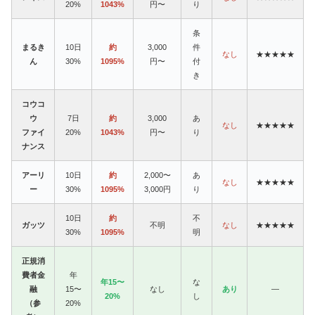
20%
1043%
円〜
り
条
まるき
10日
約
3,000
件
なし
★★★★★
ん
30%
1095%
円〜
付
き
コウコ
ウ
7日
約
3,000
あ
なし
★★★★★
ファイ
20%
1043%
円〜
り
ナンス
アーリ
10日
約
2,000〜
あ
なし
★★★★★
ー
30%
1095%
3,000円
り
10日
約
不
ガッツ
不明
なし
★★★★★
30%
1095%
明
正規消
費者金
年
年15〜
な
融
15〜
なし
あり
—
20%
し
（参
20%