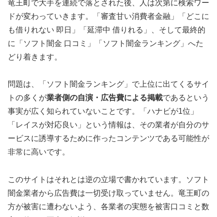
竜王町で大手を連続で落とされた後、人は次第に検索ワー
ドが変わっていきます。「審査甘い消費者金融」「どこに
も借りれない 即日」「延滞中 借りれる」、そして最終的
に「ソフト闇金 口コミ」「ソフト闇金ランキング」へた
どり着きます。
問題は、「ソフト闇金ランキング」で上位に出てくるサイ
トの多くが
業者側の自演・広告費による掲載
であるという
事実が広く知られていないことです。「ハナビが1位」
「レイスが対応良い」という情報は、その業者が自分のサ
ービスに誘導するために作ったコンテンツである可能性が
非常に高いです。
このサイトはそれとは逆の立場で書かれています。ソフト
闇金業者から広告費は一切受け取っていません。竜王町の
方が被害に遭わないよう、各業者の実態を被害口コミと数