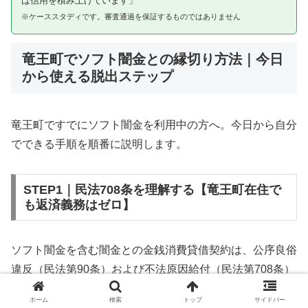
は信用を積み上げています」
※ケーススタディです。審査通過を保証するものではありません
竜王町でソフト闇金との縁切り方法｜今日
から使える脱出ステップ
竜王町ですでにソフト闇金を利用中の方へ。今日から自分
でできる手順を順番に説明します。
STEP1｜民法708条を理解する【竜王町在住で
も返済義務はゼロ】
ソフト闇金を含む闇金との金銭消費貸借契約は、公序良俗
違反（民法第90条）および不法原因給付（民法第708条）
に該当するため、法的には無効です。竜王町在住であって
ホーム
検索
トップ
サイドバー
も同様です。