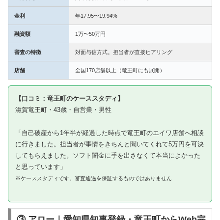
金利
年17.95〜19.94%
融資額
1万〜50万円
審査の特徴
対面与信方式。担当者が直接ヒアリング
店舗
全国170店舗以上（竜王町にも展開）
【口コミ：竜王町のケーススタディ】
滋賀竜王町・43歳・自営業・男性
「自己破産から1年半が経過した時点で竜王町のエイワ店舗へ相談
に行きました。担当者が事情をきちんと聞いてくれて5万円を可決
してもらえました。ソフト闇金に手を出さなくて本当によかった
と思っています」
※ケーススタディです。審査通過を保証するものではありません
③ アロー｜愛知県知事登録・竜王町からWeb完