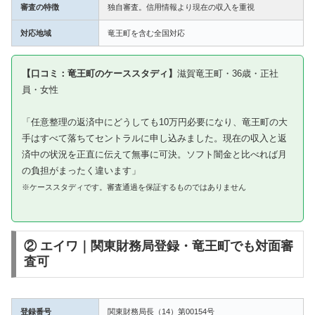
審査の特徴
独自審査。信用情報より現在の収入を重視
対応地域
竜王町を含む全国対応
【口コミ：竜王町のケーススタディ】
滋賀竜王町・36歳・正社
員・女性
「任意整理の返済中にどうしても10万円必要になり、竜王町の大
手はすべて落ちてセントラルに申し込みました。現在の収入と返
済中の状況を正直に伝えて無事に可決。ソフト闇金と比べれば月
の負担がまったく違います」
※ケーススタディです。審査通過を保証するものではありません
② エイワ｜関東財務局登録・竜王町でも対面審
査可
登録番号
関東財務局長（14）第00154号