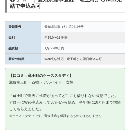
結で申込み可
登録番号
愛知県知事（6）第04195号
金利
年15.0〜19.94%
融資額
1万〜200万円
審査の特徴
Web完結対応。竜王町から即日申込み可
【口コミ：竜王町のケーススタディ】
滋賀竜王町・29歳・アルバイト・女性
「竜王町で過去に延滞があってどこにも借りれない状態でした。
アローにWeb申込みして3万円から始め、半年後に10万円まで増額
してもらえました」
※ケーススタディです。審査通過を保証するものではありません