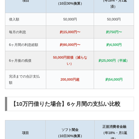
項目
（年18%・月1返
（10日30%換算）
済）
借入額
50,000円
50,000円
毎月の利息
約15,000円〜
約750円〜
6ヶ月間の利息総額
約90,000円〜
約4,500円
50,000円前後（減らな
6ヶ月後の残債
約25,000円（半減）
い）
完済までの合計支払
200,000円超
約54,000円
額
【10万円借りた場合】6ヶ月間の支払い比較
正規消費者金融
ソフト闇金
項目
（年18%・月1返
（10日30%換算）
済）