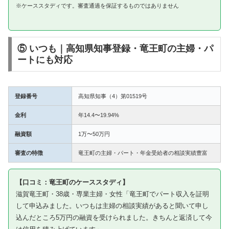
※ケーススタディです。審査通過を保証するものではありません
⑤ いつも｜高知県知事登録・竜王町の主婦・パ
ートにも対応
登録番号
高知県知事（4）第01519号
金利
年14.4〜19.94%
融資額
1万〜50万円
審査の特徴
竜王町の主婦・パート・年金受給者の相談実績豊富
【口コミ：竜王町のケーススタディ】
滋賀竜王町・38歳・専業主婦・女性「竜王町でパート収入を証明
して申込みました。いつもは主婦の相談実績があると聞いて申し
込んだところ5万円の融資を受けられました。きちんと返済して今