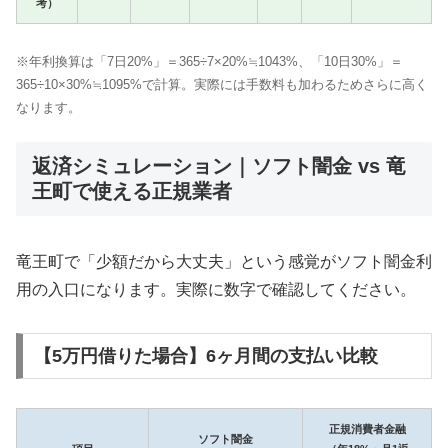
考）
※年利換算は「7日20%」＝365÷7×20%≒1043%、「10日30%」＝
365÷10×30%≒1095%で計算。実際には手数料も加わるためさらに高く
なります。
返済シミュレーション｜ソフト闇金 vs 竜
王町で使える正規業者
竜王町で「少額だから大丈夫」という感覚がソフト闇金利
用の入口になります。実際に数字で確認してください。
【5万円借りた場合】6ヶ月間の支払い比較
正規消費者金融
ソフト闇金