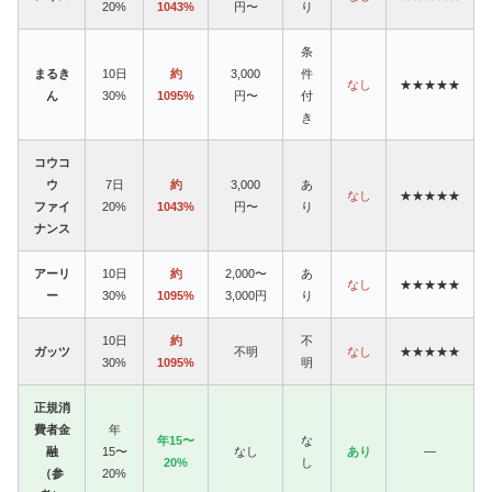
20%
1043%
円〜
り
条
まるき
10日
約
3,000
件
なし
★★★★★
ん
30%
1095%
円〜
付
き
コウコ
ウ
7日
約
3,000
あ
なし
★★★★★
ファイ
20%
1043%
円〜
り
ナンス
アーリ
10日
約
2,000〜
あ
なし
★★★★★
ー
30%
1095%
3,000円
り
10日
約
不
ガッツ
不明
なし
★★★★★
30%
1095%
明
正規消
費者金
年
年15〜
な
融
15〜
なし
あり
—
20%
し
（参
20%