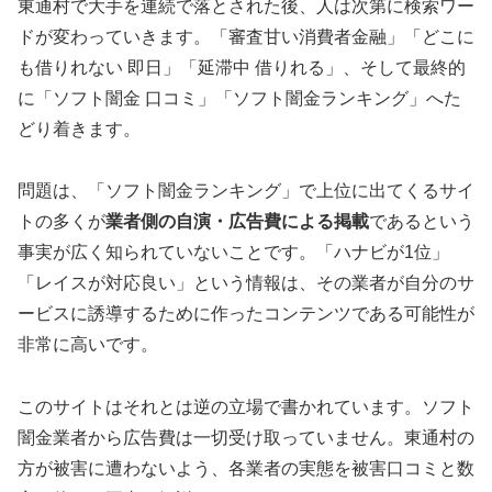
東通村で大手を連続で落とされた後、人は次第に検索ワー
ドが変わっていきます。「審査甘い消費者金融」「どこに
も借りれない 即日」「延滞中 借りれる」、そして最終的
に「ソフト闇金 口コミ」「ソフト闇金ランキング」へた
どり着きます。
問題は、「ソフト闇金ランキング」で上位に出てくるサイ
トの多くが
業者側の自演・広告費による掲載
であるという
事実が広く知られていないことです。「ハナビが1位」
「レイスが対応良い」という情報は、その業者が自分のサ
ービスに誘導するために作ったコンテンツである可能性が
非常に高いです。
このサイトはそれとは逆の立場で書かれています。ソフト
闇金業者から広告費は一切受け取っていません。東通村の
方が被害に遭わないよう、各業者の実態を被害口コミと数