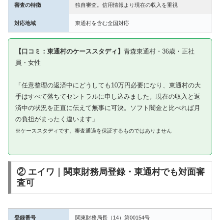
審査の特徴
独自審査。信用情報より現在の収入を重視
対応地域
東通村を含む全国対応
【口コミ：東通村のケーススタディ】
青森東通村・36歳・正社
員・女性
「任意整理の返済中にどうしても10万円必要になり、東通村の大
手はすべて落ちてセントラルに申し込みました。現在の収入と返
済中の状況を正直に伝えて無事に可決。ソフト闇金と比べれば月
の負担がまったく違います」
※ケーススタディです。審査通過を保証するものではありません
② エイワ｜関東財務局登録・東通村でも対面審
査可
登録番号
関東財務局長（14）第00154号