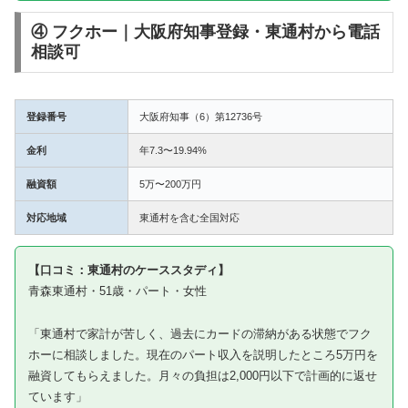
④ フクホー｜大阪府知事登録・東通村から電話
相談可
登録番号
大阪府知事（6）第12736号
金利
年7.3〜19.94%
融資額
5万〜200万円
対応地域
東通村を含む全国対応
【口コミ：東通村のケーススタディ】
青森東通村・51歳・パート・女性
「東通村で家計が苦しく、過去にカードの滞納がある状態でフク
ホーに相談しました。現在のパート収入を説明したところ5万円を
融資してもらえました。月々の負担は2,000円以下で計画的に返せ
ています」