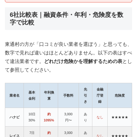
6社比較表｜融資条件・年利・危険度を数
字で比較
東通村の方が「口コミが良い業者を選ぼう」と思っても、
数字で見れば違いはほとんどありません。以下の表はすべ
て違法業者です。
どれだけ危険かを理解するための表
とし
て参照してください。
先
金融
基本
年利換
業者名
手数料
引
庁登
危険度
金利
算
き
録
10日
約
3,000
あ
ハナビ
なし
★★★★★
30%
1095%
円〜
り
7日
約
3,000
あ
レイス
なし
★★★★★