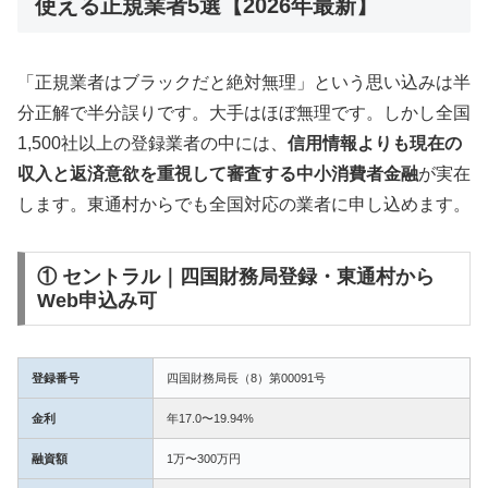
使える正規業者5選【2026年最新】
「正規業者はブラックだと絶対無理」という思い込みは半
分正解で半分誤りです。大手はほぼ無理です。しかし全国
1,500社以上の登録業者の中には、
信用情報よりも現在の
収入と返済意欲を重視して審査する中小消費者金融
が実在
します。東通村からでも全国対応の業者に申し込めます。
① セントラル｜四国財務局登録・東通村から
Web申込み可
登録番号
四国財務局長（8）第00091号
金利
年17.0〜19.94%
融資額
1万〜300万円