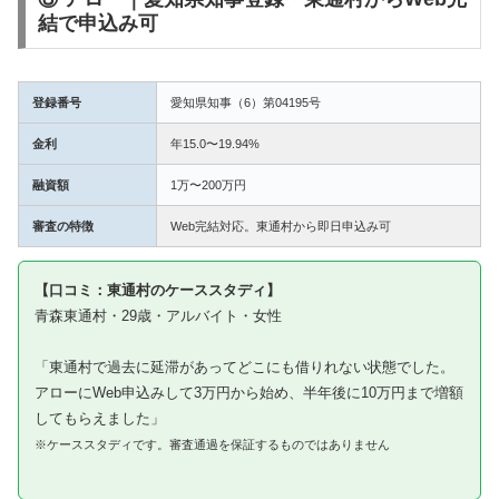
結で申込み可
登録番号
愛知県知事（6）第04195号
金利
年15.0〜19.94%
融資額
1万〜200万円
審査の特徴
Web完結対応。東通村から即日申込み可
【口コミ：東通村のケーススタディ】
青森東通村・29歳・アルバイト・女性
「東通村で過去に延滞があってどこにも借りれない状態でした。
アローにWeb申込みして3万円から始め、半年後に10万円まで増額
してもらえました」
※ケーススタディです。審査通過を保証するものではありません