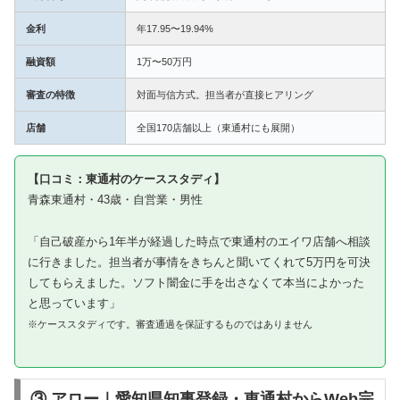
金利
年17.95〜19.94%
融資額
1万〜50万円
審査の特徴
対面与信方式。担当者が直接ヒアリング
店舗
全国170店舗以上（東通村にも展開）
【口コミ：東通村のケーススタディ】
青森東通村・43歳・自営業・男性
「自己破産から1年半が経過した時点で東通村のエイワ店舗へ相談
に行きました。担当者が事情をきちんと聞いてくれて5万円を可決
してもらえました。ソフト闇金に手を出さなくて本当によかった
と思っています」
※ケーススタディです。審査通過を保証するものではありません
③ アロー｜愛知県知事登録・東通村からWeb完