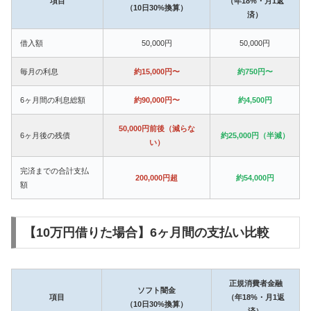
項目
（年18%・月1返
（10日30%換算）
済）
借入額
50,000円
50,000円
毎月の利息
約15,000円〜
約750円〜
6ヶ月間の利息総額
約90,000円〜
約4,500円
50,000円前後（減らな
6ヶ月後の残債
約25,000円（半減）
い）
完済までの合計支払
200,000円超
約54,000円
額
【10万円借りた場合】6ヶ月間の支払い比較
正規消費者金融
ソフト闇金
項目
（年18%・月1返
（10日30%換算）
済）