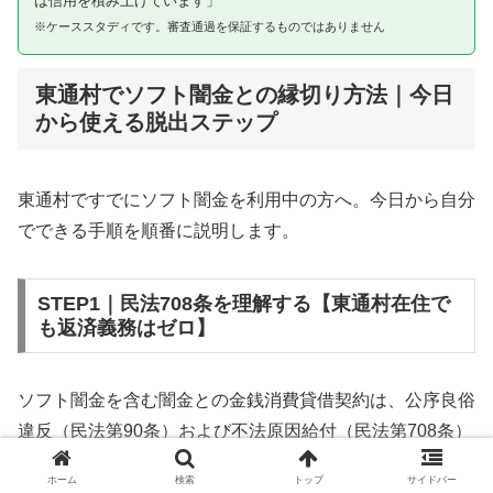
は信用を積み上げています」
※ケーススタディです。審査通過を保証するものではありません
東通村でソフト闇金との縁切り方法｜今日
から使える脱出ステップ
東通村ですでにソフト闇金を利用中の方へ。今日から自分
でできる手順を順番に説明します。
STEP1｜民法708条を理解する【東通村在住で
も返済義務はゼロ】
ソフト闇金を含む闇金との金銭消費貸借契約は、公序良俗
違反（民法第90条）および不法原因給付（民法第708条）
に該当するため、法的には無効です。東通村在住であって
ホーム
検索
トップ
サイドバー
も同様です。