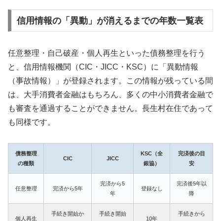
信用情報の「異動」が消えるまでの年数一覧表
任意整理・自己破産・個人再生といった債務整理を行う
と、信用情報機関（CIC・JICC・KSC）に「異動情報
（事故情報）」が登録されます。この情報が残っている間
は、大手消費者金融はもちろん、多くの中小消費者金融で
も審査を通過することができません。長生村在住であって
も同様です。
債務整理
KSC（全
完済後の目
CIC
JICC
の種類
銀協）
安
完済から5
完済後5年以
任意整理
完済から5年
登録なし
年
降
手続き開始か
手続き開始
手続きから
個人再生
10年