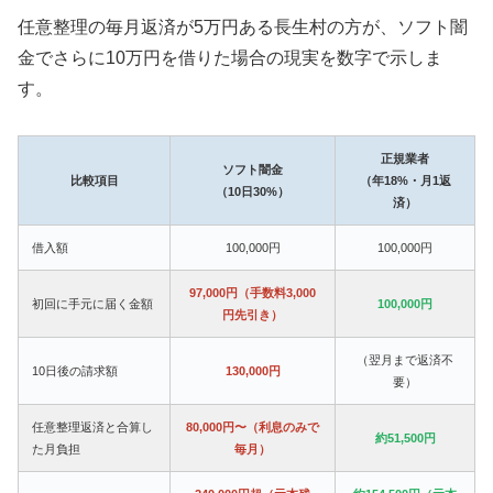
任意整理の毎月返済が5万円ある長生村の方が、ソフト闇
金でさらに10万円を借りた場合の現実を数字で示しま
す。
正規業者
ソフト闇金
比較項目
（年18%・月1返
（10日30%）
済）
借入額
100,000円
100,000円
97,000円（手数料3,000
初回に手元に届く金額
100,000円
円先引き）
（翌月まで返済不
10日後の請求額
130,000円
要）
任意整理返済と合算し
80,000円〜（利息のみで
約51,500円
た月負担
毎月）