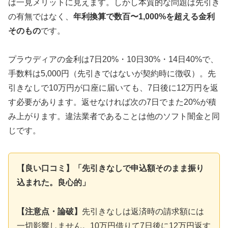
は一見メリットに見えます。しかし本質的な問題は先引き
の有無ではなく、
年利換算で数百〜1,000%を超える金利
そのもの
です。
プラウディアの金利は7日20%・10日30%・14日40%で、
手数料は5,000円（先引きではないが契約時に徴収）。先
引きなしで10万円が口座に届いても、7日後に12万円を返
す必要があります。返せなければ次の7日でまた20%が積
み上がります。違法業者であることは他のソフト闇金と同
じです。
【良い口コミ】「先引きなしで申込額そのまま振り
込まれた。良心的」
【注意点・論破】
先引きなしは返済時の請求額には
一切影響しません。10万円借りて7日後に12万円返す