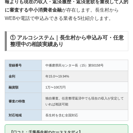
報よりも現在の収入・返済履歴・返済意欲を重視して人的
に審査する中小消費者金融
が存在します。長生村から
WEBや電話で申込みできる業者を5社紹介します。
① アルコシステム｜長生村から申込み可・任意
整理中の相談実績あり
登録番号
中播磨県民センター長（15）第50158号
金利
年15.0〜19.94%
融資額
1万〜100万円
独自審査。任意整理返済中でも現在の収入が安定して
審査の特徴
いれば相談可能
対応地域
長生村を含む全国対応
【口コミ：千葉長生村のケーススタディ】