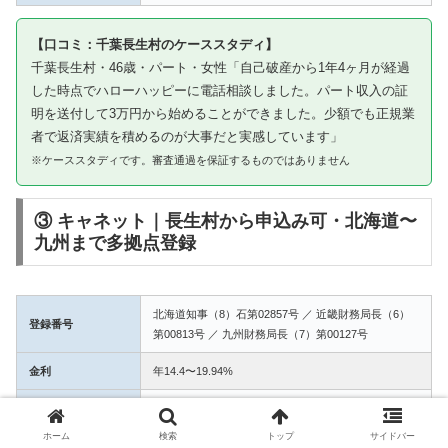
【口コミ：千葉長生村のケーススタディ】
千葉長生村・46歳・パート・女性「自己破産から1年4ヶ月が経過
した時点でハローハッピーに電話相談しました。パート収入の証
明を送付して3万円から始めることができました。少額でも正規業
者で返済実績を積めるのが大事だと実感しています」
※ケーススタディです。審査通過を保証するものではありません
③ キャネット｜長生村から申込み可・北海道〜
九州まで多拠点登録
北海道知事（8）石第02857号 ／ 近畿財務局長（6）
登録番号
第00813号 ／ 九州財務局長（7）第00127号
金利
年14.4〜19.94%
融資額
1万〜50万円
ホーム
検索
トップ
サイドバー
3拠点登録の信頼性。長生村からWEB完結で申込み可