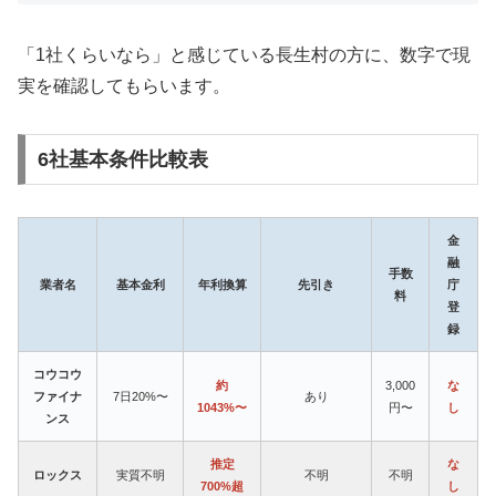
「1社くらいなら」と感じている長生村の方に、数字で現
実を確認してもらいます。
6社基本条件比較表
金
融
手数
業者名
基本金利
年利換算
先引き
庁
料
登
録
コウコウ
約
3,000
な
ファイナ
7日20%〜
あり
1043%〜
円〜
し
ンス
推定
な
ロックス
実質不明
不明
不明
700%超
し