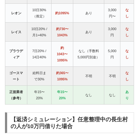
10日30%
3,000
な
レオン
約1095%
あり
（推定）
円〜
し
10日20% /
約730〜
3,000
な
レイス
あり
月1=40%
1043%
円
し
約
プラウデ
7日20% /
なし（手数料
5,000
な
1043〜
ィア
14日40%
5,000円別途）
円
し
1095%
ゴースマ
給料日ま
約365〜
な
不明
不明
ート
で30%
1095%
し
正規業者
年15〜
年15〜
あ
なし
なし
（参考）
20%
20%
り
【返済シミュレーション】任意整理中の長生村
の人が10万円借りた場合