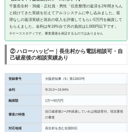
千葉長生村・39歳・正社員・男性「任意整理の返済を2年間きちん
と続けてきた実績を伝えてアルコシステムに申し込みました。延
滞なしの返済実績と現在の収入を評価してもらい5万円を融資して
もらえました。金利は年19%台で月の負担は1,000円以下です」
※ケーススタディです。審査通過を保証するものではありません
② ハローハッピー｜長生村から電話相談可・自
己破産後の相談実績あり
登録番号
大阪府知事（5）第12823号
金利
年15.0〜19.94%
融資額
1万〜50万円
自己破産後1〜2年経過していれば相談受付。現況重視
審査の特徴
の審査
対応地域
長生村を含む全国対応