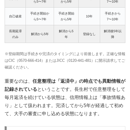
ら5〜7年
から5年
7〜10年
手続き開始か
手続き開始
手続きから
自己破産
10年
ら5〜7年
から5年
7〜10年
長期延滞
解消から5
解消後5年以
解消から5年
登録なし
のみ
年
降
※登録期間は手続きや完済のタイミングにより前後します。正確な情報
はCIC（0570-666-414）またはJICC（0120-441-481）に開示請求してご
確認ください。
重要なのは、
任意整理は「返済中」の時点でも異動情報が
記録されている
ということです。長生村で任意整理をして
毎月返済を続けている状態は、信用情報上は「事故情報あ
り」として扱われます。完済してから5年が経過して初め
て、大手の審査に申し込める状態になります。