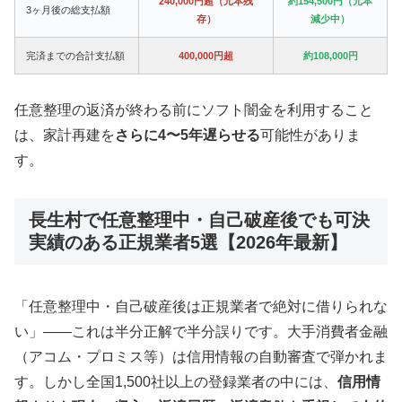
240,000円超（元本残
約154,500円（元本
3ヶ月後の総支払額
存）
減少中）
完済までの合計支払額
400,000円超
約108,000円
任意整理の返済が終わる前にソフト闇金を利用すること
は、家計再建を
さらに4〜5年遅らせる
可能性がありま
す。
長生村で任意整理中・自己破産後でも可決
実績のある正規業者5選【2026年最新】
「任意整理中・自己破産後は正規業者で絶対に借りられな
い」——これは半分正解で半分誤りです。大手消費者金融
（アコム・プロミス等）は信用情報の自動審査で弾かれま
す。しかし全国1,500社以上の登録業者の中には、
信用情