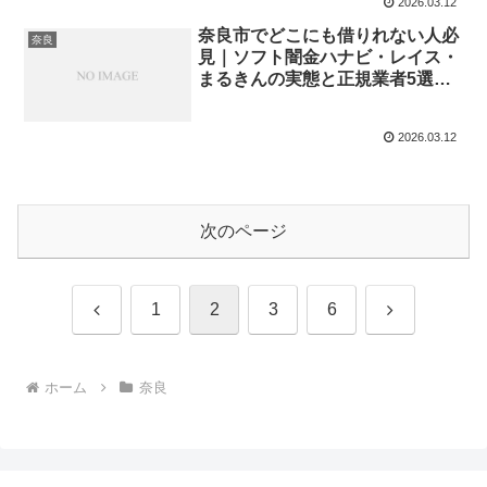
2026.03.12
奈良市でどこにも借りれない人必
奈良
見｜ソフト闇金ハナビ・レイス・
まるきんの実態と正規業者5選
【2026年最新】
2026.03.12
次のページ
前
次
1
2
3
6
へ
へ
ホーム
奈良