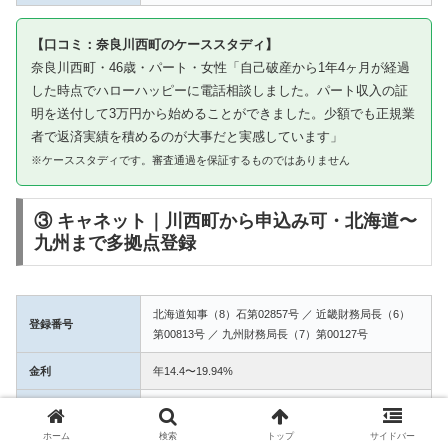
【口コミ：奈良川西町のケーススタディ】
奈良川西町・46歳・パート・女性「自己破産から1年4ヶ月が経過
した時点でハローハッピーに電話相談しました。パート収入の証
明を送付して3万円から始めることができました。少額でも正規業
者で返済実績を積めるのが大事だと実感しています」
※ケーススタディです。審査通過を保証するものではありません
③ キャネット｜川西町から申込み可・北海道〜
九州まで多拠点登録
北海道知事（8）石第02857号 ／ 近畿財務局長（6）
登録番号
第00813号 ／ 九州財務局長（7）第00127号
金利
年14.4〜19.94%
融資額
1万〜50万円
ホーム
検索
トップ
サイドバー
3拠点登録の信頼性。川西町からWEB完結で申込み可