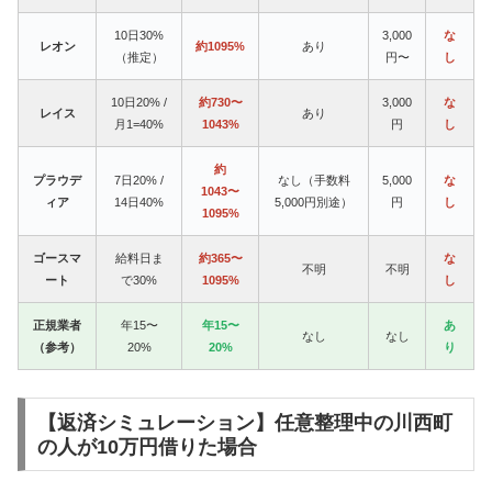
10日30%
3,000
な
レオン
約1095%
あり
（推定）
円〜
し
10日20% /
約730〜
3,000
な
レイス
あり
月1=40%
1043%
円
し
約
プラウデ
7日20% /
なし（手数料
5,000
な
1043〜
ィア
14日40%
5,000円別途）
円
し
1095%
ゴースマ
給料日ま
約365〜
な
不明
不明
ート
で30%
1095%
し
正規業者
年15〜
年15〜
あ
なし
なし
（参考）
20%
20%
り
【返済シミュレーション】任意整理中の川西町
の人が10万円借りた場合