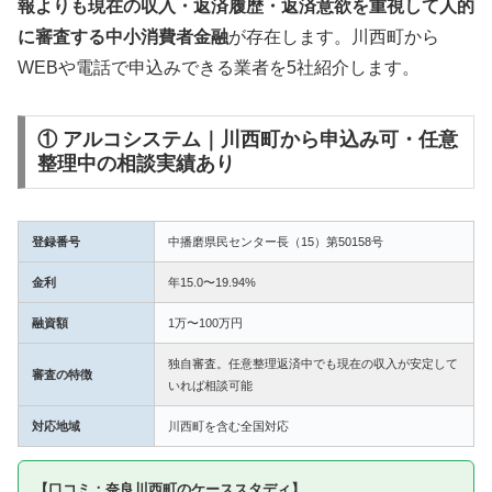
報よりも現在の収入・返済履歴・返済意欲を重視して人的
に審査する中小消費者金融
が存在します。川西町から
WEBや電話で申込みできる業者を5社紹介します。
① アルコシステム｜川西町から申込み可・任意
整理中の相談実績あり
登録番号
中播磨県民センター長（15）第50158号
金利
年15.0〜19.94%
融資額
1万〜100万円
独自審査。任意整理返済中でも現在の収入が安定して
審査の特徴
いれば相談可能
対応地域
川西町を含む全国対応
【口コミ：奈良川西町のケーススタディ】