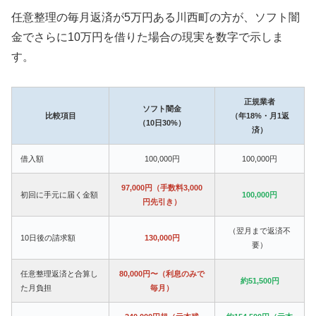
任意整理の毎月返済が5万円ある川西町の方が、ソフト闇
金でさらに10万円を借りた場合の現実を数字で示しま
す。
正規業者
ソフト闇金
比較項目
（年18%・月1返
（10日30%）
済）
借入額
100,000円
100,000円
97,000円（手数料3,000
初回に手元に届く金額
100,000円
円先引き）
（翌月まで返済不
10日後の請求額
130,000円
要）
任意整理返済と合算し
80,000円〜（利息のみで
約51,500円
た月負担
毎月）