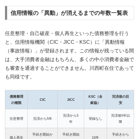
信用情報の「異動」が消えるまでの年数一覧表
任意整理・自己破産・個人再生といった債務整理を行う
と、信用情報機関（CIC・JICC・KSC）に「異動情報
（事故情報）」が登録されます。この情報が残っている間
は、大手消費者金融はもちろん、多くの中小消費者金融で
も審査を通過することができません。川西町在住であって
も同様です。
債務整理
KSC（全
完済後の目
CIC
JICC
の種類
銀協）
安
完済から5
完済後5年以
任意整理
完済から5年
登録なし
年
降
手続き開始か
手続き開始
手続きから
個人再生
10年