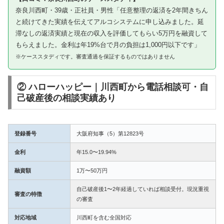
奈良川西町・39歳・正社員・男性「任意整理の返済を2年間きちん
と続けてきた実績を伝えてアルコシステムに申し込みました。延
滞なしの返済実績と現在の収入を評価してもらい5万円を融資して
もらえました。金利は年19%台で月の負担は1,000円以下です」
※ケーススタディです。審査通過を保証するものではありません
② ハローハッピー｜川西町から電話相談可・自
己破産後の相談実績あり
登録番号
大阪府知事（5）第12823号
金利
年15.0〜19.94%
融資額
1万〜50万円
自己破産後1〜2年経過していれば相談受付。現況重視
審査の特徴
の審査
対応地域
川西町を含む全国対応