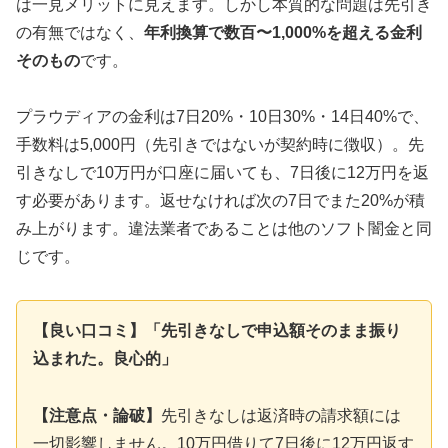
は一見メリットに見えます。しかし本質的な問題は先引き
の有無ではなく、
年利換算で数百〜1,000%を超える金利
そのもの
です。
プラウディアの金利は7日20%・10日30%・14日40%で、
手数料は5,000円（先引きではないが契約時に徴収）。先
引きなしで10万円が口座に届いても、7日後に12万円を返
す必要があります。返せなければ次の7日でまた20%が積
み上がります。違法業者であることは他のソフト闇金と同
じです。
【良い口コミ】「先引きなしで申込額そのまま振り
込まれた。良心的」
【注意点・論破】
先引きなしは返済時の請求額には
一切影響しません。10万円借りて7日後に12万円返す