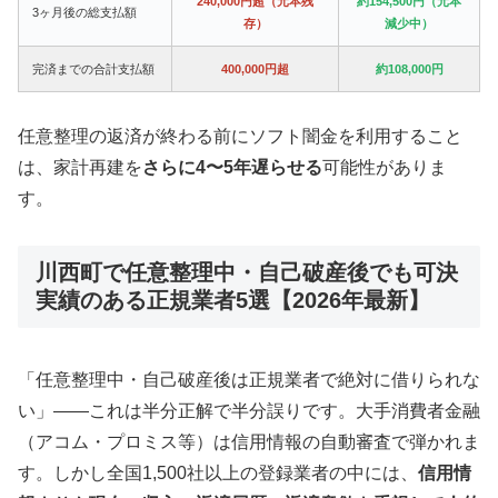
240,000円超（元本残
約154,500円（元本
3ヶ月後の総支払額
存）
減少中）
完済までの合計支払額
400,000円超
約108,000円
任意整理の返済が終わる前にソフト闇金を利用すること
は、家計再建を
さらに4〜5年遅らせる
可能性がありま
す。
川西町で任意整理中・自己破産後でも可決
実績のある正規業者5選【2026年最新】
「任意整理中・自己破産後は正規業者で絶対に借りられな
い」——これは半分正解で半分誤りです。大手消費者金融
（アコム・プロミス等）は信用情報の自動審査で弾かれま
す。しかし全国1,500社以上の登録業者の中には、
信用情