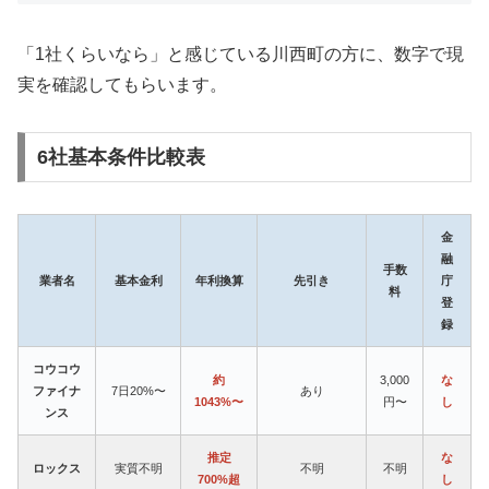
「1社くらいなら」と感じている川西町の方に、数字で現
実を確認してもらいます。
6社基本条件比較表
金
融
手数
業者名
基本金利
年利換算
先引き
庁
料
登
録
コウコウ
約
3,000
な
ファイナ
7日20%〜
あり
1043%〜
円〜
し
ンス
推定
な
ロックス
実質不明
不明
不明
700%超
し