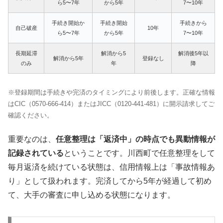
ら5〜7年
から5年
7〜10年
手続き開始か
手続き開始
手続きから
自己破産
10年
ら5〜7年
から5年
7〜10年
長期延滞
解消から5
解消後5年以
解消から5年
登録なし
のみ
年
降
※登録期間は手続きや完済のタイミングにより前後します。正確な情報
はCIC（0570-666-414）またはJICC（0120-441-481）に開示請求してご
確認ください。
重要なのは、
任意整理は「返済中」の時点でも異動情報が
記録されている
ということです。川西町で任意整理をして
毎月返済を続けている状態は、信用情報上は「事故情報あ
り」として扱われます。完済してから5年が経過して初め
て、大手の審査に申し込める状態になります。