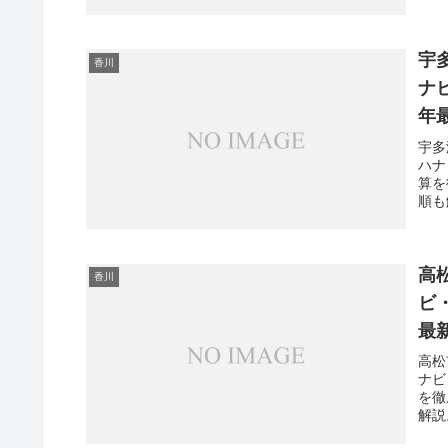
宇
香川
ナ
年
宇多
ハナ
算を
順も
高
香川
ビ
最
高松
ナビ
を徹
解説