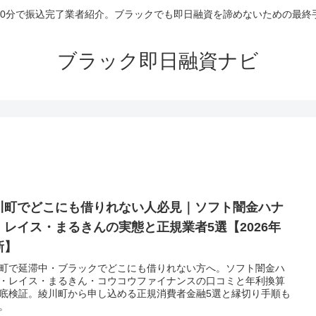
30分で振込完了業者紹介。ブラックでも即日融資を諦めないための最終
ブラック即日融資ナビ
川町でどこにも借りれない人必見｜ソフト闇金ハナ
・レイス・まるきんの実態と正規業者5選【2026年
新】
町で延滞中・ブラックでどこにも借りれない方へ。ソフト闇金ハ
・レイス・まるきん・コウコウファイナンスの口コミと年利換算
底検証。綾川町から申し込める正規消費者金融5選と縁切り手順も
。