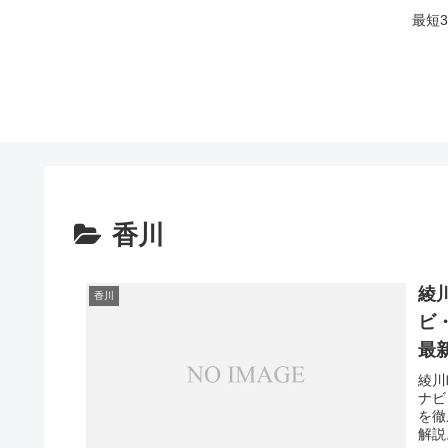
最短
香川
綾
香川
ビ
最
綾川
ナビ
を徹
解説