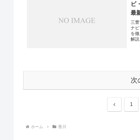
ビ
最
三豊
ナビ
を徹
解説
次
前
1
へ
ホーム
香川