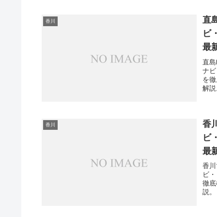
直
香川
ビ
最
直島
ナビ
を徹
解説
香
香川
ビ
最
香川
ビ・
徹底
説。