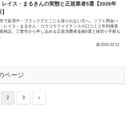
・レイス・まるきんの実態と正規業者5選【2026年
新】
市で延滞中・ブラックでどこにも借りれない方へ。ソフト闇金ハ
・レイス・まるきん・コウコウファイナンスの口コミと年利換算
底検証。三豊市から申し込める正規消費者金融5選と縁切り手順も
。
2026.03.12
のページ
次
2
3
へ