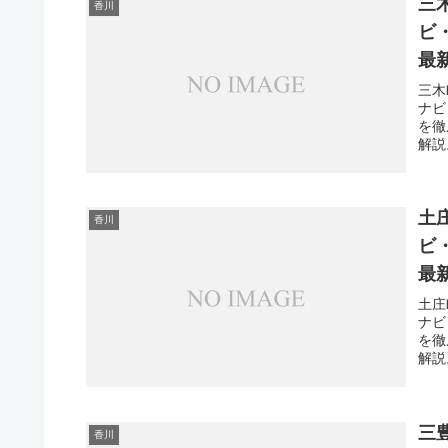
三
香川
ビ
最
三木
ナビ
を徹
解説
土
香川
ビ
最
土庄
ナビ
を徹
解説
三
香川