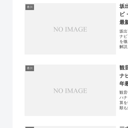
坂
香川
ビ
最
坂出
ナビ
を徹
解説
観
香川
ナ
年
観音
ハナ
算を
順も