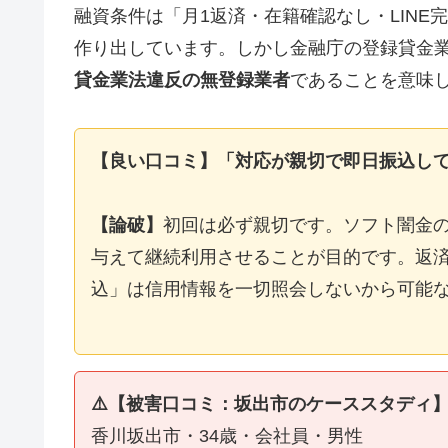
融資条件は「月1返済・在籍確認なし・LIN
作り出しています。しかし金融庁の登録貸金
貸金業法違反の無登録業者
であることを意味
【良い口コミ】「対応が親切で即日振込し
【論破】
初回は必ず親切です。ソフト闇金
与えて継続利用させることが目的です。返済
込」は信用情報を一切照会しないから可能
⚠️【被害口コミ：坂出市のケーススタディ
香川坂出市・34歳・会社員・男性