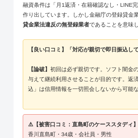
融資条件は「月1返済・在籍確認なし・LIN
作り出しています。しかし金融庁の登録貸金
貸金業法違反の無登録業者
であることを意味
【良い口コミ】「対応が親切で即日振込し
【論破】
初回は必ず親切です。ソフト闇金
与えて継続利用させることが目的です。返済
込」は信用情報を一切照会しないから可能
⚠️【被害口コミ：直島町のケーススタディ
香川直島町・34歳・会社員・男性