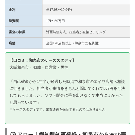
金利
年17.95〜19.94%
融資額
1万〜50万円
審査の特徴
対面与信方式。担当者が直接ヒアリング
店舗
全国170店舗以上（和泉市にも展開）
【口コミ：和泉市のケーススタディ】
大阪和泉市・43歳・自営業・男性
「自己破産から1年半が経過した時点で和泉市のエイワ店舗へ相談
に行きました。担当者が事情をきちんと聞いてくれて5万円を可決
してもらえました。ソフト闇金に手を出さなくて本当によかった
と思っています」
※ケーススタディです。審査通過を保証するものではありません
③ アロー｜愛知県知事登録・和泉市からWeb完