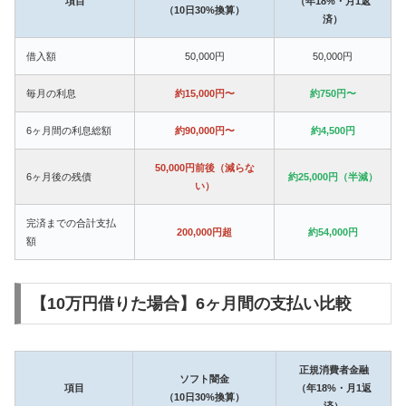
項目
（年18%・月1返
（10日30%換算）
済）
借入額
50,000円
50,000円
毎月の利息
約15,000円〜
約750円〜
6ヶ月間の利息総額
約90,000円〜
約4,500円
50,000円前後（減らな
6ヶ月後の残債
約25,000円（半減）
い）
完済までの合計支払
200,000円超
約54,000円
額
【10万円借りた場合】6ヶ月間の支払い比較
正規消費者金融
ソフト闇金
項目
（年18%・月1返
（10日30%換算）
済）