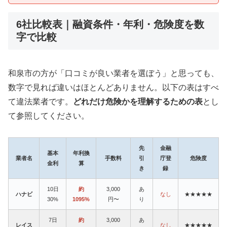
6社比較表｜融資条件・年利・危険度を数
字で比較
和泉市の方が「口コミが良い業者を選ぼう」と思っても、
数字で見れば違いはほとんどありません。以下の表はすべ
て違法業者です。
どれだけ危険かを理解するための表
とし
て参照してください。
先
金融
基本
年利換
業者名
手数料
引
庁登
危険度
金利
算
き
録
10日
約
3,000
あ
ハナビ
なし
★★★★★
30%
1095%
円〜
り
7日
約
3,000
あ
レイス
なし
★★★★★