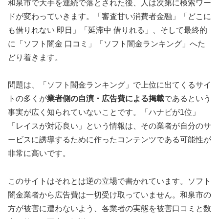
和泉市で大手を連続で落とされた後、人は次第に検索ワー
ドが変わっていきます。「審査甘い消費者金融」「どこに
も借りれない 即日」「延滞中 借りれる」、そして最終的
に「ソフト闇金 口コミ」「ソフト闇金ランキング」へた
どり着きます。
問題は、「ソフト闇金ランキング」で上位に出てくるサイ
トの多くが
業者側の自演・広告費による掲載
であるという
事実が広く知られていないことです。「ハナビが1位」
「レイスが対応良い」という情報は、その業者が自分のサ
ービスに誘導するために作ったコンテンツである可能性が
非常に高いです。
このサイトはそれとは逆の立場で書かれています。ソフト
闇金業者から広告費は一切受け取っていません。和泉市の
方が被害に遭わないよう、各業者の実態を被害口コミと数