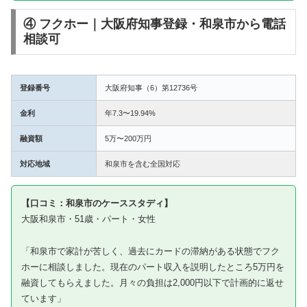
④ フクホー｜大阪府知事登録・和泉市から電話
相談可
登録番号
大阪府知事（6）第12736号
金利
年7.3〜19.94%
融資額
5万〜200万円
対応地域
和泉市を含む全国対応
【口コミ：和泉市のケーススタディ】
大阪和泉市・51歳・パート・女性
「和泉市で家計が苦しく、過去にカードの滞納がある状態でフク
ホーに相談しました。現在のパート収入を説明したところ5万円を
融資してもらえました。月々の負担は2,000円以下で計画的に返せ
ています」