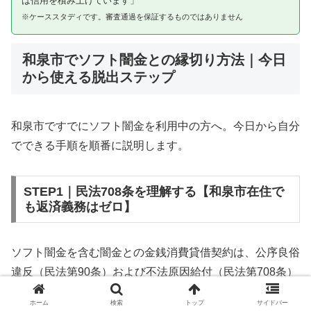
は信用を積み上げています」
※ケーススタディです。審査通過を保証するものではありません
和泉市でソフト闇金との縁切り方法｜今日
から使える脱出ステップ
和泉市ですでにソフト闇金を利用中の方へ。今日から自分
でできる手順を順番に説明します。
STEP1｜民法708条を理解する【和泉市在住で
も返済義務はゼロ】
ソフト闇金を含む闇金との金銭消費貸借契約は、公序良俗
違反（民法第90条）および不法原因給付（民法第708条）
に該当するため、法的には無効です。和泉市在住であって
ホーム
検索
トップ
サイドバー
も同様です。