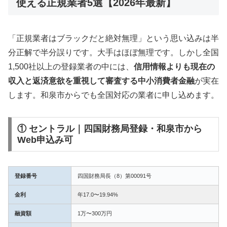
使える正規業者5選【2026年最新】
「正規業者はブラックだと絶対無理」という思い込みは半
分正解で半分誤りです。大手はほぼ無理です。しかし全国
1,500社以上の登録業者の中には、
信用情報よりも現在の
収入と返済意欲を重視して審査する中小消費者金融
が実在
します。和泉市からでも全国対応の業者に申し込めます。
① セントラル｜四国財務局登録・和泉市から
Web申込み可
登録番号
四国財務局長（8）第00091号
金利
年17.0〜19.94%
融資額
1万〜300万円