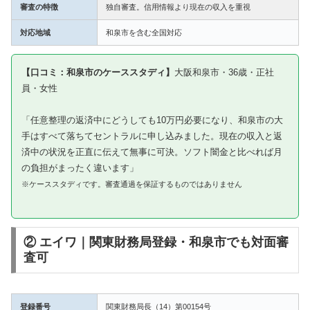
審査の特徴
独自審査。信用情報より現在の収入を重視
対応地域
和泉市を含む全国対応
【口コミ：和泉市のケーススタディ】
大阪和泉市・36歳・正社
員・女性
「任意整理の返済中にどうしても10万円必要になり、和泉市の大
手はすべて落ちてセントラルに申し込みました。現在の収入と返
済中の状況を正直に伝えて無事に可決。ソフト闇金と比べれば月
の負担がまったく違います」
※ケーススタディです。審査通過を保証するものではありません
② エイワ｜関東財務局登録・和泉市でも対面審
査可
登録番号
関東財務局長（14）第00154号