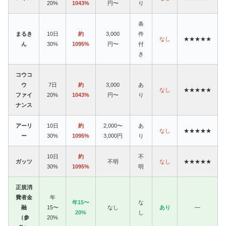
20%
1043%
円〜
り
条
まるき
10日
約
3,000
件
なし
★★★★★
ん
30%
1095%
円〜
付
き
コウコ
ウ
7日
約
3,000
あ
なし
★★★★★
ファイ
20%
1043%
円〜
り
ナンス
アーリ
10日
約
2,000〜
あ
なし
★★★★★
ー
30%
1095%
3,000円
り
10日
約
不
ガッツ
不明
なし
★★★★★
30%
1095%
明
正規消
費者金
年
年15〜
な
融
15〜
なし
あり
—
20%
し
（参
20%