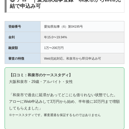
結で申込み可
登録番号
愛知県知事（6）第04195号
金利
年15.0〜19.94%
融資額
1万〜200万円
審査の特徴
Web完結対応。和泉市から即日申込み可
【口コミ：和泉市のケーススタディ】
大阪和泉市・29歳・アルバイト・女性
「和泉市で過去に延滞があってどこにも借りれない状態でした。
アローにWeb申込みして3万円から始め、半年後に10万円まで増額
してもらえました」
※ケーススタディです。審査通過を保証するものではありません