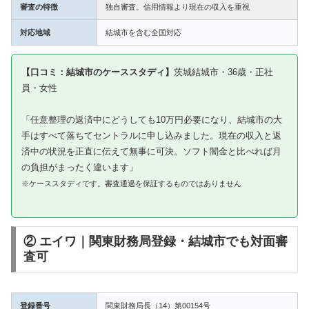
審査の特徴
独自審査。信用情報より現在の収入を重視
対応地域
結城市を含む全国対応
【口コミ：結城市のケーススタディ】
茨城結城市・36歳・正社
員・女性
「任意整理の返済中にどうしても10万円必要になり、結城市の大
手はすべて落ちてセントラルに申し込みました。現在の収入と返
済中の状況を正直に伝えて無事に可決。ソフト闇金と比べれば月
の負担がまったく違います」
※ケーススタディです。審査通過を保証するものではありません
② エイワ｜関東財務局登録・結城市でも対面審
査可
登録番号
関東財務局長（14）第00154号