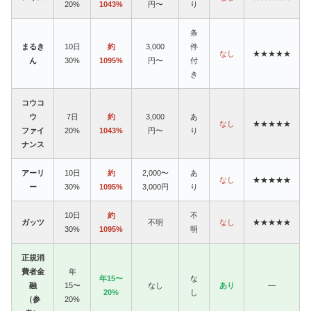
20%
1043%
円〜
り
条
まるき
10日
約
3,000
件
なし
★★★★★
ん
30%
1095%
円〜
付
き
コウコ
ウ
7日
約
3,000
あ
なし
★★★★★
ファイ
20%
1043%
円〜
り
ナンス
アーリ
10日
約
2,000〜
あ
なし
★★★★★
ー
30%
1095%
3,000円
り
10日
約
不
ガッツ
不明
なし
★★★★★
30%
1095%
明
正規消
費者金
年
年15〜
な
融
15〜
なし
あり
—
20%
し
（参
20%