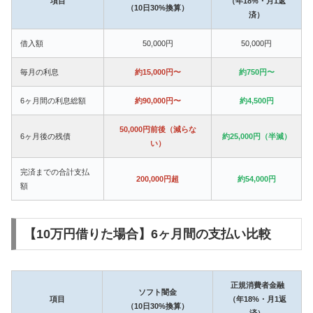
項目
（年18%・月1返
（10日30%換算）
済）
借入額
50,000円
50,000円
毎月の利息
約15,000円〜
約750円〜
6ヶ月間の利息総額
約90,000円〜
約4,500円
50,000円前後（減らな
6ヶ月後の残債
約25,000円（半減）
い）
完済までの合計支払
200,000円超
約54,000円
額
【10万円借りた場合】6ヶ月間の支払い比較
正規消費者金融
ソフト闇金
項目
（年18%・月1返
（10日30%換算）
済）