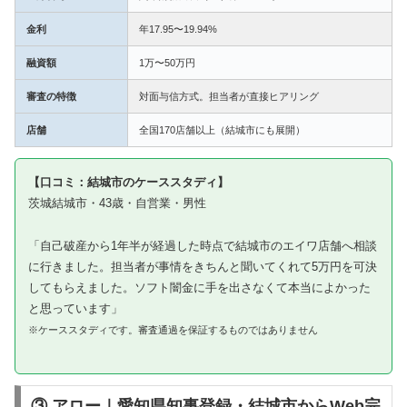
金利
年17.95〜19.94%
融資額
1万〜50万円
審査の特徴
対面与信方式。担当者が直接ヒアリング
店舗
全国170店舗以上（結城市にも展開）
【口コミ：結城市のケーススタディ】
茨城結城市・43歳・自営業・男性
「自己破産から1年半が経過した時点で結城市のエイワ店舗へ相談
に行きました。担当者が事情をきちんと聞いてくれて5万円を可決
してもらえました。ソフト闇金に手を出さなくて本当によかった
と思っています」
※ケーススタディです。審査通過を保証するものではありません
③ アロー｜愛知県知事登録・結城市からWeb完