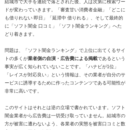
結城市で大手を連続で落とされた後、人は次第に検索ワー
ドが変わっていきます。「審査甘い消費者金融」「どこに
も借りれない 即日」「延滞中 借りれる」、そして最終的
に「ソフト闇金 口コミ」「ソフト闇金ランキング」へた
どり着きます。
問題は、「ソフト闇金ランキング」で上位に出てくるサイ
トの多くが
業者側の自演・広告費による掲載
であるという
事実が広く知られていないことです。「ハナビが1位」
「レイスが対応良い」という情報は、その業者が自分のサ
ービスに誘導するために作ったコンテンツである可能性が
非常に高いです。
このサイトはそれとは逆の立場で書かれています。ソフト
闇金業者から広告費は一切受け取っていません。結城市の
方が被害に遭わないよう、各業者の実態を被害口コミと数