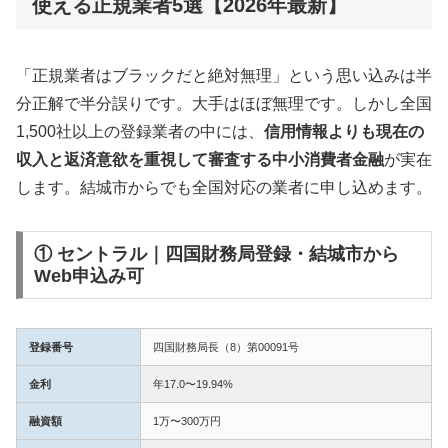
使える正規業者5選【2026年最新】
「正規業者はブラックだと絶対無理」という思い込みは半
分正解で半分誤りです。大手はほぼ無理です。しかし全国
1,500社以上の登録業者の中には、
信用情報よりも現在の
収入と返済意欲を重視して審査する中小消費者金融
が実在
します。結城市からでも全国対応の業者に申し込めます。
① セントラル｜四国財務局登録・結城市から
Web申込み可
登録番号
四国財務局長（8）第00091号
金利
年17.0〜19.94%
融資額
1万〜300万円