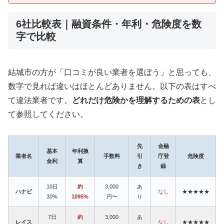
6社比較表｜融資条件・年利・危険度を数
字で比較
結城市の方が「口コミが良い業者を選ぼう」と思っても、
数字で見れば違いはほとんどありません。以下の表はすべ
て違法業者です。
どれだけ危険かを理解するための表
とし
て参照してください。
先
金融
基本
年利換
業者名
手数料
引
庁登
危険度
金利
算
き
録
10日
約
3,000
あ
ハナビ
なし
★★★★★
30%
1095%
円〜
り
7日
約
3,000
あ
レイス
なし
★★★★★