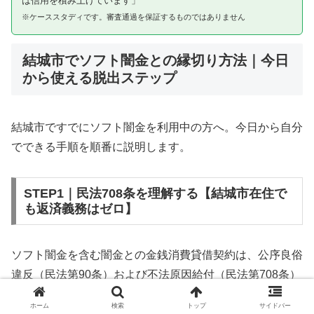
は信用を積み上げています」
※ケーススタディです。審査通過を保証するものではありません
結城市でソフト闇金との縁切り方法｜今日
から使える脱出ステップ
結城市ですでにソフト闇金を利用中の方へ。今日から自分
でできる手順を順番に説明します。
STEP1｜民法708条を理解する【結城市在住で
も返済義務はゼロ】
ソフト闇金を含む闇金との金銭消費貸借契約は、公序良俗
違反（民法第90条）および不法原因給付（民法第708条）
に該当するため、法的には無効です。結城市在住であって
ホーム
検索
トップ
サイドバー
も同様です。