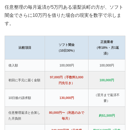
任意整理の毎月返済が5万円ある湯梨浜町の方が、ソフト
闇金でさらに10万円を借りた場合の現実を数字で示しま
す。
正規業者
ソフト闇金
比較項目
（年18%・月1返
（10日30%）
済）
借入額
100,000円
100,000円
97,000円（手数料3,000
初回に手元に届く金額
100,000円
円先引き）
（翌月まで返済不
10日後の請求額
130,000円
要）
任意整理返済と合算し
80,000円〜（利息のみで
約51,500円
た月負担
毎月）