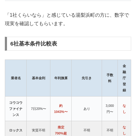
「1社くらいなら」と感じている湯梨浜町の方に、数字で
現実を確認してもらいます。
6社基本条件比較表
金
融
手数
業者名
基本金利
年利換算
先引き
庁
料
登
録
コウコウ
約
3,000
な
ファイナ
7日20%〜
あり
1043%〜
円〜
し
ンス
推定
な
ロックス
実質不明
不明
不明
700%超
し