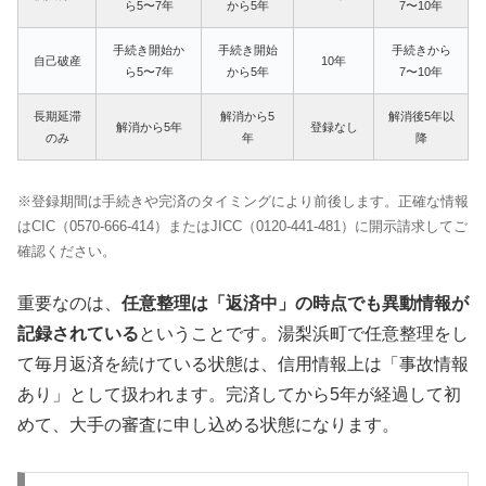
ら5〜7年
から5年
7〜10年
手続き開始か
手続き開始
手続きから
自己破産
10年
ら5〜7年
から5年
7〜10年
長期延滞
解消から5
解消後5年以
解消から5年
登録なし
のみ
年
降
※登録期間は手続きや完済のタイミングにより前後します。正確な情報
はCIC（0570-666-414）またはJICC（0120-441-481）に開示請求してご
確認ください。
重要なのは、
任意整理は「返済中」の時点でも異動情報が
記録されている
ということです。湯梨浜町で任意整理をし
て毎月返済を続けている状態は、信用情報上は「事故情報
あり」として扱われます。完済してから5年が経過して初
めて、大手の審査に申し込める状態になります。