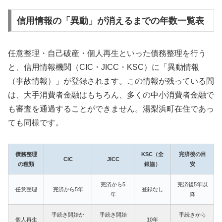
信用情報の「異動」が消えるまでの年数一覧表
任意整理・自己破産・個人再生といった債務整理を行う
と、信用情報機関（CIC・JICC・KSC）に「異動情報
（事故情報）」が登録されます。この情報が残っている間
は、大手消費者金融はもちろん、多くの中小消費者金融で
も審査を通過することができません。湯梨浜町在住であっ
ても同様です。
債務整理
KSC（全
完済後の目
CIC
JICC
の種類
銀協）
安
完済から5
完済後5年以
任意整理
完済から5年
登録なし
年
降
手続き開始か
手続き開始
手続きから
個人再生
10年