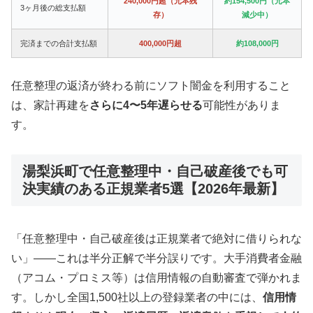
240,000円超（元本残
約154,500円（元本
3ヶ月後の総支払額
存）
減少中）
完済までの合計支払額
400,000円超
約108,000円
任意整理の返済が終わる前にソフト闇金を利用すること
は、家計再建を
さらに4〜5年遅らせる
可能性がありま
す。
湯梨浜町で任意整理中・自己破産後でも可
決実績のある正規業者5選【2026年最新】
「任意整理中・自己破産後は正規業者で絶対に借りられな
い」——これは半分正解で半分誤りです。大手消費者金融
（アコム・プロミス等）は信用情報の自動審査で弾かれま
す。しかし全国1,500社以上の登録業者の中には、
信用情