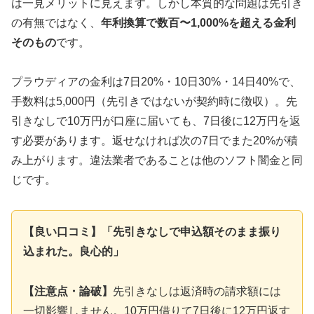
は一見メリットに見えます。しかし本質的な問題は先引き
の有無ではなく、
年利換算で数百〜1,000%を超える金利
そのもの
です。
プラウディアの金利は7日20%・10日30%・14日40%で、
手数料は5,000円（先引きではないが契約時に徴収）。先
引きなしで10万円が口座に届いても、7日後に12万円を返
す必要があります。返せなければ次の7日でまた20%が積
み上がります。違法業者であることは他のソフト闇金と同
じです。
【良い口コミ】「先引きなしで申込額そのまま振り
込まれた。良心的」
【注意点・論破】
先引きなしは返済時の請求額には
一切影響しません。10万円借りて7日後に12万円返す