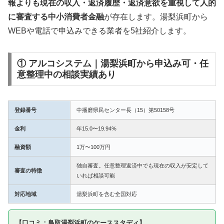
報よりも現在の収入・返済履歴・返済意欲を重視して人的
に審査する中小消費者金融
が存在します。湯梨浜町から
WEBや電話で申込みできる業者を5社紹介します。
① アルコシステム｜湯梨浜町から申込み可・任
意整理中の相談実績あり
登録番号
中播磨県民センター長（15）第50158号
金利
年15.0〜19.94%
融資額
1万〜100万円
独自審査。任意整理返済中でも現在の収入が安定して
審査の特徴
いれば相談可能
対応地域
湯梨浜町を含む全国対応
【口コミ：鳥取湯梨浜町のケーススタディ】