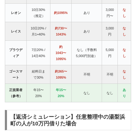
10日30%
3,000
な
レオン
約1095%
あり
（推定）
円〜
し
10日20% /
約730〜
3,000
な
レイス
あり
月1=40%
1043%
円
し
約
プラウデ
7日20% /
なし（手数料
5,000
な
1043〜
ィア
14日40%
5,000円別途）
円
し
1095%
ゴースマ
給料日ま
約365〜
な
不明
不明
ート
で30%
1095%
し
正規業者
年15〜
年15〜
あ
なし
なし
（参考）
20%
20%
り
【返済シミュレーション】任意整理中の湯梨浜
町の人が10万円借りた場合