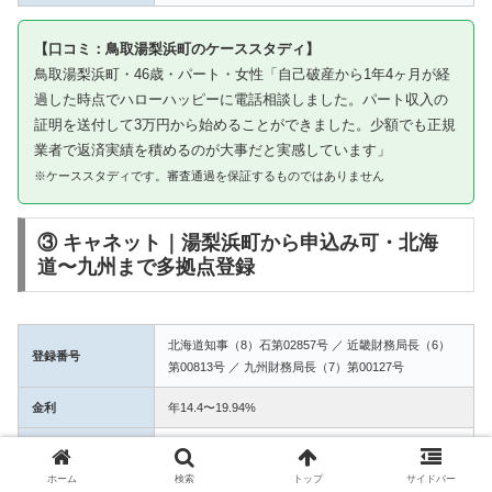
【口コミ：鳥取湯梨浜町のケーススタディ】
鳥取湯梨浜町・46歳・パート・女性「自己破産から1年4ヶ月が経
過した時点でハローハッピーに電話相談しました。パート収入の
証明を送付して3万円から始めることができました。少額でも正規
業者で返済実績を積めるのが大事だと実感しています」
※ケーススタディです。審査通過を保証するものではありません
③ キャネット｜湯梨浜町から申込み可・北海
道〜九州まで多拠点登録
北海道知事（8）石第02857号 ／ 近畿財務局長（6）
登録番号
第00813号 ／ 九州財務局長（7）第00127号
金利
年14.4〜19.94%
融資額
1万〜50万円
ホーム
検索
トップ
サイドバー
3拠点登録の信頼性。湯梨浜町からWEB完結で申込み