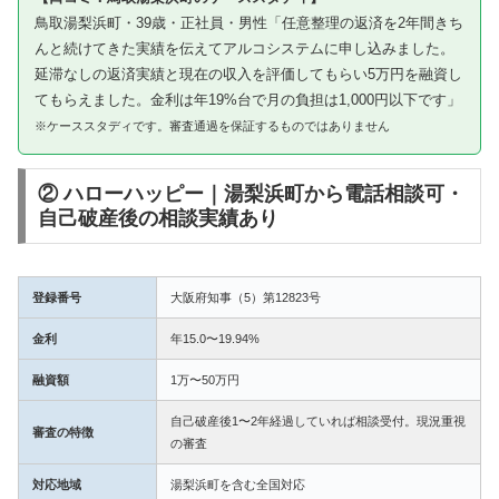
鳥取湯梨浜町・39歳・正社員・男性「任意整理の返済を2年間きち
んと続けてきた実績を伝えてアルコシステムに申し込みました。
延滞なしの返済実績と現在の収入を評価してもらい5万円を融資し
てもらえました。金利は年19%台で月の負担は1,000円以下です」
※ケーススタディです。審査通過を保証するものではありません
② ハローハッピー｜湯梨浜町から電話相談可・
自己破産後の相談実績あり
登録番号
大阪府知事（5）第12823号
金利
年15.0〜19.94%
融資額
1万〜50万円
自己破産後1〜2年経過していれば相談受付。現況重視
審査の特徴
の審査
対応地域
湯梨浜町を含む全国対応