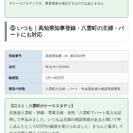
※ケーススタディです。審査通過を保証するものではありません
⑤ いつも｜高知県知事登録・八雲町の主婦・パ
ートにも対応
登録番号
高知県知事（4）第01519号
金利
年14.4〜19.94%
融資額
1万〜50万円
審査の特徴
八雲町の主婦・パート・年金受給者の相談実績豊富
【口コミ：八雲町のケーススタディ】
北海道八雲町・38歳・専業主婦・女性「八雲町でパート収入を証
明して申込みました。いつもは主婦の相談実績があると聞いて申
し込んだところ5万円の融資を受けられました。きちんと返済して