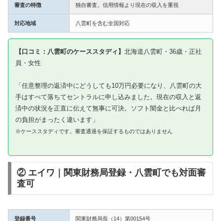
審査の特徴
独自審査。信用情報より現在の収入を重視
対応地域
八雲町を含む全国対応
【口コミ：八雲町のケーススタディ】
北海道八雲町・36歳・正社
員・女性
「任意整理の返済中にどうしても10万円必要になり、八雲町の大
手はすべて落ちてセントラルに申し込みました。現在の収入と返
済中の状況を正直に伝えて無事に可決。ソフト闇金と比べれば月
の負担がまったく違います」
※ケーススタディです。審査通過を保証するものではありません
② エイワ｜関東財務局登録・八雲町でも対面審
査可
登録番号
関東財務局長（14）第00154号