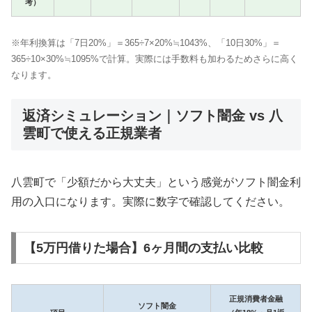
考）
※年利換算は「7日20%」＝365÷7×20%≒1043%、「10日30%」＝
365÷10×30%≒1095%で計算。実際には手数料も加わるためさらに高く
なります。
返済シミュレーション｜ソフト闇金 vs 八
雲町で使える正規業者
八雲町で「少額だから大丈夫」という感覚がソフト闇金利
用の入口になります。実際に数字で確認してください。
【5万円借りた場合】6ヶ月間の支払い比較
正規消費者金融
ソフト闇金