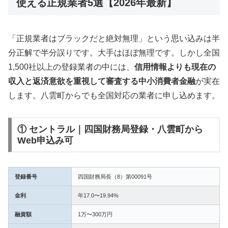
使える正規業者5選【2026年最新】
「正規業者はブラックだと絶対無理」という思い込みは半
分正解で半分誤りです。大手はほぼ無理です。しかし全国
1,500社以上の登録業者の中には、
信用情報よりも現在の
収入と返済意欲を重視して審査する中小消費者金融
が実在
します。八雲町からでも全国対応の業者に申し込めます。
① セントラル｜四国財務局登録・八雲町から
Web申込み可
登録番号
四国財務局長（8）第00091号
金利
年17.0〜19.94%
融資額
1万〜300万円