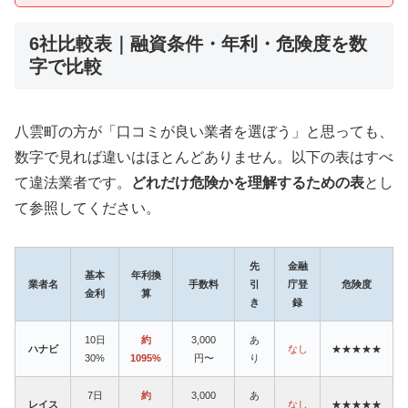
6社比較表｜融資条件・年利・危険度を数
字で比較
八雲町の方が「口コミが良い業者を選ぼう」と思っても、
数字で見れば違いはほとんどありません。以下の表はすべ
て違法業者です。
どれだけ危険かを理解するための表
とし
て参照してください。
先
金融
基本
年利換
業者名
手数料
引
庁登
危険度
金利
算
き
録
10日
約
3,000
あ
ハナビ
なし
★★★★★
30%
1095%
円〜
り
7日
約
3,000
あ
レイス
なし
★★★★★