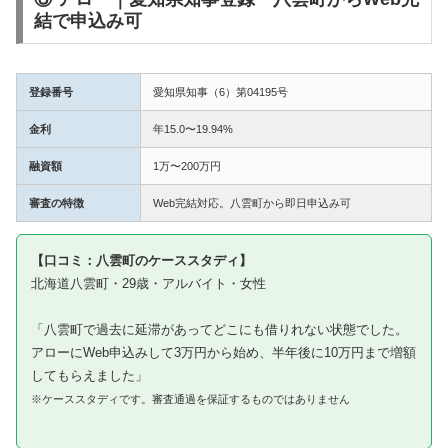
結で申込み可
登録番号
愛知県知事（6）第04195号
金利
年15.0〜19.94%
融資額
1万〜200万円
審査の特徴
Web完結対応。八雲町から即日申込み可
【口コミ：八雲町のケーススタディ】
北海道八雲町・29歳・アルバイト・女性
「八雲町で過去に延滞があってどこにも借りれない状態でした。
アローにWeb申込みして3万円から始め、半年後に10万円まで増額
してもらえました」
※ケーススタディです。審査通過を保証するものではありません