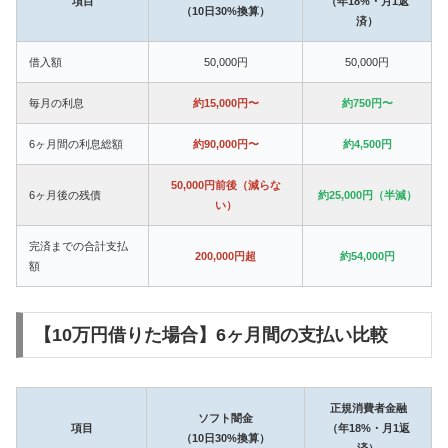
項目
（年18%・月1返
（10日30%換算）
済）
借入額
50,000円
50,000円
毎月の利息
約15,000円〜
約750円〜
6ヶ月間の利息総額
約90,000円〜
約4,500円
50,000円前後（減らな
6ヶ月後の残債
約25,000円（半減）
い）
完済までの合計支払
200,000円超
約54,000円
額
【10万円借りた場合】6ヶ月間の支払い比較
正規消費者金融
ソフト闇金
項目
（年18%・月1返
（10日30%換算）
済）