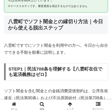
今は信用を積み上げています」
※ケーススタディです。審査通過を保証するものではありません
八雲町でソフト闇金との縁切り方法｜今日
から使える脱出ステップ
八雲町ですでにソフト闇金を利用中の方へ。今日から自分
でできる手順を順番に説明します。
STEP1｜民法708条を理解する【八雲町在住で
も返済義務はゼロ】
ソフト闇金を含む闇金との金銭消費貸借契約は、公序良俗
違反（民法第90条）および不法原因給付（民法第708条）
に該当するため、法的には無効です。八雲町在住であって
ホーム
検索
トップ
サイドバー
も同様です。