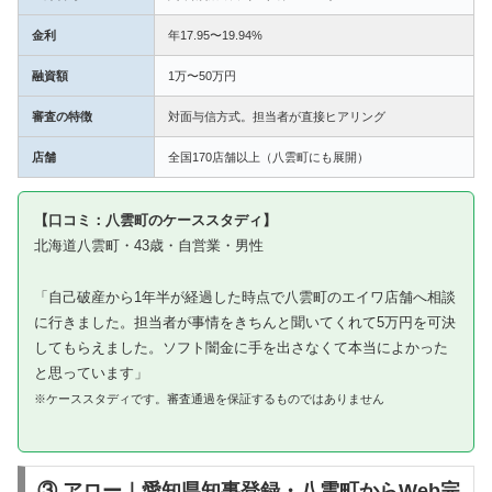
金利
年17.95〜19.94%
融資額
1万〜50万円
審査の特徴
対面与信方式。担当者が直接ヒアリング
店舗
全国170店舗以上（八雲町にも展開）
【口コミ：八雲町のケーススタディ】
北海道八雲町・43歳・自営業・男性
「自己破産から1年半が経過した時点で八雲町のエイワ店舗へ相談
に行きました。担当者が事情をきちんと聞いてくれて5万円を可決
してもらえました。ソフト闇金に手を出さなくて本当によかった
と思っています」
※ケーススタディです。審査通過を保証するものではありません
③ アロー｜愛知県知事登録・八雲町からWeb完