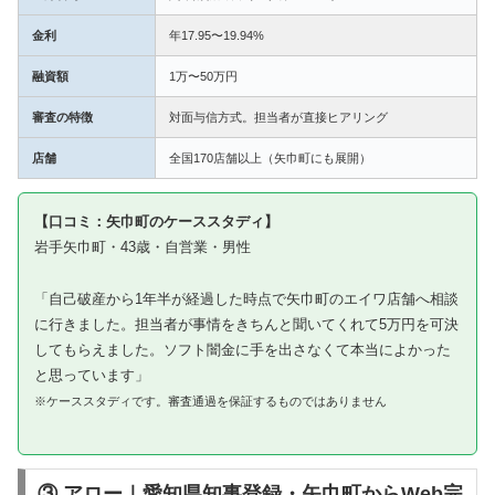
金利
年17.95〜19.94%
融資額
1万〜50万円
審査の特徴
対面与信方式。担当者が直接ヒアリング
店舗
全国170店舗以上（矢巾町にも展開）
【口コミ：矢巾町のケーススタディ】
岩手矢巾町・43歳・自営業・男性
「自己破産から1年半が経過した時点で矢巾町のエイワ店舗へ相談
に行きました。担当者が事情をきちんと聞いてくれて5万円を可決
してもらえました。ソフト闇金に手を出さなくて本当によかった
と思っています」
※ケーススタディです。審査通過を保証するものではありません
③ アロー｜愛知県知事登録・矢巾町からWeb完