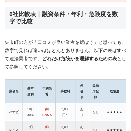
6社比較表｜融資条件・年利・危険度を数
字で比較
矢巾町の方が「口コミが良い業者を選ぼう」と思っても、
数字で見れば違いはほとんどありません。以下の表はすべ
て違法業者です。
どれだけ危険かを理解するための表
とし
て参照してください。
先
金融
基本
年利換
業者名
手数料
引
庁登
危険度
金利
算
き
録
10日
約
3,000
あ
ハナビ
なし
★★★★★
30%
1095%
円〜
り
7日
約
3,000
あ
レイス
なし
★★★★★