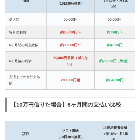
項目
（年18%・月1返
（10日30%換算）
済）
借入額
50,000円
50,000円
毎月の利息
約15,000円〜
約750円〜
6ヶ月間の利息総額
約90,000円〜
約4,500円
50,000円前後（減らな
6ヶ月後の残債
約25,000円（半減）
い）
完済までの合計支払
200,000円超
約54,000円
額
【10万円借りた場合】6ヶ月間の支払い比較
正規消費者金融
ソフト闇金
項目
（年18%・月1返
（10日30%換算）
済）