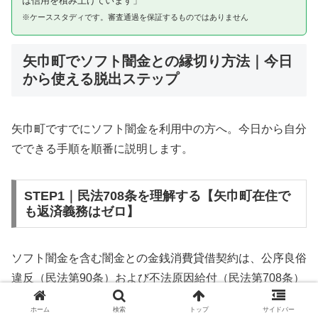
は信用を積み上げています」
※ケーススタディです。審査通過を保証するものではありません
矢巾町でソフト闇金との縁切り方法｜今日
から使える脱出ステップ
矢巾町ですでにソフト闇金を利用中の方へ。今日から自分
でできる手順を順番に説明します。
STEP1｜民法708条を理解する【矢巾町在住で
も返済義務はゼロ】
ソフト闇金を含む闇金との金銭消費貸借契約は、公序良俗
違反（民法第90条）および不法原因給付（民法第708条）
に該当するため、法的には無効です。矢巾町在住であって
ホーム
検索
トップ
サイドバー
も同様です。