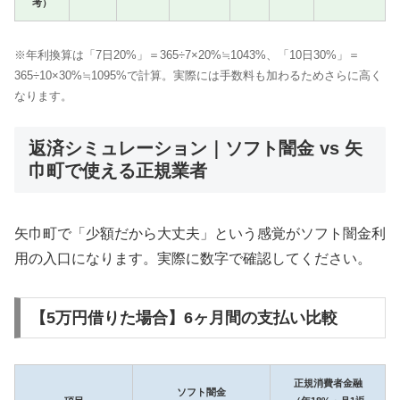
考）
※年利換算は「7日20%」＝365÷7×20%≒1043%、「10日30%」＝
365÷10×30%≒1095%で計算。実際には手数料も加わるためさらに高く
なります。
返済シミュレーション｜ソフト闇金 vs 矢
巾町で使える正規業者
矢巾町で「少額だから大丈夫」という感覚がソフト闇金利
用の入口になります。実際に数字で確認してください。
【5万円借りた場合】6ヶ月間の支払い比較
正規消費者金融
ソフト闇金