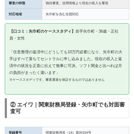
審査の特徴
独自審査。信用情報より現在の収入を重視
対応地域
矢巾町を含む全国対応
【口コミ：矢巾町のケーススタディ】
岩手矢巾町・36歳・正社
員・女性
「任意整理の返済中にどうしても10万円必要になり、矢巾町の大
手はすべて落ちてセントラルに申し込みました。現在の収入と返
済中の状況を正直に伝えて無事に可決。ソフト闇金と比べれば月
の負担がまったく違います」
※ケーススタディです。審査通過を保証するものではありません
② エイワ｜関東財務局登録・矢巾町でも対面審
査可
登録番号
関東財務局長（14）第00154号