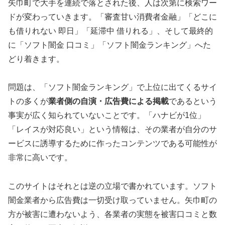
矢巾町で大手を連続で落とされた後、人は次第に検索ワー
ドが変わっていきます。「審査甘い消費者金融」「どこに
も借りれない 即日」「延滞中 借りれる」、そして最終的
に「ソフト闇金 口コミ」「ソフト闇金ランキング」へた
どり着きます。
問題は、「ソフト闇金ランキング」で上位に出てくるサイ
トの多くが
業者側の自演・広告費による掲載
であるという
事実が広く知られていないことです。「ハナビが1位」
「レイスが対応良い」という情報は、その業者が自分のサ
ービスに誘導するために作ったコンテンツである可能性が
非常に高いです。
このサイトはそれとは逆の立場で書かれています。ソフト
闇金業者から広告費は一切受け取っていません。矢巾町の
方が被害に遭わないよう、各業者の実態を被害口コミと数