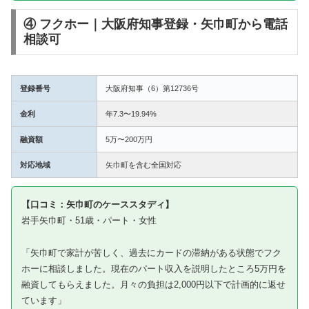
④ フクホー｜大阪府知事登録・矢巾町から電話
相談可
登録番号
大阪府知事（6）第12736号
金利
年7.3〜19.94%
融資額
5万〜200万円
対応地域
矢巾町を含む全国対応
【口コミ：矢巾町のケーススタディ】
岩手矢巾町・51歳・パート・女性
「矢巾町で家計が苦しく、過去にカードの滞納がある状態でフク
ホーに相談しました。現在のパート収入を説明したところ5万円を
融資してもらえました。月々の負担は2,000円以下で計画的に返せ
ています」