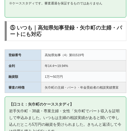
※ケーススタディです。審査通過を保証するものではありません
⑤ いつも｜高知県知事登録・矢巾町の主婦・パ
ートにも対応
登録番号
高知県知事（4）第01519号
金利
年14.4〜19.94%
融資額
1万〜50万円
審査の特徴
矢巾町の主婦・パート・年金受給者の相談実績豊富
【口コミ：矢巾町のケーススタディ】
岩手矢巾町・38歳・専業主婦・女性「矢巾町でパート収入を証明
して申込みました。いつもは主婦の相談実績があると聞いて申し
込んだところ5万円の融資を受けられました。きちんと返済して今