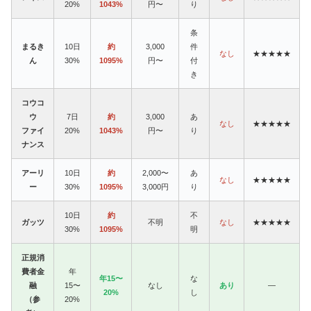
20%
1043%
円〜
り
条
まるき
10日
約
3,000
件
なし
★★★★★
ん
30%
1095%
円〜
付
き
コウコ
ウ
7日
約
3,000
あ
なし
★★★★★
ファイ
20%
1043%
円〜
り
ナンス
アーリ
10日
約
2,000〜
あ
なし
★★★★★
ー
30%
1095%
3,000円
り
10日
約
不
ガッツ
不明
なし
★★★★★
30%
1095%
明
正規消
費者金
年
年15〜
な
融
15〜
なし
あり
—
20%
し
（参
20%