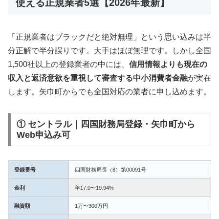
使える正規業者5選【2026年最新】
「正規業者はブラックだと絶対無理」という思い込みは半
分正解で半分誤りです。大手はほぼ無理です。しかし全国
1,500社以上の登録業者の中には、
信用情報よりも現在の
収入と返済意欲を重視して審査する中小消費者金融
が実在
します。矢巾町からでも全国対応の業者に申し込めます。
① セントラル｜四国財務局登録・矢巾町から
Web申込み可
登録番号
四国財務局長（8）第00091号
金利
年17.0〜19.94%
融資額
1万〜300万円