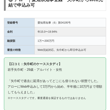
結で申込み可
登録番号
愛知県知事（6）第04195号
金利
年15.0〜19.94%
融資額
1万〜200万円
審査の特徴
Web完結対応。矢巾町から即日申込み可
【口コミ：矢巾町のケーススタディ】
岩手矢巾町・29歳・アルバイト・女性
「矢巾町で過去に延滞があってどこにも借りれない状態でした。
アローにWeb申込みして3万円から始め、半年後に10万円まで増額
してもらえました」
※ケーススタディです。審査通過を保証するものではありません