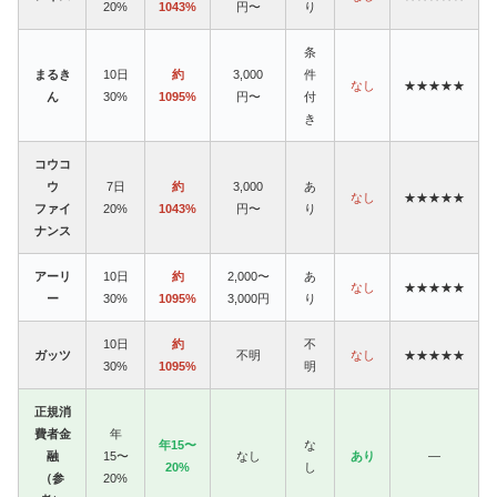
20%
1043%
円〜
り
条
まるき
10日
約
3,000
件
なし
★★★★★
ん
30%
1095%
円〜
付
き
コウコ
ウ
7日
約
3,000
あ
なし
★★★★★
ファイ
20%
1043%
円〜
り
ナンス
アーリ
10日
約
2,000〜
あ
なし
★★★★★
ー
30%
1095%
3,000円
り
10日
約
不
ガッツ
不明
なし
★★★★★
30%
1095%
明
正規消
費者金
年
年15〜
な
融
15〜
なし
あり
—
20%
し
（参
20%