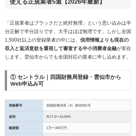
使える正規業者5選【2026年最新】
「正規業者はブラックだと絶対無理」という思い込みは半
分正解で半分誤りです。大手はほぼ無理です。しかし全国
1,500社以上の登録業者の中には、
信用情報よりも現在の
収入と返済意欲を重視して審査する中小消費者金融
が実在
します。雲仙市からでも全国対応の業者に申し込めます。
① セントラル｜四国財務局登録・雲仙市から
Web申込み可
登録番号
四国財務局長（8）第00091号
金利
年17.0〜19.94%
融資額
1万〜300万円