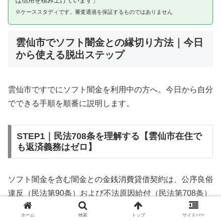
は信用を積み上げています」
※ケーススタディです。審査通過を保証するものではありません
雲仙市でソフト闇金との縁切り方法｜今日
から使える脱出ステップ
雲仙市ですでにソフト闇金を利用中の方へ。今日から自分
でできる手順を順番に説明します。
STEP1｜民法708条を理解する【雲仙市在住で
も返済義務はゼロ】
ソフト闇金を含む闇金との金銭消費貸借契約は、公序良俗
違反（民法第90条）および不法原因給付（民法第708条）
に該当するため、法的には無効です。雲仙市在住であって
ホーム
検索
トップ
サイドバー
も同様です。