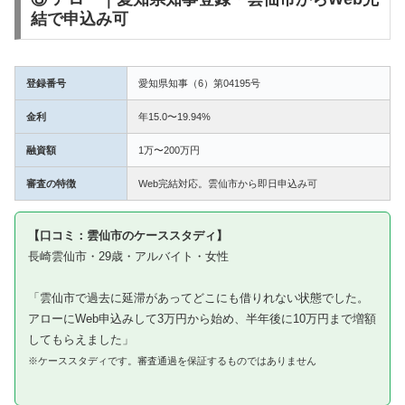
結で申込み可
登録番号
愛知県知事（6）第04195号
金利
年15.0〜19.94%
融資額
1万〜200万円
審査の特徴
Web完結対応。雲仙市から即日申込み可
【口コミ：雲仙市のケーススタディ】
長崎雲仙市・29歳・アルバイト・女性
「雲仙市で過去に延滞があってどこにも借りれない状態でした。
アローにWeb申込みして3万円から始め、半年後に10万円まで増額
してもらえました」
※ケーススタディです。審査通過を保証するものではありません