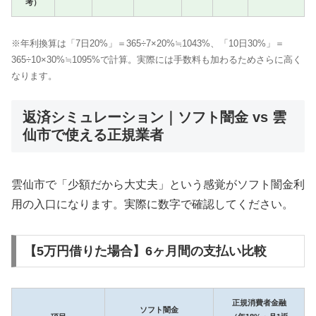
考）
※年利換算は「7日20%」＝365÷7×20%≒1043%、「10日30%」＝
365÷10×30%≒1095%で計算。実際には手数料も加わるためさらに高く
なります。
返済シミュレーション｜ソフト闇金 vs 雲
仙市で使える正規業者
雲仙市で「少額だから大丈夫」という感覚がソフト闇金利
用の入口になります。実際に数字で確認してください。
【5万円借りた場合】6ヶ月間の支払い比較
正規消費者金融
ソフト闇金