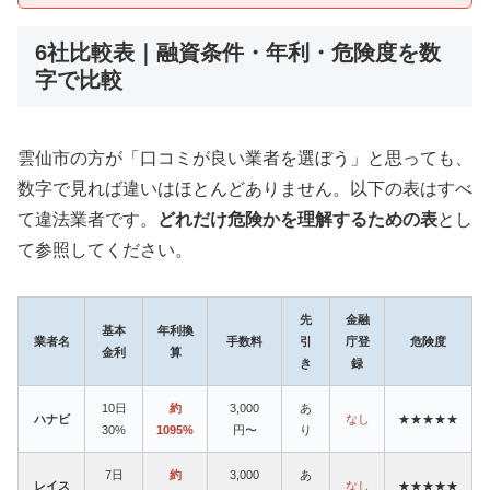
6社比較表｜融資条件・年利・危険度を数
字で比較
雲仙市の方が「口コミが良い業者を選ぼう」と思っても、
数字で見れば違いはほとんどありません。以下の表はすべ
て違法業者です。
どれだけ危険かを理解するための表
とし
て参照してください。
先
金融
基本
年利換
業者名
手数料
引
庁登
危険度
金利
算
き
録
10日
約
3,000
あ
ハナビ
なし
★★★★★
30%
1095%
円〜
り
7日
約
3,000
あ
レイス
なし
★★★★★