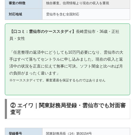
審査の特徴
独自審査。信用情報より現在の収入を重視
対応地域
雲仙市を含む全国対応
【口コミ：雲仙市のケーススタディ】
長崎雲仙市・36歳・正社
員・女性
「任意整理の返済中にどうしても10万円必要になり、雲仙市の大
手はすべて落ちてセントラルに申し込みました。現在の収入と返
済中の状況を正直に伝えて無事に可決。ソフト闇金と比べれば月
の負担がまったく違います」
※ケーススタディです。審査通過を保証するものではありません
② エイワ｜関東財務局登録・雲仙市でも対面審
査可
登録番号
関東財務局長（14）第00154号