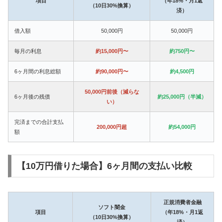
項目
（年18%・月1返
（10日30%換算）
済）
借入額
50,000円
50,000円
毎月の利息
約15,000円〜
約750円〜
6ヶ月間の利息総額
約90,000円〜
約4,500円
50,000円前後（減らな
6ヶ月後の残債
約25,000円（半減）
い）
完済までの合計支払
200,000円超
約54,000円
額
【10万円借りた場合】6ヶ月間の支払い比較
正規消費者金融
ソフト闇金
項目
（年18%・月1返
（10日30%換算）
済）