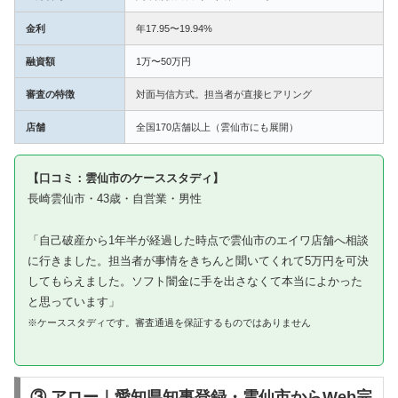
金利
年17.95〜19.94%
融資額
1万〜50万円
審査の特徴
対面与信方式。担当者が直接ヒアリング
店舗
全国170店舗以上（雲仙市にも展開）
【口コミ：雲仙市のケーススタディ】
長崎雲仙市・43歳・自営業・男性
「自己破産から1年半が経過した時点で雲仙市のエイワ店舗へ相談
に行きました。担当者が事情をきちんと聞いてくれて5万円を可決
してもらえました。ソフト闇金に手を出さなくて本当によかった
と思っています」
※ケーススタディです。審査通過を保証するものではありません
③ アロー｜愛知県知事登録・雲仙市からWeb完