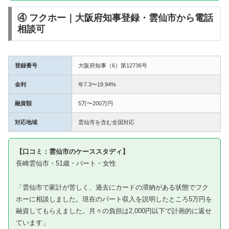
④ フクホー｜大阪府知事登録・雲仙市から電話
相談可
登録番号
大阪府知事（6）第12736号
金利
年7.3〜19.94%
融資額
5万〜200万円
対応地域
雲仙市を含む全国対応
【口コミ：雲仙市のケーススタディ】
長崎雲仙市・51歳・パート・女性
「雲仙市で家計が苦しく、過去にカードの滞納がある状態でフク
ホーに相談しました。現在のパート収入を説明したところ5万円を
融資してもらえました。月々の負担は2,000円以下で計画的に返せ
ています」