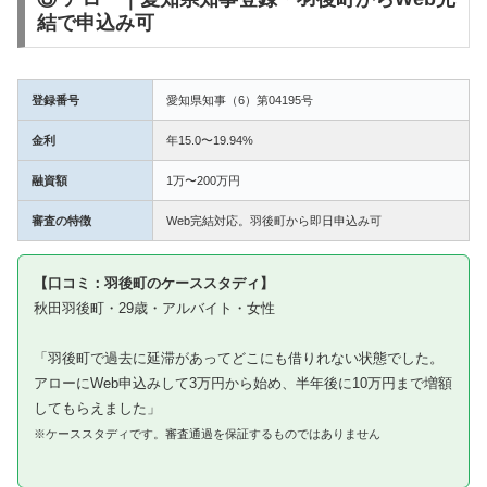
結で申込み可
登録番号
愛知県知事（6）第04195号
金利
年15.0〜19.94%
融資額
1万〜200万円
審査の特徴
Web完結対応。羽後町から即日申込み可
【口コミ：羽後町のケーススタディ】
秋田羽後町・29歳・アルバイト・女性
「羽後町で過去に延滞があってどこにも借りれない状態でした。
アローにWeb申込みして3万円から始め、半年後に10万円まで増額
してもらえました」
※ケーススタディです。審査通過を保証するものではありません