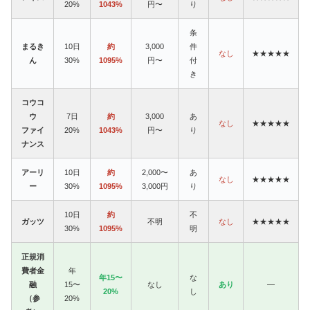
20%
1043%
円〜
り
条
まるき
10日
約
3,000
件
なし
★★★★★
ん
30%
1095%
円〜
付
き
コウコ
ウ
7日
約
3,000
あ
なし
★★★★★
ファイ
20%
1043%
円〜
り
ナンス
アーリ
10日
約
2,000〜
あ
なし
★★★★★
ー
30%
1095%
3,000円
り
10日
約
不
ガッツ
不明
なし
★★★★★
30%
1095%
明
正規消
費者金
年
年15〜
な
融
15〜
なし
あり
—
20%
し
（参
20%