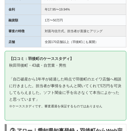
金利
年17.95〜19.94%
融資額
1万〜50万円
審査の特徴
対面与信方式。担当者が直接ヒアリング
店舗
全国170店舗以上（羽後町にも展開）
【口コミ：羽後町のケーススタディ】
秋田羽後町・43歳・自営業・男性
「自己破産から1年半が経過した時点で羽後町のエイワ店舗へ相談
に行きました。担当者が事情をきちんと聞いてくれて5万円を可決
してもらえました。ソフト闇金に手を出さなくて本当によかった
と思っています」
※ケーススタディです。審査通過を保証するものではありません
③ アロー｜愛知県知事登録・羽後町からWeb完