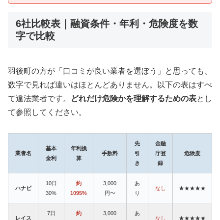
6社比較表｜融資条件・年利・危険度を数
字で比較
羽後町の方が「口コミが良い業者を選ぼう」と思っても、
数字で見れば違いはほとんどありません。以下の表はすべ
て違法業者です。
どれだけ危険かを理解するための表
とし
て参照してください。
先
金融
基本
年利換
業者名
手数料
引
庁登
危険度
金利
算
き
録
10日
約
3,000
あ
ハナビ
なし
★★★★★
30%
1095%
円〜
り
7日
約
3,000
あ
レイス
なし
★★★★★