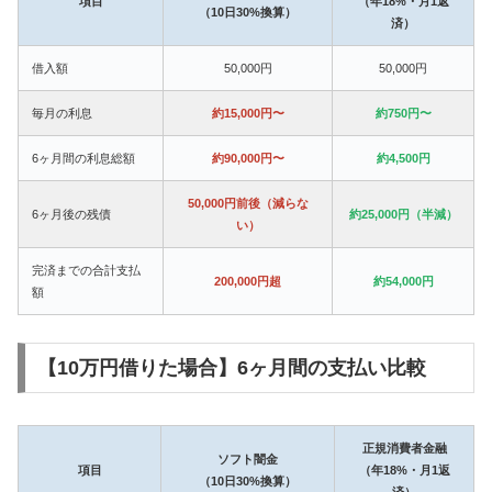
項目
（年18%・月1返
（10日30%換算）
済）
借入額
50,000円
50,000円
毎月の利息
約15,000円〜
約750円〜
6ヶ月間の利息総額
約90,000円〜
約4,500円
50,000円前後（減らな
6ヶ月後の残債
約25,000円（半減）
い）
完済までの合計支払
200,000円超
約54,000円
額
【10万円借りた場合】6ヶ月間の支払い比較
正規消費者金融
ソフト闇金
項目
（年18%・月1返
（10日30%換算）
済）