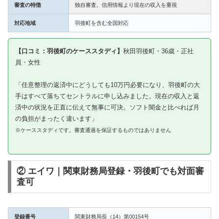
審査の特徴
独自審査。信用情報より現在の収入を重視
対応地域
羽後町を含む全国対応
【口コミ：羽後町のケーススタディ】
秋田羽後町・36歳・正社
員・女性
「任意整理の返済中にどうしても10万円必要になり、羽後町の大
手はすべて落ちてセントラルに申し込みました。現在の収入と返
済中の状況を正直に伝えて無事に可決。ソフト闇金と比べれば月
の負担がまったく違います」
※ケーススタディです。審査通過を保証するものではありません
② エイワ｜関東財務局登録・羽後町でも対面審
査可
登録番号
関東財務局長（14）第00154号