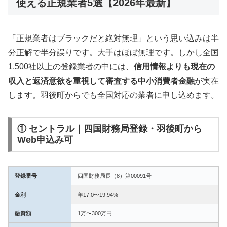
使える正規業者5選【2026年最新】
「正規業者はブラックだと絶対無理」という思い込みは半
分正解で半分誤りです。大手はほぼ無理です。しかし全国
1,500社以上の登録業者の中には、
信用情報よりも現在の
収入と返済意欲を重視して審査する中小消費者金融
が実在
します。羽後町からでも全国対応の業者に申し込めます。
① セントラル｜四国財務局登録・羽後町から
Web申込み可
登録番号
四国財務局長（8）第00091号
金利
年17.0〜19.94%
融資額
1万〜300万円