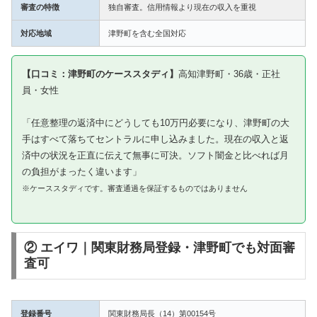
審査の特徴
独自審査。信用情報より現在の収入を重視
対応地域
津野町を含む全国対応
【口コミ：津野町のケーススタディ】
高知津野町・36歳・正社
員・女性
「任意整理の返済中にどうしても10万円必要になり、津野町の大
手はすべて落ちてセントラルに申し込みました。現在の収入と返
済中の状況を正直に伝えて無事に可決。ソフト闇金と比べれば月
の負担がまったく違います」
※ケーススタディです。審査通過を保証するものではありません
② エイワ｜関東財務局登録・津野町でも対面審
査可
登録番号
関東財務局長（14）第00154号