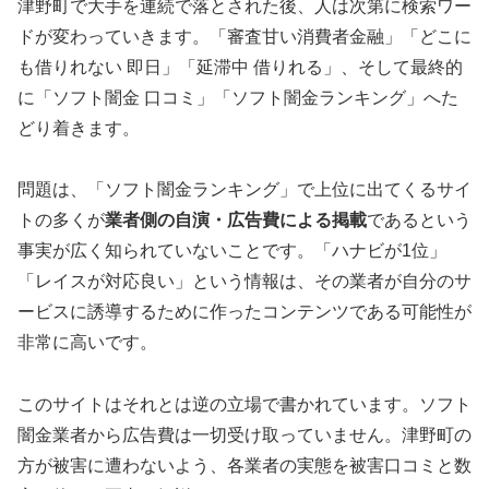
津野町で大手を連続で落とされた後、人は次第に検索ワー
ドが変わっていきます。「審査甘い消費者金融」「どこに
も借りれない 即日」「延滞中 借りれる」、そして最終的
に「ソフト闇金 口コミ」「ソフト闇金ランキング」へた
どり着きます。
問題は、「ソフト闇金ランキング」で上位に出てくるサイ
トの多くが
業者側の自演・広告費による掲載
であるという
事実が広く知られていないことです。「ハナビが1位」
「レイスが対応良い」という情報は、その業者が自分のサ
ービスに誘導するために作ったコンテンツである可能性が
非常に高いです。
このサイトはそれとは逆の立場で書かれています。ソフト
闇金業者から広告費は一切受け取っていません。津野町の
方が被害に遭わないよう、各業者の実態を被害口コミと数