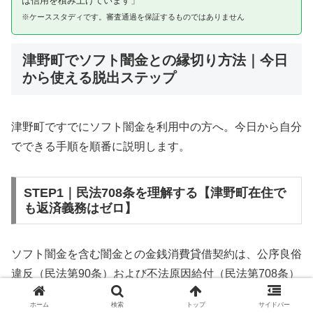
は信用を積み上げています」
※ケーススタディです。審査通過を保証するものではありません
津野町でソフト闇金との縁切り方法｜今日
から使える脱出ステップ
津野町ですでにソフト闇金を利用中の方へ。今日から自分
でできる手順を順番に説明します。
STEP1｜民法708条を理解する【津野町在住で
も返済義務はゼロ】
ソフト闇金を含む闇金との金銭消費貸借契約は、公序良俗
違反（民法第90条）および不法原因給付（民法第708条）
に該当するため、法的には無効です。津野町在住であって
ホーム
検索
トップ
サイドバー
も同様です。