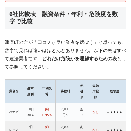
6社比較表｜融資条件・年利・危険度を数
字で比較
津野町の方が「口コミが良い業者を選ぼう」と思っても、
数字で見れば違いはほとんどありません。以下の表はすべ
て違法業者です。
どれだけ危険かを理解するための表
とし
て参照してください。
先
金融
基本
年利換
業者名
手数料
引
庁登
危険度
金利
算
き
録
10日
約
3,000
あ
ハナビ
なし
★★★★★
30%
1095%
円〜
り
7日
約
3,000
あ
レイス
なし
★★★★★