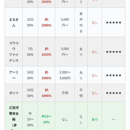
20%
1043%
円〜
り
条
まるき
10日
約
3,000
件
なし
★★★★★
ん
30%
1095%
円〜
付
き
コウコ
ウ
7日
約
3,000
あ
なし
★★★★★
ファイ
20%
1043%
円〜
り
ナンス
アーリ
10日
約
2,000〜
あ
なし
★★★★★
ー
30%
1095%
3,000円
り
10日
約
不
ガッツ
不明
なし
★★★★★
30%
1095%
明
正規消
費者金
年
年15〜
な
融
15〜
なし
あり
—
20%
し
（参
20%