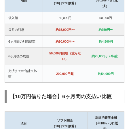
項目
（年18%・月1返
（10日30%換算）
済）
借入額
50,000円
50,000円
毎月の利息
約15,000円〜
約750円〜
6ヶ月間の利息総額
約90,000円〜
約4,500円
50,000円前後（減らな
6ヶ月後の残債
約25,000円（半減）
い）
完済までの合計支払
200,000円超
約54,000円
額
【10万円借りた場合】6ヶ月間の支払い比較
正規消費者金融
ソフト闇金
項目
（年18%・月1返
（10日30%換算）
済）