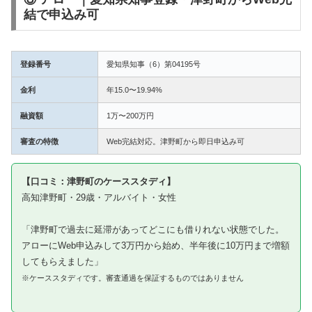
結で申込み可
登録番号
愛知県知事（6）第04195号
金利
年15.0〜19.94%
融資額
1万〜200万円
審査の特徴
Web完結対応。津野町から即日申込み可
【口コミ：津野町のケーススタディ】
高知津野町・29歳・アルバイト・女性
「津野町で過去に延滞があってどこにも借りれない状態でした。
アローにWeb申込みして3万円から始め、半年後に10万円まで増額
してもらえました」
※ケーススタディです。審査通過を保証するものではありません