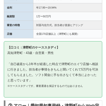
金利
年17.95〜19.94%
融資額
1万〜50万円
審査の特徴
対面与信方式。担当者が直接ヒアリング
店舗
全国170店舗以上（津野町にも展開）
【口コミ：津野町のケーススタディ】
高知津野町・43歳・自営業・男性
「自己破産から1年半が経過した時点で津野町のエイワ店舗へ相談
に行きました。担当者が事情をきちんと聞いてくれて5万円を可決
してもらえました。ソフト闇金に手を出さなくて本当によかった
と思っています」
※ケーススタディです。審査通過を保証するものではありません
③ アロー｜愛知県知事登録・津野町からWeb完