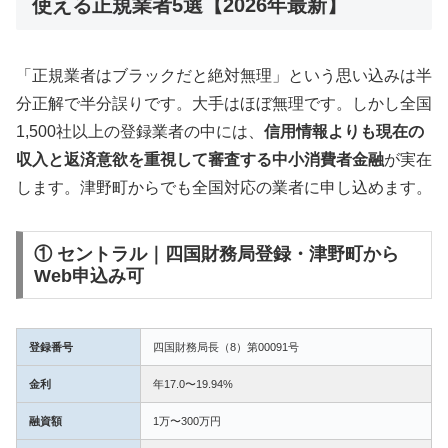
使える正規業者5選【2026年最新】
「正規業者はブラックだと絶対無理」という思い込みは半
分正解で半分誤りです。大手はほぼ無理です。しかし全国
1,500社以上の登録業者の中には、
信用情報よりも現在の
収入と返済意欲を重視して審査する中小消費者金融
が実在
します。津野町からでも全国対応の業者に申し込めます。
① セントラル｜四国財務局登録・津野町から
Web申込み可
登録番号
四国財務局長（8）第00091号
金利
年17.0〜19.94%
融資額
1万〜300万円