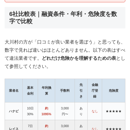
6社比較表｜融資条件・年利・危険度を数
字で比較
大川村の方が「口コミが良い業者を選ぼう」と思っても、
数字で見れば違いはほとんどありません。以下の表はすべ
て違法業者です。
どれだけ危険かを理解するための表
とし
て参照してください。
先
金融
基本
年利換
業者名
手数料
引
庁登
危険度
金利
算
き
録
10日
約
3,000
あ
ハナビ
なし
★★★★★
30%
1095%
円〜
り
7日
約
3,000
あ
レイス
なし
★★★★★