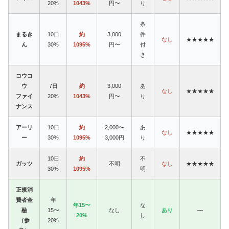
20%
1043%
円〜
り
条
まるき
10日
約
3,000
件
なし
★★★★★
ん
30%
1095%
円〜
付
き
コウコ
ウ
7日
約
3,000
あ
なし
★★★★★
ファイ
20%
1043%
円〜
り
ナンス
アーリ
10日
約
2,000〜
あ
なし
★★★★★
ー
30%
1095%
3,000円
り
10日
約
不
ガッツ
不明
なし
★★★★★
30%
1095%
明
正規消
費者金
年
年15〜
な
融
15〜
なし
あり
—
20%
し
（参
20%