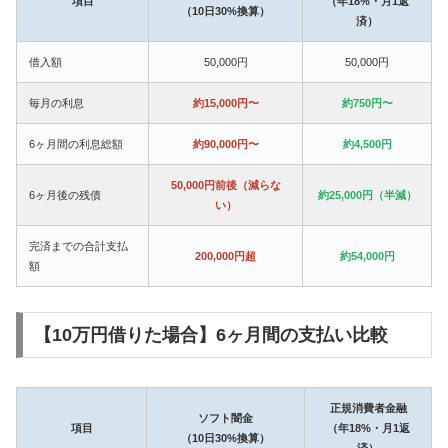
項目
（年18%・月1返
（10日30%換算）
済）
借入額
50,000円
50,000円
毎月の利息
約15,000円〜
約750円〜
6ヶ月間の利息総額
約90,000円〜
約4,500円
50,000円前後（減らな
6ヶ月後の残債
約25,000円（半減）
い）
完済までの合計支払
200,000円超
約54,000円
額
【10万円借りた場合】6ヶ月間の支払い比較
正規消費者金融
ソフト闇金
項目
（年18%・月1返
（10日30%換算）
済）