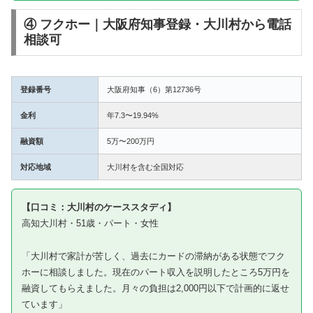
④ フクホー｜大阪府知事登録・大川村から電話
相談可
登録番号
大阪府知事（6）第12736号
金利
年7.3〜19.94%
融資額
5万〜200万円
対応地域
大川村を含む全国対応
【口コミ：大川村のケーススタディ】
高知大川村・51歳・パート・女性
「大川村で家計が苦しく、過去にカードの滞納がある状態でフク
ホーに相談しました。現在のパート収入を説明したところ5万円を
融資してもらえました。月々の負担は2,000円以下で計画的に返せ
ています」