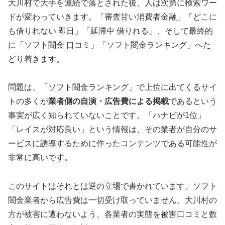
大川村で大手を連続で落とされた後、人は次第に検索ワー
ドが変わっていきます。「審査甘い消費者金融」「どこに
も借りれない 即日」「延滞中 借りれる」、そして最終的
に「ソフト闇金 口コミ」「ソフト闇金ランキング」へた
どり着きます。
問題は、「ソフト闇金ランキング」で上位に出てくるサイ
トの多くが
業者側の自演・広告費による掲載
であるという
事実が広く知られていないことです。「ハナビが1位」
「レイスが対応良い」という情報は、その業者が自分のサ
ービスに誘導するために作ったコンテンツである可能性が
非常に高いです。
このサイトはそれとは逆の立場で書かれています。ソフト
闇金業者から広告費は一切受け取っていません。大川村の
方が被害に遭わないよう、各業者の実態を被害口コミと数