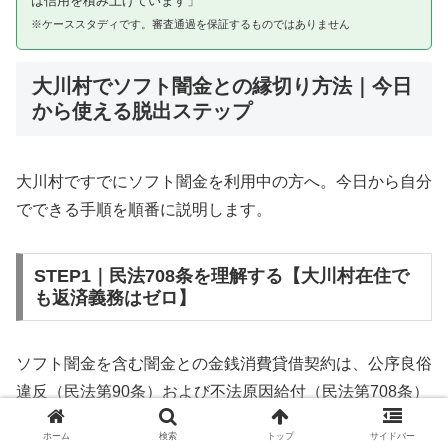
は信用を積み上げています」
※ケーススタディです。審査通過を保証するものではありません
大川村でソフト闇金との縁切り方法｜今日
から使える脱出ステップ
大川村ですでにソフト闇金を利用中の方へ。今日から自分
でできる手順を順番に説明します。
STEP1｜民法708条を理解する【大川村在住で
も返済義務はゼロ】
ソフト闇金を含む闇金との金銭消費貸借契約は、公序良俗
違反（民法第90条）および不法原因給付（民法第708条）
に該当するため、法的には無効です。大川村在住であって
ホーム
検索
トップ
サイドバー
も同様です。