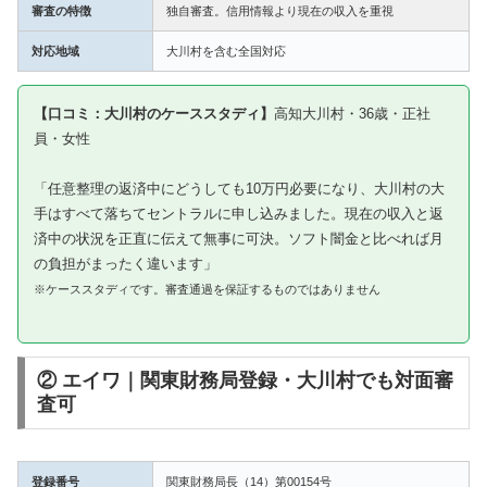
審査の特徴
独自審査。信用情報より現在の収入を重視
対応地域
大川村を含む全国対応
【口コミ：大川村のケーススタディ】
高知大川村・36歳・正社
員・女性
「任意整理の返済中にどうしても10万円必要になり、大川村の大
手はすべて落ちてセントラルに申し込みました。現在の収入と返
済中の状況を正直に伝えて無事に可決。ソフト闇金と比べれば月
の負担がまったく違います」
※ケーススタディです。審査通過を保証するものではありません
② エイワ｜関東財務局登録・大川村でも対面審
査可
登録番号
関東財務局長（14）第00154号