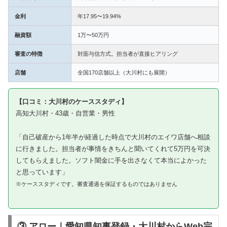
金利
年17.95〜19.94%
融資額
1万〜50万円
審査の特徴
対面与信方式。担当者が直接ヒアリング
店舗
全国170店舗以上（大川村にも展開）
【口コミ：大川村のケーススタディ】
高知大川村・43歳・自営業・男性
「自己破産から1年半が経過した時点で大川村のエイワ店舗へ相談
に行きました。担当者が事情をきちんと聞いてくれて5万円を可決
してもらえました。ソフト闇金に手を出さなくて本当によかった
と思っています」
※ケーススタディです。審査通過を保証するものではありません
③ アロー｜愛知県知事登録・大川村からWeb完