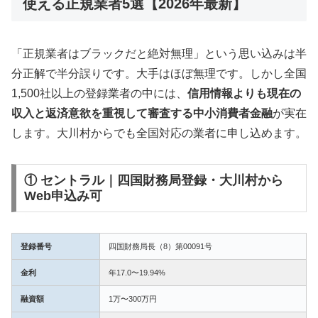
使える正規業者5選【2026年最新】
「正規業者はブラックだと絶対無理」という思い込みは半
分正解で半分誤りです。大手はほぼ無理です。しかし全国
1,500社以上の登録業者の中には、
信用情報よりも現在の
収入と返済意欲を重視して審査する中小消費者金融
が実在
します。大川村からでも全国対応の業者に申し込めます。
① セントラル｜四国財務局登録・大川村から
Web申込み可
登録番号
四国財務局長（8）第00091号
金利
年17.0〜19.94%
融資額
1万〜300万円