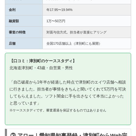
金利
年17.95〜19.94%
融資額
1万〜50万円
審査の特徴
対面与信方式。担当者が直接ヒアリング
店舗
全国170店舗以上（津別町にも展開）
【口コミ：津別町のケーススタディ】
北海道津別町・43歳・自営業・男性
「自己破産から1年半が経過した時点で津別町のエイワ店舗へ相談
に行きました。担当者が事情をきちんと聞いてくれて5万円を可決
してもらえました。ソフト闇金に手を出さなくて本当によかった
と思っています」
※ケーススタディです。審査通過を保証するものではありません
③ アロー｜愛知県知事登録・津別町からWeb完