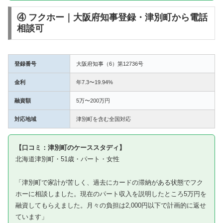
④ フクホー｜大阪府知事登録・津別町から電話
相談可
登録番号
大阪府知事（6）第12736号
金利
年7.3〜19.94%
融資額
5万〜200万円
対応地域
津別町を含む全国対応
【口コミ：津別町のケーススタディ】
北海道津別町・51歳・パート・女性
「津別町で家計が苦しく、過去にカードの滞納がある状態でフク
ホーに相談しました。現在のパート収入を説明したところ5万円を
融資してもらえました。月々の負担は2,000円以下で計画的に返せ
ています」