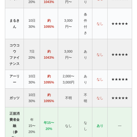
20%
1043%
円〜
り
条
まるき
10日
約
3,000
件
なし
★★★★★
ん
30%
1095%
円〜
付
き
コウコ
ウ
7日
約
3,000
あ
なし
★★★★★
ファイ
20%
1043%
円〜
り
ナンス
アーリ
10日
約
2,000〜
あ
なし
★★★★★
ー
30%
1095%
3,000円
り
10日
約
不
ガッツ
不明
なし
★★★★★
30%
1095%
明
正規消
費者金
年
年15〜
な
融
15〜
なし
あり
—
20%
し
（参
20%