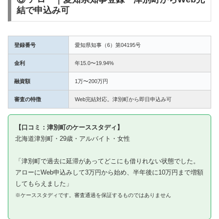
結で申込み可
登録番号
愛知県知事（6）第04195号
金利
年15.0〜19.94%
融資額
1万〜200万円
審査の特徴
Web完結対応。津別町から即日申込み可
【口コミ：津別町のケーススタディ】
北海道津別町・29歳・アルバイト・女性
「津別町で過去に延滞があってどこにも借りれない状態でした。
アローにWeb申込みして3万円から始め、半年後に10万円まで増額
してもらえました」
※ケーススタディです。審査通過を保証するものではありません