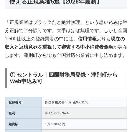
使える正規業者5選【2026年最新】
「正規業者はブラックだと絶対無理」という思い込みは半
分正解で半分誤りです。大手はほぼ無理です。しかし全国
1,500社以上の登録業者の中には、
信用情報よりも現在の
収入と返済意欲を重視して審査する中小消費者金融
が実在
します。津別町からでも全国対応の業者に申し込めます。
① セントラル｜四国財務局登録・津別町から
Web申込み可
登録番号
四国財務局長（8）第00091号
金利
年17.0〜19.94%
融資額
1万〜300万円