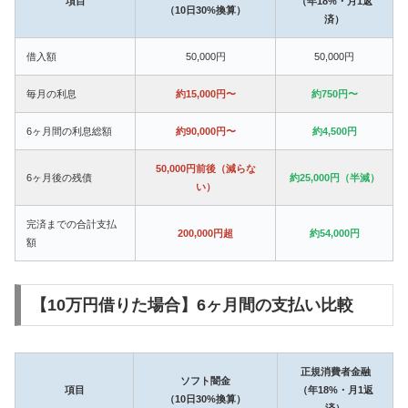
項目
（年18%・月1返
（10日30%換算）
済）
借入額
50,000円
50,000円
毎月の利息
約15,000円〜
約750円〜
6ヶ月間の利息総額
約90,000円〜
約4,500円
50,000円前後（減らな
6ヶ月後の残債
約25,000円（半減）
い）
完済までの合計支払
200,000円超
約54,000円
額
【10万円借りた場合】6ヶ月間の支払い比較
正規消費者金融
ソフト闇金
項目
（年18%・月1返
（10日30%換算）
済）