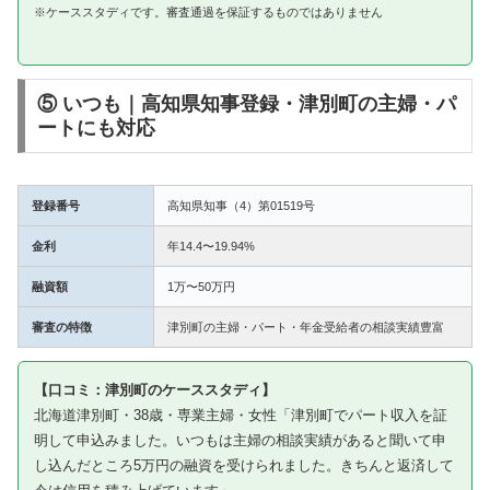
※ケーススタディです。審査通過を保証するものではありません
⑤ いつも｜高知県知事登録・津別町の主婦・パ
ートにも対応
登録番号
高知県知事（4）第01519号
金利
年14.4〜19.94%
融資額
1万〜50万円
審査の特徴
津別町の主婦・パート・年金受給者の相談実績豊富
【口コミ：津別町のケーススタディ】
北海道津別町・38歳・専業主婦・女性「津別町でパート収入を証
明して申込みました。いつもは主婦の相談実績があると聞いて申
し込んだところ5万円の融資を受けられました。きちんと返済して