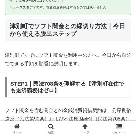
今は信用を積み上げています」
※ケーススタディです。審査通過を保証するものではありません
津別町でソフト闇金との縁切り方法｜今日
から使える脱出ステップ
津別町ですでにソフト闇金を利用中の方へ。今日から自分
でできる手順を順番に説明します。
STEP1｜民法708条を理解する【津別町在住で
も返済義務はゼロ】
ソフト闇金を含む闇金との金銭消費貸借契約は、公序良俗
違反（民法第90条）および不法原因給付（民法第708条）
に該当するため、法的には無効です。津別町在住であって
ホーム
検索
トップ
サイドバー
も同様です。