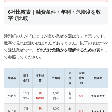
6社比較表｜融資条件・年利・危険度を数
字で比較
津別町の方が「口コミが良い業者を選ぼう」と思っても、
数字で見れば違いはほとんどありません。以下の表はすべ
て違法業者です。
どれだけ危険かを理解するための表
とし
て参照してください。
先
金融
基本
年利換
業者名
手数料
引
庁登
危険度
金利
算
き
録
10日
約
3,000
あ
ハナビ
なし
★★★★★
30%
1095%
円〜
り
7日
約
3,000
あ
レイス
なし
★★★★★