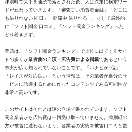
津別町で大手を連続で落とされた後、人は次第に検索ワー
ドが変わっていきます。「審査甘い消費者金融」「どこに
も借りれない 即日」「延滞中 借りれる」、そして最終的
に「ソフト闇金 口コミ」「ソフト闇金ランキング」へた
どり着きます。
問題は、「ソフト闇金ランキング」で上位に出てくるサイ
トの多くが
業者側の自演・広告費による掲載
であるという
事実が広く知られていないことです。「ハナビが1位」
「レイスが対応良い」という情報は、その業者が自分のサ
ービスに誘導するために作ったコンテンツである可能性が
非常に高いです。
このサイトはそれとは逆の立場で書かれています。ソフト
闇金業者から広告費は一切受け取っていません。津別町の
方が被害に遭わないよう、各業者の実態を被害口コミと数