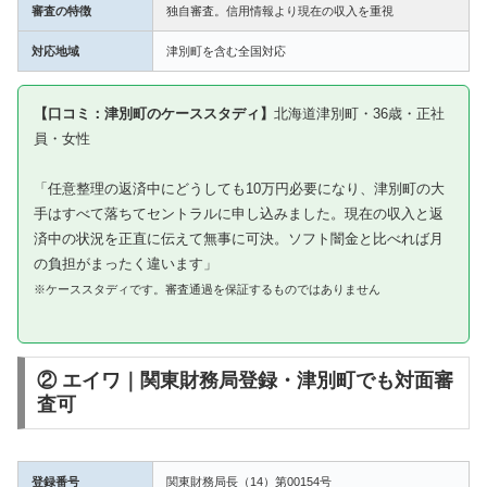
審査の特徴
独自審査。信用情報より現在の収入を重視
対応地域
津別町を含む全国対応
【口コミ：津別町のケーススタディ】
北海道津別町・36歳・正社
員・女性
「任意整理の返済中にどうしても10万円必要になり、津別町の大
手はすべて落ちてセントラルに申し込みました。現在の収入と返
済中の状況を正直に伝えて無事に可決。ソフト闇金と比べれば月
の負担がまったく違います」
※ケーススタディです。審査通過を保証するものではありません
② エイワ｜関東財務局登録・津別町でも対面審
査可
登録番号
関東財務局長（14）第00154号